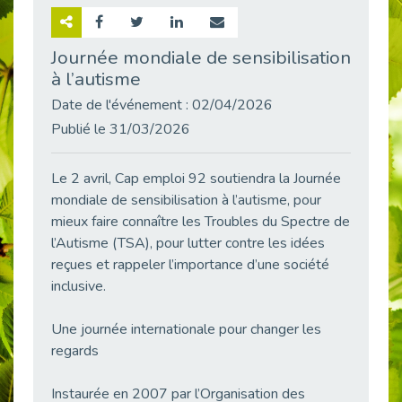
Retour sur la rencontre entre Cap Emploi 92 et Thales (Campus Meudon)
Publié le 02/06/2026
Journée mondiale de sensibilisation
à l’autisme
Emploi & Handicap : Hachette Livre et Cap emploi 92 renforcent leur collaboration
Publié le 02/06/2026
Date de l'événement : 02/04/2026
Et si le handicap ne définissait plus la carrière ?
Publié le 31/03/2026
Publié le 30/05/2026
« Confiance en soi et acceptation du handicap » : un levier puissant vers l’emploi
Le 2 avril, Cap emploi 92 soutiendra la Journée
Publié le 22/05/2026
mondiale de sensibilisation à l’autisme, pour
mieux faire connaître les Troubles du Spectre de
Handicap et emploi : une matinée pour briser les tabous
Publié le 21/05/2026
l’Autisme (TSA), pour lutter contre les idées
reçues et rappeler l’importance d’une société
L’alternance : un levier stratégique pour recruter et inclure durablement
inclusive.
Publié le 18/05/2026
Fibromyalgie : Quand la douleur invisible s’invite au bureau
Une journée internationale pour changer les
Publié le 12/05/2026
regards
CAP EMPLOI 92 : L’inclusion portée à son sommet, bien au-delà des quotas
Publié le 12/05/2026
Instaurée en 2007 par l’Organisation des