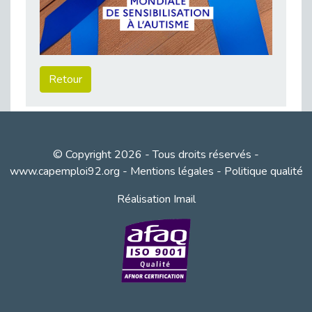
Besoin d’un appui ponctuel expertise handicap ?
Publié le 30/03/2026
Sport2Job Clichy : une édition altoséquanaise avec Cap Emploi 92.
Publié le 30/03/2026
Retour
Mieux appréhender les enjeux du handicap singulier en entreprise - vidéo
Publié le 27/03/2026
DOETH 2025: Fin de l'écrêtement
Publié le 24/03/2026
© Copyright 2026 - Tous droits réservés -
Déclarer son handicap à son employeur : un levier professionnel ?
www.capemploi92.org
-
Mentions légales
-
Politique qualité
Publié le 23/03/2026
Réalisation Imail
Le silence, l’autre face du recrutement : un appel au respect des candidats.
Publié le 23/03/2026
Synergie partenariale pour l'Inclusion Professionnelle chez Orange
Publié le 16/03/2026
Cap Emploi : L'accompagnement EXH c’est quoi ?
Publié le 16/03/2026