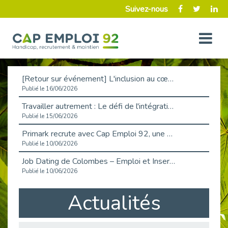
Suivez-nous
[Retour sur événement] L'inclusion au cœur de la Place de l'Emploi à La Défense !
Publié le 16/06/2026
Travailler autrement : Le défi de l'intégration des maladies chroniques en entreprise
Publié le 15/06/2026
Primark recrute avec Cap Emploi 92, une matinée couronnée de succès !
Publié le 10/06/2026
Job Dating de Colombes – Emploi et Insertion
Publié le 10/06/2026
Aborder l'entretien et la situation de handicap en toute confiance
Actualités
Publié le 09/06/2026
Retour sur l’atelier « Optimiser sa recherche d’emploi »
Publié le 02/06/2026