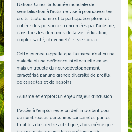
Nations Unies, la Journée mondiale de
38 vidéos pour comprendre et agir durablement
Publié le 04/05/2026
sensibilisation à l’autisme vise à promouvoir les
droits, l’autonomie et la participation pleine et
Le taux d’emploi direct dans la fonction publique dépasse 6 % en 2025
entière des personnes concernées par l'autisme,
Publié le 04/05/2026
dans tous les domaines de la vie : éducation,
L'alternance : un tremplin vers l'emploi aussi pour les personnes en situation de handicap
emploi, santé, citoyenneté et vie sociale.
Publié le 01/05/2026
Témoignage : Le parcours de Marc, 44 ans
Cette journée rappelle que l’autisme n’est ni une
Publié le 30/04/2026
maladie ni une déficience intellectuelle en soi,
mais un trouble du neurodéveloppement,
L’Aménagement Raisonnable : Un Levier pour l’Équité
Publié le 29/04/2026
caractérisé par une grande diversité de profils,
de capacités et de besoins.
Optimiser son CV lorsqu’on est en situation de handicap
Publié le 29/04/2026
Autisme et emploi : un enjeu majeur d’inclusion
28 avril : Agir ensemble pour une culture de prévention au travail
Publié le 27/04/2026
L’accès à l’emploi reste un défi important pour
Mobilisation pour l’alternance et le handicap
de nombreuses personnes concernées par les
Publié le 24/04/2026
troubles du spectre autistique, alors même que
beaucoup disposent de compétences, de
Handicap moteur et emploi : réussir ses recrutements vidéo