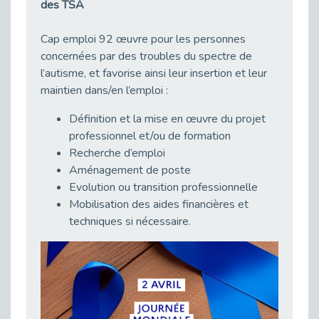
Publié le 11/04/2026
des TSA
Transition Écologique : Les Cap Emploi 75,92 et 93 s’engagent pour un Numérique Responsable
Cap emploi 92 œuvre pour les personnes
Publié le 11/04/2026
concernées par des troubles du spectre de
Recrutement des seniors : Un levier de transformation pour les ETI franciliennes
l’autisme, et favorise ainsi leur insertion et leur
Publié le 11/04/2026
maintien dans/en l’emploi :
"Dois-je préciser que je suis handicapé sur mon CV?"
Définition et la mise en œuvre du projet
Publié le 07/04/2026
professionnel et/ou de formation
Handicap psychique au travail : et si nous changions de regard - vidéo
Recherche d’emploi
Publié le 03/04/2026
Aménagement de poste
Avril, mois de l’accompagnement dans l’emploi avec Cap emploi.
Evolution ou transition professionnelle
Publié le 01/04/2026
Mobilisation des aides financières et
Handicap invisible au travail : se taire ou parler? - vidéo
techniques si nécessaire.
Publié le 31/03/2026
Journée mondiale de sensibilisation à l’autisme
Publié le 31/03/2026
CDD de reconversion : un nouveau contrat pour sécuriser le changement de métier.
Publié le 30/03/2026