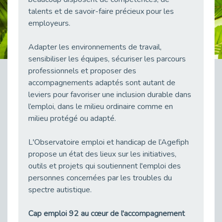
Publié le 23/04/2026
talents et de savoir-faire précieux pour les
employeurs.
Témoignage : "Le maintien en emploi est un investissement, pas une contrainte."
Publié le 22/04/2026
Adapter les environnements de travail,
L’équipe de Cap Emploi 92 s’agrandit : Bienvenue à Charmila, Khoudia et Fadila !
sensibiliser les équipes, sécuriser les parcours
Publié le 20/04/2026
professionnels et proposer des
[RETOUR SUR] Une session de recrutement inclusive réussie à Asnières !
accompagnements adaptés sont autant de
Publié le 20/04/2026
leviers pour favoriser une inclusion durable dans
l’emploi, dans le milieu ordinaire comme en
Emploi et Handicap : Une alliance de style entre Cap Emploi 92 et La Cravate Solidaire
Publié le 20/04/2026
milieu protégé ou adapté.
Cap Emploi 92 s'engage pour la santé mentale : La formation PSSM au cœur de l'accompagnement
L'Observatoire emploi et handicap de l’Agefiph
Publié le 13/04/2026
propose un état des lieux sur les initiatives,
Recrutement et Handicap : Et si vous testiez avant de vous engager ?
outils et projets qui soutiennent l'emploi des
Publié le 13/04/2026
personnes concernées par les troubles du
Journée mondiale de la maladie de Parkinson : Mieux comprendre pour mieux accompagner
spectre autistique.
Publié le 11/04/2026
Cap emploi 92 au cœur de l'accompagnement
L’alternance pour tous : Cap Emploi 92 et Seine Ouest Entreprise et Emploi mobilisés à Boulogne-Billancourt