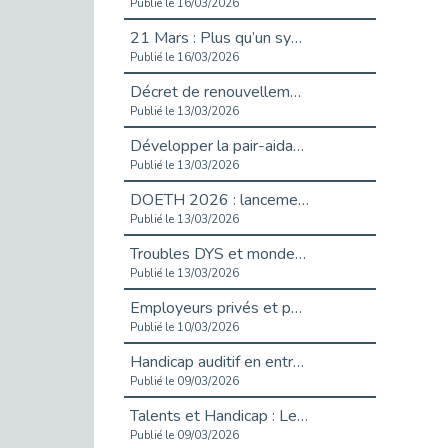
Publié le 16/03/2026
21 Mars : Plus qu’un symbole, un engagement pour l’inclusion
Publié le 16/03/2026
Décret de renouvellement de l'aide aux employeurs d'apprentis
Publié le 13/03/2026
Développer la pair-aidance en santé mentale : guide pour les employeurs
Publié le 13/03/2026
DOETH 2026 : lancement de la campagne pour les employeurs publics
Publié le 13/03/2026
Troubles DYS et monde du travail : mieux comprendre pour mieux accompagner _ vidéo
Publié le 13/03/2026
Employeurs privés et publics : vigilance face aux démarchages liés à l’OETH en 2026
Publié le 10/03/2026
Handicap auditif en entreprise, aménagements pour sécuriser la communication - vidéo
Publié le 09/03/2026
Talents et Handicap : Le Top 10 des métiers plébiscités dans les Hauts-de-Seine
Publié le 09/03/2026