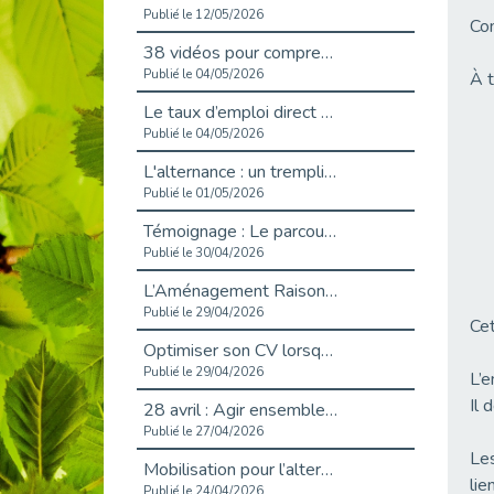
Publié le 12/05/2026
Com
38 vidéos pour comprendre et agir durablement
Publié le 04/05/2026
À t
Le taux d’emploi direct dans la fonction publique dépasse 6 % en 2025
Publié le 04/05/2026
L'alternance : un tremplin vers l'emploi aussi pour les personnes en situation de handicap
Publié le 01/05/2026
Témoignage : Le parcours de Marc, 44 ans
Publié le 30/04/2026
L’Aménagement Raisonnable : Un Levier pour l’Équité
Publié le 29/04/2026
Cet
Optimiser son CV lorsqu’on est en situation de handicap
Publié le 29/04/2026
L’e
Il 
28 avril : Agir ensemble pour une culture de prévention au travail
Publié le 27/04/2026
Les
Mobilisation pour l’alternance et le handicap
lie
Publié le 24/04/2026