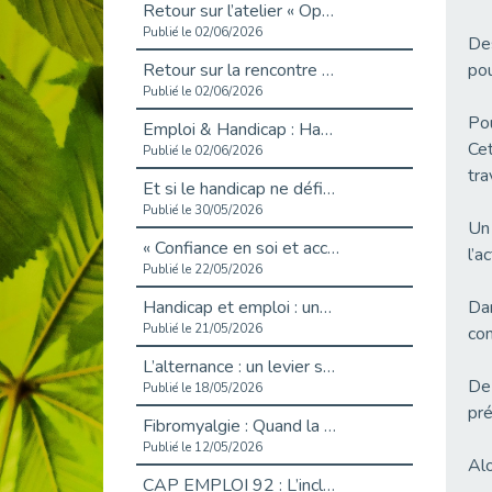
Retour sur l’atelier « Optimiser sa recherche d’emploi »
Publié le 02/06/2026
Des
Retour sur la rencontre entre Cap Emploi 92 et Thales (Campus Meudon)
pou
Publié le 02/06/2026
Pou
Emploi & Handicap : Hachette Livre et Cap emploi 92 renforcent leur collaboration
Cet
Publié le 02/06/2026
tra
Et si le handicap ne définissait plus la carrière ?
Publié le 30/05/2026
Un 
« Confiance en soi et acceptation du handicap » : un levier puissant vers l’emploi
l’a
Publié le 22/05/2026
Handicap et emploi : une matinée pour briser les tabous
Dan
Publié le 21/05/2026
com
L’alternance : un levier stratégique pour recruter et inclure durablement
De 
Publié le 18/05/2026
pré
Fibromyalgie : Quand la douleur invisible s’invite au bureau
Publié le 12/05/2026
Alo
CAP EMPLOI 92 : L’inclusion portée à son sommet, bien au-delà des quotas