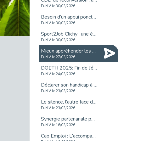
CDD de reconversion : un nouveau contrat pour sécuriser le changement de métier.
Publié le 30/03/2026
Besoin d’un appui ponctuel expertise handicap ?
Publié le 30/03/2026
Sport2Job Clichy : une édition altoséquanaise avec Cap Emploi 92.
Publié le 30/03/2026
Mieux appréhender les enjeux du handicap singulier en entreprise - vidéo
Publié le 27/03/2026
DOETH 2025: Fin de l'écrêtement
Publié le 24/03/2026
Déclarer son handicap à son employeur : un levier professionnel ?
Publié le 23/03/2026
Le silence, l’autre face du recrutement : un appel au respect des candidats.
Publié le 23/03/2026
Synergie partenariale pour l'Inclusion Professionnelle chez Orange
Publié le 16/03/2026
Cap Emploi : L'accompagnement EXH c’est quoi ?