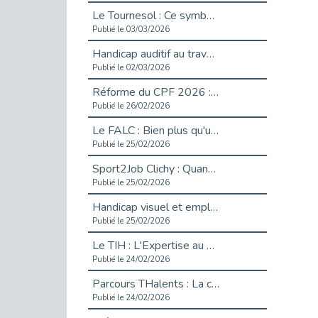
Le Tournesol : Ce symbole discret qui change la vie des personnes en situation de handicap invisible
Publié le 03/03/2026
Handicap auditif au travail : rendre l’invisible accessible
Publié le 02/03/2026
Réforme du CPF 2026 : Ce qui change ce printemps pour vos droits à la formation
Publié le 26/02/2026
Le FALC : Bien plus qu'une écriture, un levier d'inclusion
Publié le 25/02/2026
Sport2Job Clichy : Quand le terrain devient le plus beau des bureaux
Publié le 25/02/2026
Handicap visuel et emploi : lever les obstacles pour révéler les - vidéo
Publié le 25/02/2026
Le TIH : L'Expertise au Service de l'Inclusion
Publié le 24/02/2026
Parcours THalents : La complémentarité au service de l'Emploi.
Publié le 24/02/2026