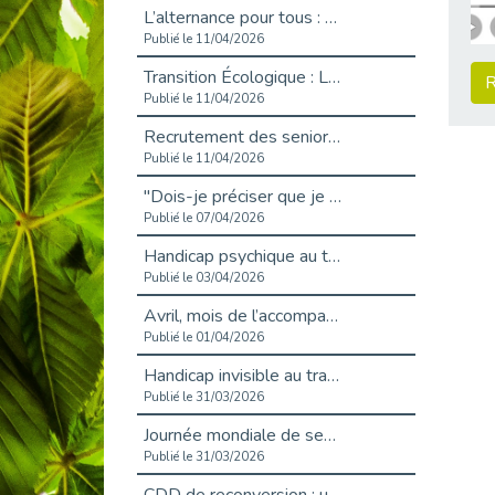
L’alternance pour tous : Cap Emploi 92 et Seine Ouest Entreprise et Emploi mobilisés à Boulogne-Billancourt
Publié le 11/04/2026
Transition Écologique : Les Cap Emploi 75,92 et 93 s’engagent pour un Numérique Responsable
R
Publié le 11/04/2026
Recrutement des seniors : Un levier de transformation pour les ETI franciliennes
Publié le 11/04/2026
"Dois-je préciser que je suis handicapé sur mon CV?"
Publié le 07/04/2026
Handicap psychique au travail : et si nous changions de regard - vidéo
Publié le 03/04/2026
Avril, mois de l’accompagnement dans l’emploi avec Cap emploi.
Publié le 01/04/2026
Handicap invisible au travail : se taire ou parler? - vidéo
Publié le 31/03/2026
Journée mondiale de sensibilisation à l’autisme
Publié le 31/03/2026