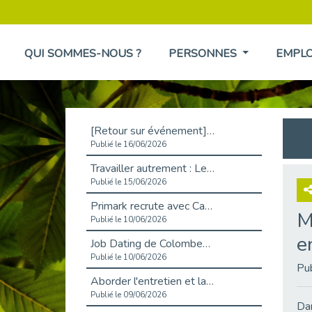
QUI SOMMES-NOUS ?
PERSONNES
EMPL
[Retour sur événement] L'inclusion au cœur de la Place de l'Emploi à La Défense !
Publié le 16/06/2026
Travailler autrement : Le défi de l'intégration des maladies chroniques en entreprise
Publié le 15/06/2026
Primark recrute avec Cap Emploi 92, une matinée couronnée de succès !
M
Publié le 10/06/2026
e
Job Dating de Colombes – Emploi et Insertion
Publié le 10/06/2026
Pu
Aborder l'entretien et la situation de handicap en toute confiance
Publié le 09/06/2026
Dan