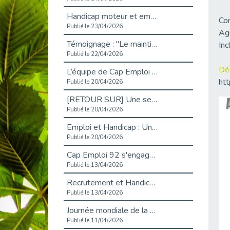
Handicap moteur et emploi : réussir ses recrutements vidéo
Com
Publié le 23/04/2026
Agi
Témoignage : "Le maintien en emploi est un investissement, pas une contrainte."
Inc
Publié le 22/04/2026
Déc
L’équipe de Cap Emploi 92 s’agrandit : Bienvenue à Charmila, Khoudia et Fadila !
htt
Publié le 20/04/2026
[RETOUR SUR] Une session de recrutement inclusive réussie à Asnières !
Publié le 20/04/2026
Emploi et Handicap : Une alliance de style entre Cap Emploi 92 et La Cravate Solidaire
Publié le 20/04/2026
Cap Emploi 92 s'engage pour la santé mentale : La formation PSSM au cœur de l'accompagnement
Publié le 13/04/2026
Recrutement et Handicap : Et si vous testiez avant de vous engager ?
Publié le 13/04/2026
Journée mondiale de la maladie de Parkinson : Mieux comprendre pour mieux accompagner
Publié le 11/04/2026