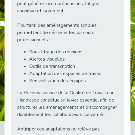
peut générer incompréhensions, fatigue
38 vidéos pour comprendre et agir durablement
cognitive et isolement.
Publié le 04/05/2026
Le taux d’emploi direct dans la fonction publique dépasse 6 % en 2025
Pourtant, des aménagements simples
Publié le 04/05/2026
permettent de sécuriser les parcours
L'alternance : un tremplin vers l'emploi aussi pour les personnes en situation de handicap
professionnels :
Publié le 01/05/2026
Sous titrage des réunions
Témoignage : Le parcours de Marc, 44 ans
Alertes visuelles
Publié le 30/04/2026
Outils de transcription
L’Aménagement Raisonnable : Un Levier pour l’Équité
Adaptation des espaces de travail
Publié le 29/04/2026
Sensibilisation des équipes
Optimiser son CV lorsqu’on est en situation de handicap
Publié le 29/04/2026
La Reconnaissance de la Qualité de Travailleur
Handicapé constitue un levier essentiel afin de
28 avril : Agir ensemble pour une culture de prévention au travail
structurer les aménagements et d’accompagner
Publié le 27/04/2026
durablement les collaborateurs concernés.
Mobilisation pour l’alternance et le handicap
Publié le 24/04/2026
Anticiper ces adaptations ne relève pas
Handicap moteur et emploi : réussir ses recrutements vidéo