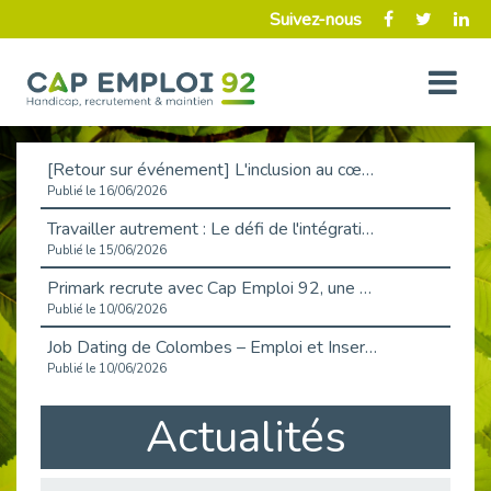
Suivez-nous
[Retour sur événement] L'inclusion au cœur de la Place de l'Emploi à La Défense !
Publié le 16/06/2026
Travailler autrement : Le défi de l'intégration des maladies chroniques en entreprise
Publié le 15/06/2026
Primark recrute avec Cap Emploi 92, une matinée couronnée de succès !
Publié le 10/06/2026
Job Dating de Colombes – Emploi et Insertion
Publié le 10/06/2026
Aborder l'entretien et la situation de handicap en toute confiance
Actualités
Publié le 09/06/2026
Retour sur l’atelier « Optimiser sa recherche d’emploi »
Publié le 02/06/2026