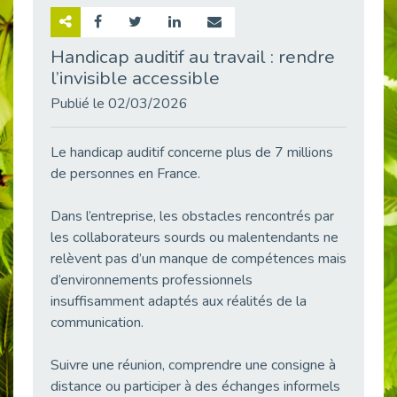
Retour sur la rencontre entre Cap Emploi 92 et Thales (Campus Meudon)
Publié le 02/06/2026
Handicap auditif au travail : rendre
l’invisible accessible
Emploi & Handicap : Hachette Livre et Cap emploi 92 renforcent leur collaboration
Publié le 02/06/2026
Publié le 02/03/2026
Et si le handicap ne définissait plus la carrière ?
Publié le 30/05/2026
Le handicap auditif concerne plus de 7 millions
« Confiance en soi et acceptation du handicap » : un levier puissant vers l’emploi
de personnes en France.
Publié le 22/05/2026
Dans l’entreprise, les obstacles rencontrés par
Handicap et emploi : une matinée pour briser les tabous
les collaborateurs sourds ou malentendants ne
Publié le 21/05/2026
relèvent pas d’un manque de compétences mais
L’alternance : un levier stratégique pour recruter et inclure durablement
d’environnements professionnels
Publié le 18/05/2026
insuffisamment adaptés aux réalités de la
Fibromyalgie : Quand la douleur invisible s’invite au bureau
communication.
Publié le 12/05/2026
CAP EMPLOI 92 : L’inclusion portée à son sommet, bien au-delà des quotas
Suivre une réunion, comprendre une consigne à
Publié le 12/05/2026
distance ou participer à des échanges informels