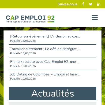
Suivez-nous
[Retour sur événement] L'inclusion au cœur de la Place de l'Emploi à La Défense !
Publié le 16/06/2026
Travailler autrement : Le défi de l'intégration des maladies chroniques en entreprise
Publié le 15/06/2026
Primark recrute avec Cap Emploi 92, une matinée couronnée de succès !
Publié le 10/06/2026
Job Dating de Colombes – Emploi et Insertion
Publié le 10/06/2026
Aborder l'entretien et la situation de handicap en toute confiance
Actualités
Publié le 09/06/2026
Retour sur l’atelier « Optimiser sa recherche d’emploi »
Publié le 02/06/2026