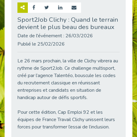
Retour sur la rencontre entre Cap Emploi 92 et Thales (Campus Meudon)
Publié le 02/06/2026
Sport2Job Clichy : Quand le terrain
devient le plus beau des bureaux
Emploi & Handicap : Hachette Livre et Cap emploi 92 renforcent leur collaboration
Publié le 02/06/2026
Date de l'événement : 26/03/2026
Et si le handicap ne définissait plus la carrière ?
Publié le 25/02/2026
Publié le 30/05/2026
« Confiance en soi et acceptation du handicap » : un levier puissant vers l’emploi
Le 26 mars prochain, la ville de Clichy vibrera au
Publié le 22/05/2026
rythme de Sport2Job. Ce challenge multisport,
créé par l’agence Talentéo, bouscule les codes
Handicap et emploi : une matinée pour briser les tabous
Publié le 21/05/2026
du recrutement classique en réunissant
entreprises et candidats en situation de
L’alternance : un levier stratégique pour recruter et inclure durablement
handicap autour de défis sportifs.
Publié le 18/05/2026
Fibromyalgie : Quand la douleur invisible s’invite au bureau
Pour cette édition, Cap Emploi 92 et les
Publié le 12/05/2026
équipes de France Travail Clichy unissent leurs
CAP EMPLOI 92 : L’inclusion portée à son sommet, bien au-delà des quotas
forces pour transformer l’essai de l’inclusion.
Publié le 12/05/2026