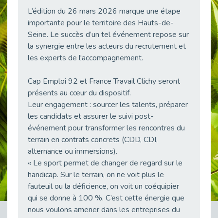
Publié le 23/04/2026
L’édition du 26 mars 2026 marque une étape
importante pour le territoire des Hauts-de-
Témoignage : "Le maintien en emploi est un investissement, pas une contrainte."
Seine. Le succès d’un tel événement repose sur
Publié le 22/04/2026
la synergie entre les acteurs du recrutement et
L’équipe de Cap Emploi 92 s’agrandit : Bienvenue à Charmila, Khoudia et Fadila !
les experts de l'accompagnement.
Publié le 20/04/2026
[RETOUR SUR] Une session de recrutement inclusive réussie à Asnières !
Cap Emploi 92 et France Travail Clichy seront
Publié le 20/04/2026
présents au cœur du dispositif.
Leur engagement : sourcer les talents, préparer
Emploi et Handicap : Une alliance de style entre Cap Emploi 92 et La Cravate Solidaire
Publié le 20/04/2026
les candidats et assurer le suivi post-
événement pour transformer les rencontres du
Cap Emploi 92 s'engage pour la santé mentale : La formation PSSM au cœur de l'accompagnement
terrain en contrats concrets (CDD, CDI,
Publié le 13/04/2026
alternance ou immersions).
Recrutement et Handicap : Et si vous testiez avant de vous engager ?
« Le sport permet de changer de regard sur le
Publié le 13/04/2026
handicap. Sur le terrain, on ne voit plus le
Journée mondiale de la maladie de Parkinson : Mieux comprendre pour mieux accompagner
fauteuil ou la déficience, on voit un coéquipier
Publié le 11/04/2026
qui se donne à 100 %. C’est cette énergie que
nous voulons amener dans les entreprises du
L’alternance pour tous : Cap Emploi 92 et Seine Ouest Entreprise et Emploi mobilisés à Boulogne-Billancourt