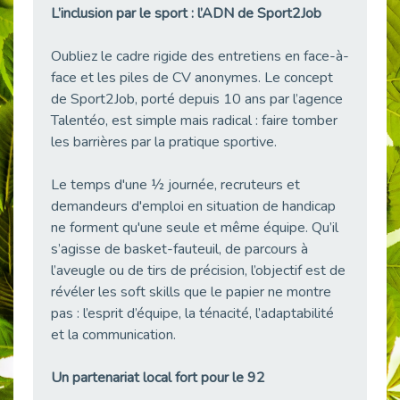
L’inclusion par le sport : l’ADN de Sport2Job
38 vidéos pour comprendre et agir durablement
Publié le 04/05/2026
Oubliez le cadre rigide des entretiens en face-à-
Le taux d’emploi direct dans la fonction publique dépasse 6 % en 2025
face et les piles de CV anonymes. Le concept
Publié le 04/05/2026
de Sport2Job, porté depuis 10 ans par l’agence
L'alternance : un tremplin vers l'emploi aussi pour les personnes en situation de handicap
Talentéo, est simple mais radical : faire tomber
Publié le 01/05/2026
les barrières par la pratique sportive.
Témoignage : Le parcours de Marc, 44 ans
Publié le 30/04/2026
Le temps d'une ½ journée, recruteurs et
demandeurs d'emploi en situation de handicap
L’Aménagement Raisonnable : Un Levier pour l’Équité
Publié le 29/04/2026
ne forment qu'une seule et même équipe. Qu’il
s’agisse de basket-fauteuil, de parcours à
Optimiser son CV lorsqu’on est en situation de handicap
l’aveugle ou de tirs de précision, l’objectif est de
Publié le 29/04/2026
révéler les soft skills que le papier ne montre
28 avril : Agir ensemble pour une culture de prévention au travail
pas : l’esprit d’équipe, la ténacité, l’adaptabilité
Publié le 27/04/2026
et la communication.
Mobilisation pour l’alternance et le handicap
Publié le 24/04/2026
Un partenariat local fort pour le 92
Handicap moteur et emploi : réussir ses recrutements vidéo