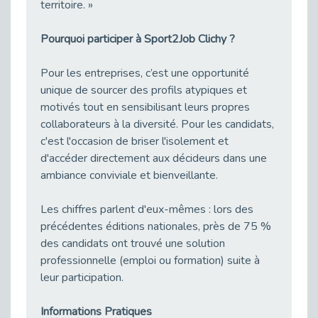
Publié le 11/04/2026
territoire. »
Transition Écologique : Les Cap Emploi 75,92 et 93 s’engagent pour un Numérique Responsable
Pourquoi participer à Sport2Job Clichy ?
Publié le 11/04/2026
Recrutement des seniors : Un levier de transformation pour les ETI franciliennes
Pour les entreprises, c’est une opportunité
Publié le 11/04/2026
unique de sourcer des profils atypiques et
"Dois-je préciser que je suis handicapé sur mon CV?"
motivés tout en sensibilisant leurs propres
Publié le 07/04/2026
collaborateurs à la diversité. Pour les candidats,
c'est l'occasion de briser l'isolement et
Handicap psychique au travail : et si nous changions de regard - vidéo
Publié le 03/04/2026
d'accéder directement aux décideurs dans une
ambiance conviviale et bienveillante.
Avril, mois de l’accompagnement dans l’emploi avec Cap emploi.
Publié le 01/04/2026
Les chiffres parlent d'eux-mêmes : lors des
Handicap invisible au travail : se taire ou parler? - vidéo
précédentes éditions nationales, près de 75 %
Publié le 31/03/2026
des candidats ont trouvé une solution
Journée mondiale de sensibilisation à l’autisme
professionnelle (emploi ou formation) suite à
Publié le 31/03/2026
leur participation.
CDD de reconversion : un nouveau contrat pour sécuriser le changement de métier.
Publié le 30/03/2026
Informations Pratiques