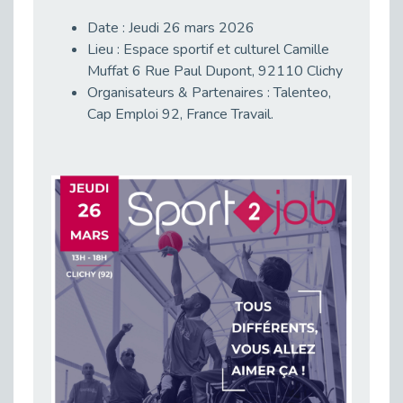
Besoin d’un appui ponctuel expertise handicap ?
Date : Jeudi 26 mars 2026
Publié le 30/03/2026
Lieu : Espace sportif et culturel Camille
Sport2Job Clichy : une édition altoséquanaise avec Cap Emploi 92.
Muffat 6 Rue Paul Dupont, 92110 Clichy
Publié le 30/03/2026
Organisateurs & Partenaires : Talenteo,
Cap Emploi 92, France Travail.
Mieux appréhender les enjeux du handicap singulier en entreprise - vidéo
Publié le 27/03/2026
DOETH 2025: Fin de l'écrêtement
Publié le 24/03/2026
Déclarer son handicap à son employeur : un levier professionnel ?
Publié le 23/03/2026
Le silence, l’autre face du recrutement : un appel au respect des candidats.
Publié le 23/03/2026
Synergie partenariale pour l'Inclusion Professionnelle chez Orange
Publié le 16/03/2026
Cap Emploi : L'accompagnement EXH c’est quoi ?
Publié le 16/03/2026