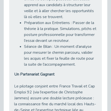
Publié le 11/04/2026
apprend aux candidats à structurer leur
Transition Écologique : Les Cap Emploi 75,92 et 93 s’engagent pour un Numérique Responsable
veille et à aller chercher les opportunités
Publié le 11/04/2026
là où elles se trouvent.
Recrutement des seniors : Un levier de transformation pour les ETI franciliennes
Préparation aux Entretiens : Passer de la
Publié le 11/04/2026
théorie à la pratique. Simulations, pitchs et
posture professionnelle pour transformer
"Dois-je préciser que je suis handicapé sur mon CV?"
l'essai devant un recruteur.
Publié le 07/04/2026
Séance de Bilan : Un moment d'analyse
Handicap psychique au travail : et si nous changions de regard - vidéo
pour mesurer le chemin parcouru, valider
Publié le 03/04/2026
les acquis et fixer la feuille de route pour
Avril, mois de l’accompagnement dans l’emploi avec Cap emploi.
la suite de l'accompagnement.
Publié le 01/04/2026
Un Partenariat Gagnant
Handicap invisible au travail : se taire ou parler? - vidéo
Publié le 31/03/2026
Le pilotage conjoint entre France Travail et Cap
Journée mondiale de sensibilisation à l’autisme
Emploi 92 (via l'expertise de Christophe
Publié le 31/03/2026
Jammes) assure une double lecture précieuse :
CDD de reconversion : un nouveau contrat pour sécuriser le changement de métier.
la connaissance fine du marché local des Hauts-
Publié le 30/03/2026
de-Seine et l'expertise technique liée au