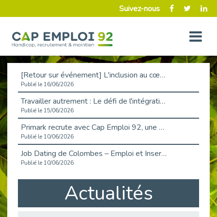
Suivez-nous
[Retour sur événement] L'inclusion au cœur de la Place de l'Emploi à La Défense !
Publié le 16/06/2026
Travailler autrement : Le défi de l'intégration des maladies chroniques en entreprise
Publié le 15/06/2026
Primark recrute avec Cap Emploi 92, une matinée couronnée de succès !
Publié le 10/06/2026
Job Dating de Colombes – Emploi et Insertion
Publié le 10/06/2026
Aborder l'entretien et la situation de handicap en toute confiance
Actualités
Publié le 09/06/2026
Retour sur l’atelier « Optimiser sa recherche d’emploi »
Publié le 02/06/2026