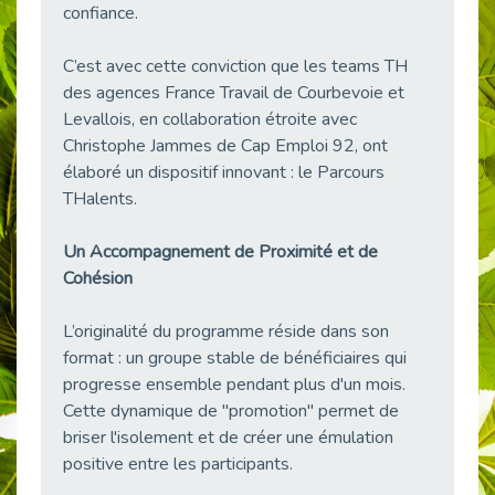
confiance.
38 vidéos pour comprendre et agir durablement
Publié le 04/05/2026
C’est avec cette conviction que les teams TH
Le taux d’emploi direct dans la fonction publique dépasse 6 % en 2025
des agences France Travail de Courbevoie et
Publié le 04/05/2026
Levallois, en collaboration étroite avec
L'alternance : un tremplin vers l'emploi aussi pour les personnes en situation de handicap
Christophe Jammes de Cap Emploi 92, ont
Publié le 01/05/2026
élaboré un dispositif innovant : le Parcours
Témoignage : Le parcours de Marc, 44 ans
THalents.
Publié le 30/04/2026
Un Accompagnement de Proximité et de
L’Aménagement Raisonnable : Un Levier pour l’Équité
Cohésion
Publié le 29/04/2026
Optimiser son CV lorsqu’on est en situation de handicap
L’originalité du programme réside dans son
Publié le 29/04/2026
format : un groupe stable de bénéficiaires qui
28 avril : Agir ensemble pour une culture de prévention au travail
progresse ensemble pendant plus d'un mois.
Publié le 27/04/2026
Cette dynamique de "promotion" permet de
Mobilisation pour l’alternance et le handicap
briser l'isolement et de créer une émulation
Publié le 24/04/2026
positive entre les participants.
Handicap moteur et emploi : réussir ses recrutements vidéo