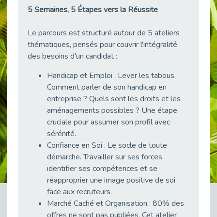
5 Semaines, 5 Étapes vers la Réussite
Publié le 23/04/2026
Témoignage : "Le maintien en emploi est un investissement, pas une contrainte."
Le parcours est structuré autour de 5 ateliers
Publié le 22/04/2026
thématiques, pensés pour couvrir l'intégralité
L’équipe de Cap Emploi 92 s’agrandit : Bienvenue à Charmila, Khoudia et Fadila !
des besoins d'un candidat :
Publié le 20/04/2026
Handicap et Emploi : Lever les tabous.
[RETOUR SUR] Une session de recrutement inclusive réussie à Asnières !
Comment parler de son handicap en
Publié le 20/04/2026
entreprise ? Quels sont les droits et les
Emploi et Handicap : Une alliance de style entre Cap Emploi 92 et La Cravate Solidaire
aménagements possibles ? Une étape
Publié le 20/04/2026
cruciale pour assumer son profil avec
Cap Emploi 92 s'engage pour la santé mentale : La formation PSSM au cœur de l'accompagnement
sérénité.
Publié le 13/04/2026
Confiance en Soi : Le socle de toute
Recrutement et Handicap : Et si vous testiez avant de vous engager ?
démarche. Travailler sur ses forces,
Publié le 13/04/2026
identifier ses compétences et se
réapproprier une image positive de soi
Journée mondiale de la maladie de Parkinson : Mieux comprendre pour mieux accompagner
face aux recruteurs.
Publié le 11/04/2026
Marché Caché et Organisation : 80% des
L’alternance pour tous : Cap Emploi 92 et Seine Ouest Entreprise et Emploi mobilisés à Boulogne-Billancourt
offres ne sont pas publiées. Cet atelier