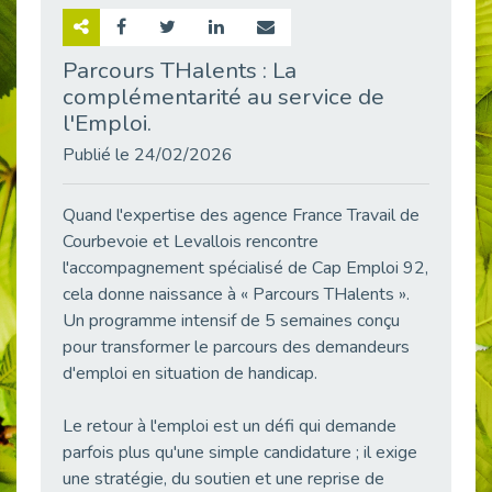
Retour sur la rencontre entre Cap Emploi 92 et Thales (Campus Meudon)
Publié le 02/06/2026
Parcours THalents : La
complémentarité au service de
Emploi & Handicap : Hachette Livre et Cap emploi 92 renforcent leur collaboration
Publié le 02/06/2026
l'Emploi.
Et si le handicap ne définissait plus la carrière ?
Publié le 24/02/2026
Publié le 30/05/2026
« Confiance en soi et acceptation du handicap » : un levier puissant vers l’emploi
Quand l'expertise des agence France Travail de
Publié le 22/05/2026
Courbevoie et Levallois rencontre
l'accompagnement spécialisé de Cap Emploi 92,
Handicap et emploi : une matinée pour briser les tabous
cela donne naissance à « Parcours THalents ».
Publié le 21/05/2026
Un programme intensif de 5 semaines conçu
L’alternance : un levier stratégique pour recruter et inclure durablement
pour transformer le parcours des demandeurs
Publié le 18/05/2026
d'emploi en situation de handicap.
Fibromyalgie : Quand la douleur invisible s’invite au bureau
Publié le 12/05/2026
Le retour à l'emploi est un défi qui demande
CAP EMPLOI 92 : L’inclusion portée à son sommet, bien au-delà des quotas
parfois plus qu'une simple candidature ; il exige
Publié le 12/05/2026
une stratégie, du soutien et une reprise de