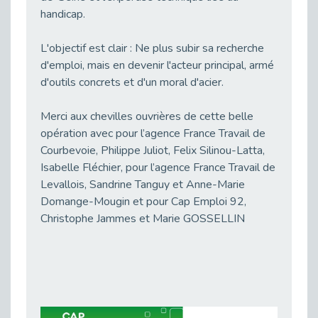
handicap.
Besoin d’un appui ponctuel expertise handicap ?
Publié le 30/03/2026
L'objectif est clair : Ne plus subir sa recherche
Sport2Job Clichy : une édition altoséquanaise avec Cap Emploi 92.
d'emploi, mais en devenir l'acteur principal, armé
Publié le 30/03/2026
d'outils concrets et d'un moral d'acier.
Mieux appréhender les enjeux du handicap singulier en entreprise - vidéo
Publié le 27/03/2026
Merci aux chevilles ouvrières de cette belle
DOETH 2025: Fin de l'écrêtement
opération avec pour l’agence France Travail de
Publié le 24/03/2026
Courbevoie, Philippe Juliot, Felix Silinou-Latta,
Isabelle Fléchier, pour l’agence France Travail de
Déclarer son handicap à son employeur : un levier professionnel ?
Publié le 23/03/2026
Levallois, Sandrine Tanguy et Anne-Marie
Domange-Mougin et pour Cap Emploi 92,
Le silence, l’autre face du recrutement : un appel au respect des candidats.
Christophe Jammes et Marie GOSSELLIN
Publié le 23/03/2026
Synergie partenariale pour l'Inclusion Professionnelle chez Orange
Publié le 16/03/2026
Cap Emploi : L'accompagnement EXH c’est quoi ?
Publié le 16/03/2026