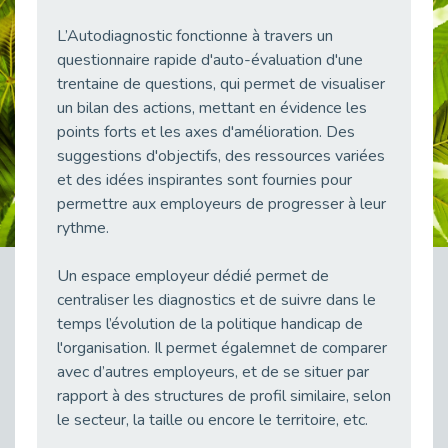
38 vidéos pour comprendre et agir durablement
L’Autodiagnostic fonctionne à travers un
Publié le 04/05/2026
questionnaire rapide d'auto-évaluation d'une
Le taux d’emploi direct dans la fonction publique dépasse 6 % en 2025
trentaine de questions, qui permet de visualiser
Publié le 04/05/2026
un bilan des actions, mettant en évidence les
L'alternance : un tremplin vers l'emploi aussi pour les personnes en situation de handicap
points forts et les axes d'amélioration. Des
Publié le 01/05/2026
suggestions d'objectifs, des ressources variées
Témoignage : Le parcours de Marc, 44 ans
et des idées inspirantes sont fournies pour
Publié le 30/04/2026
permettre aux employeurs de progresser à leur
rythme.
L’Aménagement Raisonnable : Un Levier pour l’Équité
Publié le 29/04/2026
Un espace employeur dédié permet de
Optimiser son CV lorsqu’on est en situation de handicap
centraliser les diagnostics et de suivre dans le
Publié le 29/04/2026
temps l’évolution de la politique handicap de
28 avril : Agir ensemble pour une culture de prévention au travail
l'organisation. Il permet égalemnet de comparer
Publié le 27/04/2026
avec d’autres employeurs, et de se situer par
Mobilisation pour l’alternance et le handicap
rapport à des structures de profil similaire, selon
Publié le 24/04/2026
le secteur, la taille ou encore le territoire, etc.
Handicap moteur et emploi : réussir ses recrutements vidéo