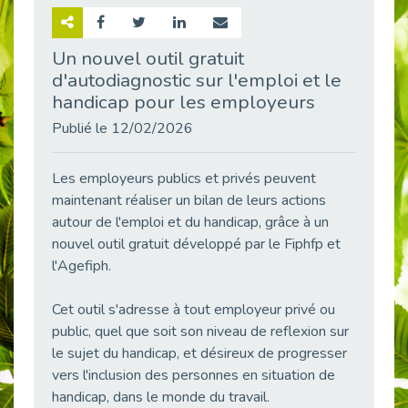
Retour sur la rencontre entre Cap Emploi 92 et Thales (Campus Meudon)
Publié le 02/06/2026
Un nouvel outil gratuit
d'autodiagnostic sur l'emploi et le
Emploi & Handicap : Hachette Livre et Cap emploi 92 renforcent leur collaboration
Publié le 02/06/2026
handicap pour les employeurs
Et si le handicap ne définissait plus la carrière ?
Publié le 12/02/2026
Publié le 30/05/2026
« Confiance en soi et acceptation du handicap » : un levier puissant vers l’emploi
Les employeurs publics et privés peuvent
Publié le 22/05/2026
maintenant réaliser un bilan de leurs actions
autour de l'emploi et du handicap, grâce à un
Handicap et emploi : une matinée pour briser les tabous
nouvel outil gratuit développé par le Fiphfp et
Publié le 21/05/2026
l'Agefiph.
L’alternance : un levier stratégique pour recruter et inclure durablement
Publié le 18/05/2026
Cet outil s'adresse à tout employeur privé ou
Fibromyalgie : Quand la douleur invisible s’invite au bureau
public, quel que soit son niveau de reflexion sur
Publié le 12/05/2026
le sujet du handicap, et désireux de progresser
CAP EMPLOI 92 : L’inclusion portée à son sommet, bien au-delà des quotas
vers l'inclusion des personnes en situation de
Publié le 12/05/2026
handicap, dans le monde du travail.