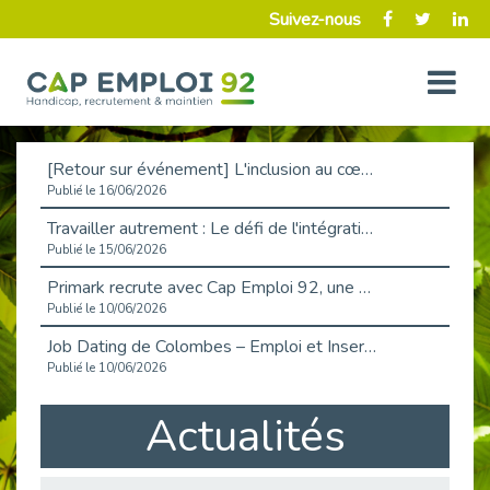
Suivez-nous
[Retour sur événement] L'inclusion au cœur de la Place de l'Emploi à La Défense !
Publié le 16/06/2026
Travailler autrement : Le défi de l'intégration des maladies chroniques en entreprise
Publié le 15/06/2026
Primark recrute avec Cap Emploi 92, une matinée couronnée de succès !
Publié le 10/06/2026
Job Dating de Colombes – Emploi et Insertion
Publié le 10/06/2026
Aborder l'entretien et la situation de handicap en toute confiance
Actualités
Publié le 09/06/2026
Retour sur l’atelier « Optimiser sa recherche d’emploi »
Publié le 02/06/2026