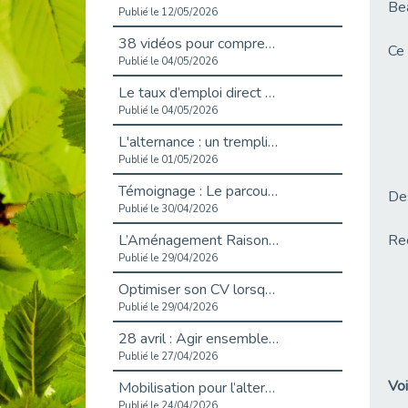
Bea
Publié le 12/05/2026
38 vidéos pour comprendre et agir durablement
Ce 
Publié le 04/05/2026
Le taux d’emploi direct dans la fonction publique dépasse 6 % en 2025
Publié le 04/05/2026
L'alternance : un tremplin vers l'emploi aussi pour les personnes en situation de handicap
Publié le 01/05/2026
Témoignage : Le parcours de Marc, 44 ans
Des
Publié le 30/04/2026
L’Aménagement Raisonnable : Un Levier pour l’Équité
Rec
Publié le 29/04/2026
Optimiser son CV lorsqu’on est en situation de handicap
Publié le 29/04/2026
28 avril : Agir ensemble pour une culture de prévention au travail
Publié le 27/04/2026
Voi
Mobilisation pour l’alternance et le handicap
Publié le 24/04/2026