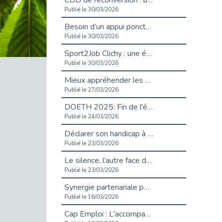
CDD de reconversion : un nouveau contrat pour sécuriser le changement de métier.
Publié le 30/03/2026
Besoin d’un appui ponctuel expertise handicap ?
Publié le 30/03/2026
Sport2Job Clichy : une édition altoséquanaise avec Cap Emploi 92.
Publié le 30/03/2026
Mieux appréhender les enjeux du handicap singulier en entreprise - vidéo
Publié le 27/03/2026
DOETH 2025: Fin de l'écrêtement
Publié le 24/03/2026
Déclarer son handicap à son employeur : un levier professionnel ?
Publié le 23/03/2026
Le silence, l’autre face du recrutement : un appel au respect des candidats.
Publié le 23/03/2026
Synergie partenariale pour l'Inclusion Professionnelle chez Orange
Publié le 16/03/2026
Cap Emploi : L'accompagnement EXH c’est quoi ?