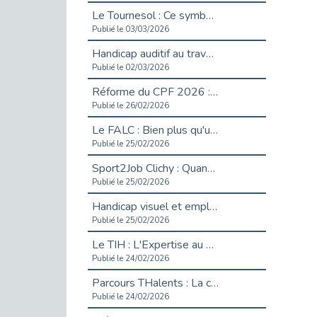
Le Tournesol : Ce symbole discret qui change la vie des personnes en situation de handicap invisible
Publié le 03/03/2026
Handicap auditif au travail : rendre l’invisible accessible
Publié le 02/03/2026
Réforme du CPF 2026 : Ce qui change ce printemps pour vos droits à la formation
Publié le 26/02/2026
Le FALC : Bien plus qu'une écriture, un levier d'inclusion
Publié le 25/02/2026
Sport2Job Clichy : Quand le terrain devient le plus beau des bureaux
Publié le 25/02/2026
Handicap visuel et emploi : lever les obstacles pour révéler les - vidéo
Publié le 25/02/2026
Le TIH : L'Expertise au Service de l'Inclusion
Publié le 24/02/2026
Parcours THalents : La complémentarité au service de l'Emploi.
Publié le 24/02/2026