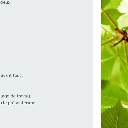
cieux.
 avant tout :
rge de travail),
u le présentéisme.