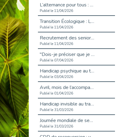
L’alternance pour tous : Cap Emploi 92 et Seine Ouest Entreprise et Emploi mobilisés à Boulogne-Billancourt
Publié le 11/04/2026
Transition Écologique : Les Cap Emploi 75,92 et 93 s’engagent pour un Numérique Responsable
Publié le 11/04/2026
Recrutement des seniors : Un levier de transformation pour les ETI franciliennes
Publié le 11/04/2026
"Dois-je préciser que je suis handicapé sur mon CV?"
Publié le 07/04/2026
Handicap psychique au travail : et si nous changions de regard - vidéo
Publié le 03/04/2026
Avril, mois de l’accompagnement dans l’emploi avec Cap emploi.
Publié le 01/04/2026
Handicap invisible au travail : se taire ou parler? - vidéo
Publié le 31/03/2026
Journée mondiale de sensibilisation à l’autisme
Publié le 31/03/2026