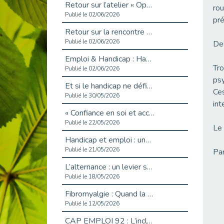
Retour sur l’atelier « Optimiser sa recherche d’emploi »
rou
Publié le 02/06/2026
pré
Retour sur la rencontre entre Cap Emploi 92 et Thales (Campus Meudon)
Publié le 02/06/2026
Des
Emploi & Handicap : Hachette Livre et Cap emploi 92 renforcent leur collaboration
Tro
Publié le 02/06/2026
psy
Et si le handicap ne définissait plus la carrière ?
Ces
Publié le 30/05/2026
int
« Confiance en soi et acceptation du handicap » : un levier puissant vers l’emploi
Publié le 22/05/2026
Le 
Handicap et emploi : une matinée pour briser les tabous
Publié le 21/05/2026
Par
L’alternance : un levier stratégique pour recruter et inclure durablement
Publié le 18/05/2026
Fibromyalgie : Quand la douleur invisible s’invite au bureau
Publié le 12/05/2026
CAP EMPLOI 92 : L’inclusion portée à son sommet, bien au-delà des quotas