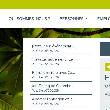
QUI SOMMES-NOUS ?
PERSONNES
EMPL
[Retour sur événement] L'inclusion au cœur de la Place de l'Emploi à La Défense !
Publié le 16/06/2026
Travailler autrement : Le défi de l'intégration des maladies chroniques en entreprise
Publié le 15/06/2026
Primark recrute avec Cap Emploi 92, une matinée couronnée de succès !
H
Publié le 10/06/2026
v
Job Dating de Colombes – Emploi et Insertion
Publié le 10/06/2026
Pu
Aborder l'entretien et la situation de handicap en toute confiance
Publié le 09/06/2026
Qua