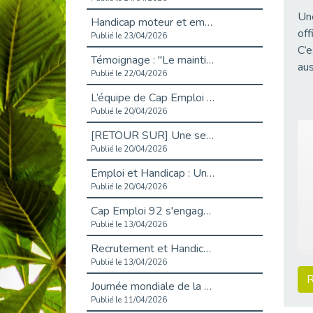
Une
Handicap moteur et emploi : réussir ses recrutements vidéo
off
Publié le 23/04/2026
C’e
Témoignage : "Le maintien en emploi est un investissement, pas une contrainte."
aus
Publié le 22/04/2026
L’équipe de Cap Emploi 92 s’agrandit : Bienvenue à Charmila, Khoudia et Fadila !
Publié le 20/04/2026
[RETOUR SUR] Une session de recrutement inclusive réussie à Asnières !
Publié le 20/04/2026
Emploi et Handicap : Une alliance de style entre Cap Emploi 92 et La Cravate Solidaire
Publié le 20/04/2026
Cap Emploi 92 s'engage pour la santé mentale : La formation PSSM au cœur de l'accompagnement
Publié le 13/04/2026
Recrutement et Handicap : Et si vous testiez avant de vous engager ?
Publié le 13/04/2026
R
Journée mondiale de la maladie de Parkinson : Mieux comprendre pour mieux accompagner
Publié le 11/04/2026