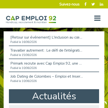
Suivez-nous
[Retour sur événement] L'inclusion au cœur de la Place de l'Emploi à La Défense !
Publié le 16/06/2026
Travailler autrement : Le défi de l'intégration des maladies chroniques en entreprise
Publié le 15/06/2026
Primark recrute avec Cap Emploi 92, une matinée couronnée de succès !
Publié le 10/06/2026
Job Dating de Colombes – Emploi et Insertion
Publié le 10/06/2026
Aborder l'entretien et la situation de handicap en toute confiance
Actualités
Publié le 09/06/2026
Retour sur l’atelier « Optimiser sa recherche d’emploi »
Publié le 02/06/2026