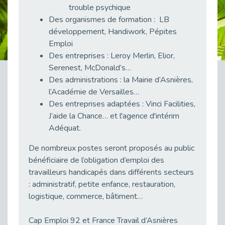
trouble psychique
Publié le 23/04/2026
Des organismes de formation : LB
Témoignage : "Le maintien en emploi est un investissement, pas une contrainte."
développement, Handiwork, Pépites
Publié le 22/04/2026
Emploi
L’équipe de Cap Emploi 92 s’agrandit : Bienvenue à Charmila, Khoudia et Fadila !
Des entreprises : Leroy Merlin, Elior,
Publié le 20/04/2026
Serenest, McDonald’s…
Des administrations : la Mairie d’Asnières,
[RETOUR SUR] Une session de recrutement inclusive réussie à Asnières !
l’Académie de Versailles…
Publié le 20/04/2026
Des entreprises adaptées : Vinci Facilities,
Emploi et Handicap : Une alliance de style entre Cap Emploi 92 et La Cravate Solidaire
J’aide la Chance… et l'agence d'intérim
Publié le 20/04/2026
Adéquat.
Cap Emploi 92 s'engage pour la santé mentale : La formation PSSM au cœur de l'accompagnement
Publié le 13/04/2026
De nombreux postes seront proposés au public
bénéficiaire de l’obligation d’emploi des
Recrutement et Handicap : Et si vous testiez avant de vous engager ?
travailleurs handicapés dans différents secteurs
Publié le 13/04/2026
: administratif, petite enfance, restauration,
Journée mondiale de la maladie de Parkinson : Mieux comprendre pour mieux accompagner
logistique, commerce, bâtiment…
Publié le 11/04/2026
L’alternance pour tous : Cap Emploi 92 et Seine Ouest Entreprise et Emploi mobilisés à Boulogne-Billancourt
Cap Emploi 92 et France Travail d’Asnières