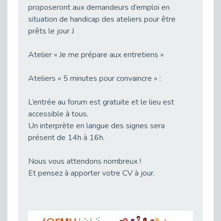
Publié le 11/04/2026
proposeront aux demandeurs d’emploi en
Transition Écologique : Les Cap Emploi 75,92 et 93 s’engagent pour un Numérique Responsable
situation de handicap des ateliers pour être
Publié le 11/04/2026
prêts le jour J
Recrutement des seniors : Un levier de transformation pour les ETI franciliennes
Atelier « Je me prépare aux entretiens »
Publié le 11/04/2026
"Dois-je préciser que je suis handicapé sur mon CV?"
Ateliers « 5 minutes pour convaincre » :
Publié le 07/04/2026
Handicap psychique au travail : et si nous changions de regard - vidéo
L’entrée au forum est gratuite et le lieu est
Publié le 03/04/2026
accessible à tous.
Avril, mois de l’accompagnement dans l’emploi avec Cap emploi.
Un interprète en langue des signes sera
Publié le 01/04/2026
présent de 14h à 16h.
Handicap invisible au travail : se taire ou parler? - vidéo
Nous vous attendons nombreux !
Publié le 31/03/2026
Et pensez à apporter votre CV à jour.
Journée mondiale de sensibilisation à l’autisme
Publié le 31/03/2026
CDD de reconversion : un nouveau contrat pour sécuriser le changement de métier.
Publié le 30/03/2026