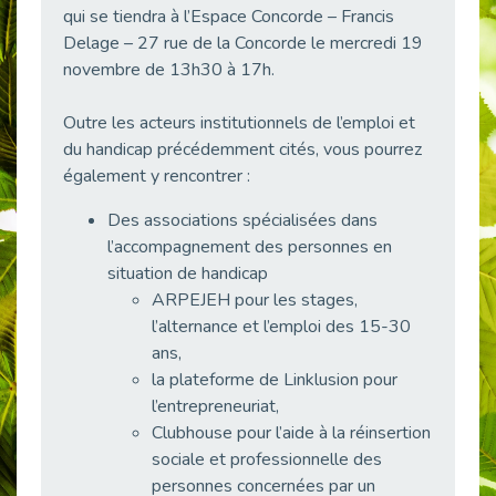
qui se tiendra à l’Espace Concorde – Francis
38 vidéos pour comprendre et agir durablement
Publié le 04/05/2026
Delage – 27 rue de la Concorde le mercredi 19
novembre de 13h30 à 17h.
Le taux d’emploi direct dans la fonction publique dépasse 6 % en 2025
Publié le 04/05/2026
Outre les acteurs institutionnels de l’emploi et
L'alternance : un tremplin vers l'emploi aussi pour les personnes en situation de handicap
du handicap précédemment cités, vous pourrez
Publié le 01/05/2026
également y rencontrer :
Témoignage : Le parcours de Marc, 44 ans
Des associations spécialisées dans
Publié le 30/04/2026
l’accompagnement des personnes en
L’Aménagement Raisonnable : Un Levier pour l’Équité
situation de handicap
Publié le 29/04/2026
ARPEJEH pour les stages,
Optimiser son CV lorsqu’on est en situation de handicap
l’alternance et l’emploi des 15-30
Publié le 29/04/2026
ans,
28 avril : Agir ensemble pour une culture de prévention au travail
la plateforme de Linklusion pour
Publié le 27/04/2026
l’entrepreneuriat,
Clubhouse pour l’aide à la réinsertion
Mobilisation pour l’alternance et le handicap
sociale et professionnelle des
Publié le 24/04/2026
personnes concernées par un
Handicap moteur et emploi : réussir ses recrutements vidéo