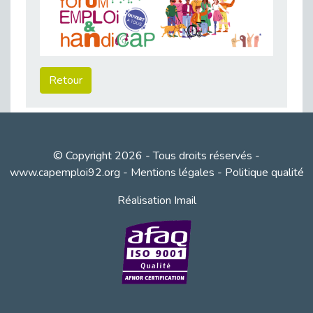
Besoin d’un appui ponctuel expertise handicap ?
Publié le 30/03/2026
Sport2Job Clichy : une édition altoséquanaise avec Cap Emploi 92.
Publié le 30/03/2026
Retour
Mieux appréhender les enjeux du handicap singulier en entreprise - vidéo
Publié le 27/03/2026
DOETH 2025: Fin de l'écrêtement
Publié le 24/03/2026
© Copyright 2026 - Tous droits réservés -
Déclarer son handicap à son employeur : un levier professionnel ?
www.capemploi92.org
-
Mentions légales
-
Politique qualité
Publié le 23/03/2026
Réalisation Imail
Le silence, l’autre face du recrutement : un appel au respect des candidats.
Publié le 23/03/2026
Synergie partenariale pour l'Inclusion Professionnelle chez Orange
Publié le 16/03/2026
Cap Emploi : L'accompagnement EXH c’est quoi ?
Publié le 16/03/2026