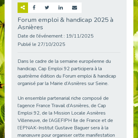
Retour sur la rencontre entre Cap Emploi 92 et Thales (Campus Meudon)
Publié le 02/06/2026
Forum emploi & handicap 2025 à
Asnières
Emploi & Handicap : Hachette Livre et Cap emploi 92 renforcent leur collaboration
Publié le 02/06/2026
Date de l'événement : 19/11/2025
Et si le handicap ne définissait plus la carrière ?
Publié le 27/10/2025
Publié le 30/05/2026
« Confiance en soi et acceptation du handicap » : un levier puissant vers l’emploi
Dans le cadre de la semaine européenne du
Publié le 22/05/2026
handicap, Cap Emploi 92 participera à la
quatrième édition du Forum emploi & handicap
Handicap et emploi : une matinée pour briser les tabous
Publié le 21/05/2026
organisé par la Mairie d’Asnières sur Seine.
L’alternance : un levier stratégique pour recruter et inclure durablement
Un ensemble partenarial riche composé de
Publié le 18/05/2026
l’agence France Travail d’Asnières, de Cap
Fibromyalgie : Quand la douleur invisible s’invite au bureau
Emploi 92, de la Mission Locale Asnières
Publié le 12/05/2026
Villeneuve, de l’AGEFIPH Ile de France et de
CAP EMPLOI 92 : L’inclusion portée à son sommet, bien au-delà des quotas
l’EPNAK-Institut Gustave Baguer sera à la
Publié le 12/05/2026
manœuvre pour organiser cette manifestation