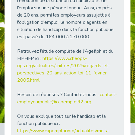
l'évolution de la situation du handicap et de
38 vidéos pour comprendre et agir durablement
l’emploi sur une période longue. Ainsi, en près
Publié le 04/05/2026
de 20 ans, parmi les employeurs assujettis à
Le taux d’emploi direct dans la fonction publique dépasse 6 % en 2025
l'obligation d'emploi, le nombre d'agents en
Publié le 04/05/2026
situation de handicap dans la fonction publique
est passé de 164 000 à 270 000.
L'alternance : un tremplin vers l'emploi aussi pour les personnes en situation de handicap
Publié le 01/05/2026
Retrouvez l’étude complète de l'Agefiph et du
Témoignage : Le parcours de Marc, 44 ans
FIPHFP ici :
https://www.cheops-
Publié le 30/04/2026
ops.org/actualites/chiffres/2025/regards-et-
L’Aménagement Raisonnable : Un Levier pour l’Équité
perspectives-20-ans-action-loi-11-fevrier-
Publié le 29/04/2026
2005.html
Optimiser son CV lorsqu’on est en situation de handicap
Publié le 29/04/2026
Besoin de réponses ? Contactez-nous :
contact-
employeurpublic@capemploi92.org
28 avril : Agir ensemble pour une culture de prévention au travail
Publié le 27/04/2026
On vous explique tout sur le handicap et la
Mobilisation pour l’alternance et le handicap
fonction publique ici :
Publié le 24/04/2026
https://www.capemploi.info/actualites/mois-
Handicap moteur et emploi : réussir ses recrutements vidéo