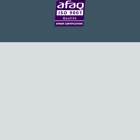
Besoin d’un appui ponctuel expertise handicap ?
Publié le 30/03/2026
Sport2Job Clichy : une édition altoséquanaise avec Cap Emploi 92.
Publié le 30/03/2026
Mieux appréhender les enjeux du handicap singulier en entreprise - vidéo
Publié le 27/03/2026
DOETH 2025: Fin de l'écrêtement
Publié le 24/03/2026
Déclarer son handicap à son employeur : un levier professionnel ?
Publié le 23/03/2026
Le silence, l’autre face du recrutement : un appel au respect des candidats.
Publié le 23/03/2026
Synergie partenariale pour l'Inclusion Professionnelle chez Orange
Publié le 16/03/2026
Cap Emploi : L'accompagnement EXH c’est quoi ?
Publié le 16/03/2026