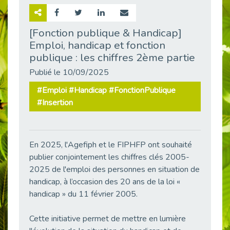
Retour sur la rencontre entre Cap Emploi 92 et Thales (Campus Meudon)
Publié le 02/06/2026
[Fonction publique & Handicap]
Emploi, handicap et fonction
Emploi & Handicap : Hachette Livre et Cap emploi 92 renforcent leur collaboration
Publié le 02/06/2026
publique : les chiffres 2ème partie
Et si le handicap ne définissait plus la carrière ?
Publié le 10/09/2025
Publié le 30/05/2026
#Emploi #Handicap #FonctionPublique
« Confiance en soi et acceptation du handicap » : un levier puissant vers l’emploi
#Insertion
Publié le 22/05/2026
Handicap et emploi : une matinée pour briser les tabous
Publié le 21/05/2026
En 2025, l'Agefiph et le FIPHFP ont souhaité
L’alternance : un levier stratégique pour recruter et inclure durablement
publier conjointement les chiffres clés 2005-
Publié le 18/05/2026
2025 de l'emploi des personnes en situation de
handicap, à l’occasion des 20 ans de la loi «
Fibromyalgie : Quand la douleur invisible s’invite au bureau
Publié le 12/05/2026
handicap » du 11 février 2005.
CAP EMPLOI 92 : L’inclusion portée à son sommet, bien au-delà des quotas
Cette initiative permet de mettre en lumière
Publié le 12/05/2026