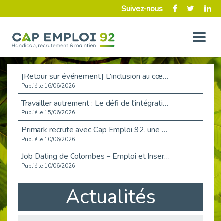
Suivez-nous
[Retour sur événement] L'inclusion au cœur de la Place de l'Emploi à La Défense !
Publié le 16/06/2026
Travailler autrement : Le défi de l'intégration des maladies chroniques en entreprise
Publié le 15/06/2026
Primark recrute avec Cap Emploi 92, une matinée couronnée de succès !
Publié le 10/06/2026
Job Dating de Colombes – Emploi et Insertion
Publié le 10/06/2026
Aborder l'entretien et la situation de handicap en toute confiance
Actualités
Publié le 09/06/2026
Retour sur l’atelier « Optimiser sa recherche d’emploi »
Publié le 02/06/2026