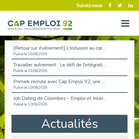
Suivez-nous
[Retour sur événement] L'inclusion au cœur de la Place de l'Emploi à La Défense !
Publié le 16/06/2026
Travailler autrement : Le défi de l'intégration des maladies chroniques en entreprise
Publié le 15/06/2026
Primark recrute avec Cap Emploi 92, une matinée couronnée de succès !
Publié le 10/06/2026
Job Dating de Colombes – Emploi et Insertion
Publié le 10/06/2026
Aborder l'entretien et la situation de handicap en toute confiance
Actualités
Publié le 09/06/2026
Retour sur l’atelier « Optimiser sa recherche d’emploi »
Publié le 02/06/2026