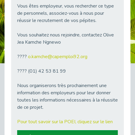
38 vidéos pour comprendre et agir durablement
Vous êtes employeur, vous rechercher ce type
Publié le 04/05/2026
de personnels, associez-vous à nous pour
réussir le recrutement de vos pépites.
Le taux d’emploi direct dans la fonction publique dépasse 6 % en 2025
Publié le 04/05/2026
Vous souhaitez nous rejoindre, contactez Olive
L'alternance : un tremplin vers l'emploi aussi pour les personnes en situation de handicap
Jea Kamche Ngnewo
Publié le 01/05/2026
Témoignage : Le parcours de Marc, 44 ans
????
o.kamche@capemploi92.org
Publié le 30/04/2026
L’Aménagement Raisonnable : Un Levier pour l’Équité
???? (01) 42 53 81 99
Publié le 29/04/2026
Nous organiserons très prochainement une
Optimiser son CV lorsqu’on est en situation de handicap
Publié le 29/04/2026
information des employeurs pour leur donner
toutes les informations nécessaires à la réussite
28 avril : Agir ensemble pour une culture de prévention au travail
de ce projet.
Publié le 27/04/2026
Mobilisation pour l’alternance et le handicap
Pour tout savoir sur la POEI, cliquez sur le lien
Publié le 24/04/2026
Handicap moteur et emploi : réussir ses recrutements vidéo