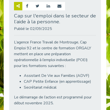
Retour sur la rencontre entre Cap Emploi 92 et Thales (Campus Meudon)
Publié le 02/06/2026
Cap sur l'emploi dans le secteur de
l’aide à la personne.
Emploi & Handicap : Hachette Livre et Cap emploi 92 renforcent leur collaboration
Publié le 02/06/2026
Publié le 02/09/2025
Et si le handicap ne définissait plus la carrière ?
Publié le 30/05/2026
L’agence France Travail de Montrouge, Cap
« Confiance en soi et acceptation du handicap » : un levier puissant vers l’emploi
Emploi 92 et le centre de formation ORGALY
Publié le 22/05/2026
mettent en place une préparation
opérationnelle à l’emploi individuelle (POEI)
Handicap et emploi : une matinée pour briser les tabous
pour les formations suivantes :
Publié le 21/05/2026
L’alternance : un levier stratégique pour recruter et inclure durablement
Assistant De Vie aux Familles (ADVF)
Publié le 18/05/2026
CAP Petite Enfance (en apprentissage)
Fibromyalgie : Quand la douleur invisible s’invite au bureau
Secrétariat médical
Publié le 12/05/2026
Le démarrage de l’action est programmé pour
CAP EMPLOI 92 : L’inclusion portée à son sommet, bien au-delà des quotas
début novembre 2025.
Publié le 12/05/2026