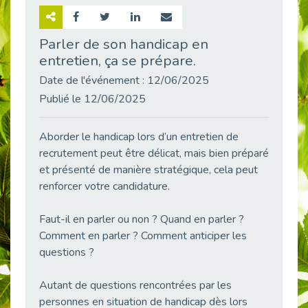
Retour sur la rencontre entre Cap Emploi 92 et Thales (Campus Meudon)
Publié le 02/06/2026
Parler de son handicap en
entretien, ça se prépare.
Emploi & Handicap : Hachette Livre et Cap emploi 92 renforcent leur collaboration
Publié le 02/06/2026
Date de l'événement : 12/06/2025
Et si le handicap ne définissait plus la carrière ?
Publié le 12/06/2025
Publié le 30/05/2026
« Confiance en soi et acceptation du handicap » : un levier puissant vers l’emploi
Aborder le handicap lors d’un entretien de
Publié le 22/05/2026
recrutement peut être délicat, mais bien préparé
et présenté de manière stratégique, cela peut
Handicap et emploi : une matinée pour briser les tabous
Publié le 21/05/2026
renforcer votre candidature.
L’alternance : un levier stratégique pour recruter et inclure durablement
Faut-il en parler ou non ? Quand en parler ?
Publié le 18/05/2026
Comment en parler ? Comment anticiper les
Fibromyalgie : Quand la douleur invisible s’invite au bureau
questions ?
Publié le 12/05/2026
CAP EMPLOI 92 : L’inclusion portée à son sommet, bien au-delà des quotas
Autant de questions rencontrées par les
Publié le 12/05/2026
personnes en situation de handicap dès lors