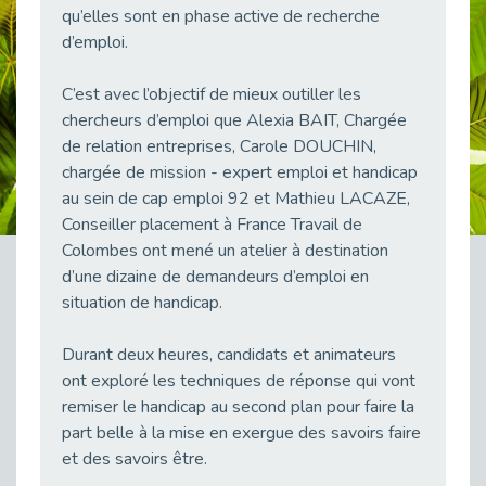
qu’elles sont en phase active de recherche
38 vidéos pour comprendre et agir durablement
Publié le 04/05/2026
d’emploi.
Le taux d’emploi direct dans la fonction publique dépasse 6 % en 2025
C’est avec l’objectif de mieux outiller les
Publié le 04/05/2026
chercheurs d’emploi que Alexia BAIT, Chargée
L'alternance : un tremplin vers l'emploi aussi pour les personnes en situation de handicap
de relation entreprises, Carole DOUCHIN,
Publié le 01/05/2026
chargée de mission - expert emploi et handicap
Témoignage : Le parcours de Marc, 44 ans
au sein de cap emploi 92 et Mathieu LACAZE,
Publié le 30/04/2026
Conseiller placement à France Travail de
Colombes ont mené un atelier à destination
L’Aménagement Raisonnable : Un Levier pour l’Équité
Publié le 29/04/2026
d’une dizaine de demandeurs d’emploi en
situation de handicap.
Optimiser son CV lorsqu’on est en situation de handicap
Publié le 29/04/2026
Durant deux heures, candidats et animateurs
28 avril : Agir ensemble pour une culture de prévention au travail
ont exploré les techniques de réponse qui vont
Publié le 27/04/2026
remiser le handicap au second plan pour faire la
Mobilisation pour l’alternance et le handicap
part belle à la mise en exergue des savoirs faire
Publié le 24/04/2026
et des savoirs être.
Handicap moteur et emploi : réussir ses recrutements vidéo