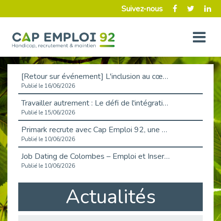
Suivez-nous
[Retour sur événement] L'inclusion au cœur de la Place de l'Emploi à La Défense !
Publié le 16/06/2026
Travailler autrement : Le défi de l'intégration des maladies chroniques en entreprise
Publié le 15/06/2026
Primark recrute avec Cap Emploi 92, une matinée couronnée de succès !
Publié le 10/06/2026
Job Dating de Colombes – Emploi et Insertion
Publié le 10/06/2026
Aborder l'entretien et la situation de handicap en toute confiance
Actualités
Publié le 09/06/2026
Retour sur l’atelier « Optimiser sa recherche d’emploi »
Publié le 02/06/2026