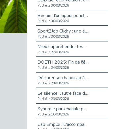
CDD de reconversion : un nouveau contrat pour sécuriser le changement de métier.
Publié le 30/03/2026
Besoin d’un appui ponctuel expertise handicap ?
Publié le 30/03/2026
Sport2Job Clichy : une édition altoséquanaise avec Cap Emploi 92.
Publié le 30/03/2026
Mieux appréhender les enjeux du handicap singulier en entreprise - vidéo
Publié le 27/03/2026
DOETH 2025: Fin de l'écrêtement
Publié le 24/03/2026
Déclarer son handicap à son employeur : un levier professionnel ?
Publié le 23/03/2026
Le silence, l’autre face du recrutement : un appel au respect des candidats.
Publié le 23/03/2026
Synergie partenariale pour l'Inclusion Professionnelle chez Orange
Publié le 16/03/2026
Cap Emploi : L'accompagnement EXH c’est quoi ?