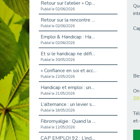
Retour sur l’atelier « Optimiser sa recherche d’emploi »
Que
Publié le 02/06/2026
int
Retour sur la rencontre entre Cap Emploi 92 et Thales (Campus Meudon)
Publié le 02/06/2026
Cap
Emploi & Handicap : Hachette Livre et Cap emploi 92 renforcent leur collaboration
Publié le 02/06/2026
Et si le handicap ne définissait plus la carrière ?
Publié le 30/05/2026
« Confiance en soi et acceptation du handicap » : un levier puissant vers l’emploi
Bes
Publié le 22/05/2026
Handicap et emploi : une matinée pour briser les tabous
On 
Publié le 21/05/2026
20
L’alternance : un levier stratégique pour recruter et inclure durablement
Publié le 18/05/2026
Tél
et
Fibromyalgie : Quand la douleur invisible s’invite au bureau
Publié le 12/05/2026
CAP EMPLOI 92 : L’inclusion portée à son sommet, bien au-delà des quotas