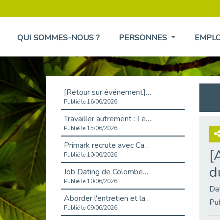
QUI SOMMES-NOUS ?
PERSONNES
EMPL
[Retour sur événement] L'inclusion au cœur de la Place de l'Emploi à La Défense !
Publié le 16/06/2026
Travailler autrement : Le défi de l'intégration des maladies chroniques en entreprise
Publié le 15/06/2026
Primark recrute avec Cap Emploi 92, une matinée couronnée de succès !
[
Publié le 10/06/2026
d
Job Dating de Colombes – Emploi et Insertion
Publié le 10/06/2026
Da
Aborder l'entretien et la situation de handicap en toute confiance
Pu
Publié le 09/06/2026