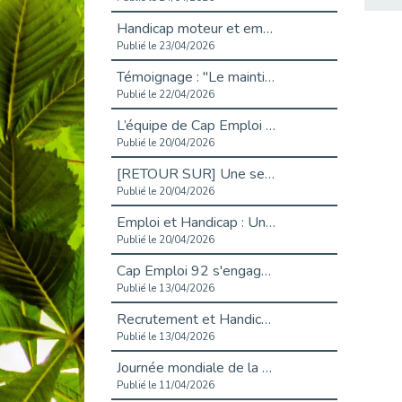
Handicap moteur et emploi : réussir ses recrutements vidéo
Publié le 23/04/2026
Témoignage : "Le maintien en emploi est un investissement, pas une contrainte."
Publié le 22/04/2026
L’équipe de Cap Emploi 92 s’agrandit : Bienvenue à Charmila, Khoudia et Fadila !
Publié le 20/04/2026
[RETOUR SUR] Une session de recrutement inclusive réussie à Asnières !
Publié le 20/04/2026
Emploi et Handicap : Une alliance de style entre Cap Emploi 92 et La Cravate Solidaire
Publié le 20/04/2026
Cap Emploi 92 s'engage pour la santé mentale : La formation PSSM au cœur de l'accompagnement
Publié le 13/04/2026
Recrutement et Handicap : Et si vous testiez avant de vous engager ?
Publié le 13/04/2026
Journée mondiale de la maladie de Parkinson : Mieux comprendre pour mieux accompagner
Publié le 11/04/2026