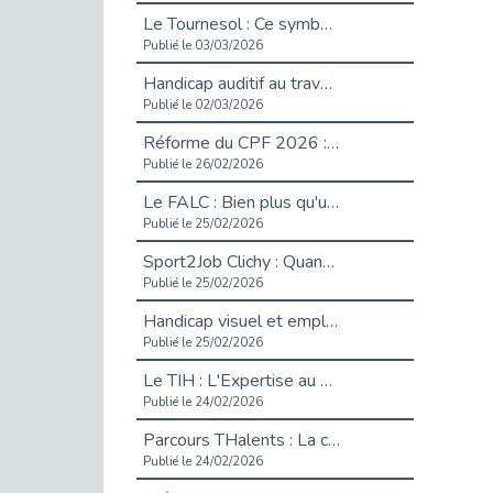
Le Tournesol : Ce symbole discret qui change la vie des personnes en situation de handicap invisible
Publié le 03/03/2026
Handicap auditif au travail : rendre l’invisible accessible
Publié le 02/03/2026
Réforme du CPF 2026 : Ce qui change ce printemps pour vos droits à la formation
Publié le 26/02/2026
Le FALC : Bien plus qu'une écriture, un levier d'inclusion
Publié le 25/02/2026
Sport2Job Clichy : Quand le terrain devient le plus beau des bureaux
Publié le 25/02/2026
Handicap visuel et emploi : lever les obstacles pour révéler les - vidéo
Publié le 25/02/2026
Le TIH : L'Expertise au Service de l'Inclusion
Publié le 24/02/2026
Parcours THalents : La complémentarité au service de l'Emploi.
Publié le 24/02/2026