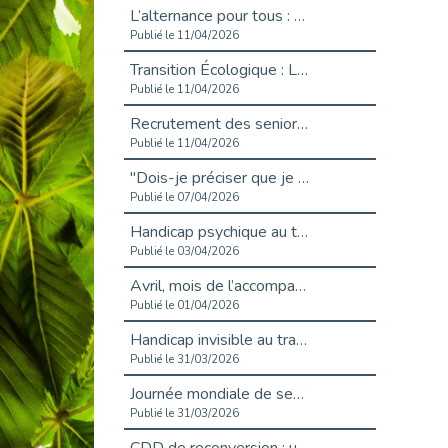
L’alternance pour tous : Cap Emploi 92 et Seine Ouest Entreprise et Emploi mobilisés à Boulogne-Billancourt
Publié le 11/04/2026
Transition Écologique : Les Cap Emploi 75,92 et 93 s’engagent pour un Numérique Responsable
Publié le 11/04/2026
Recrutement des seniors : Un levier de transformation pour les ETI franciliennes
Publié le 11/04/2026
"Dois-je préciser que je suis handicapé sur mon CV?"
Publié le 07/04/2026
Handicap psychique au travail : et si nous changions de regard - vidéo
Publié le 03/04/2026
Avril, mois de l’accompagnement dans l’emploi avec Cap emploi.
Publié le 01/04/2026
Handicap invisible au travail : se taire ou parler? - vidéo
Publié le 31/03/2026
Journée mondiale de sensibilisation à l’autisme
Publié le 31/03/2026