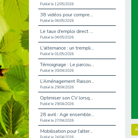
Publié le 12/05/2026
38 vidéos pour comprendre et agir durablement
Publié le 04/05/2026
Le taux d’emploi direct dans la fonction publique dépasse 6 % en 2025
Publié le 04/05/2026
L'alternance : un tremplin vers l'emploi aussi pour les personnes en situation de handicap
Publié le 01/05/2026
Témoignage : Le parcours de Marc, 44 ans
Publié le 30/04/2026
L’Aménagement Raisonnable : Un Levier pour l’Équité
Publié le 29/04/2026
Optimiser son CV lorsqu’on est en situation de handicap
Publié le 29/04/2026
28 avril : Agir ensemble pour une culture de prévention au travail
Publié le 27/04/2026
R
Mobilisation pour l’alternance et le handicap
Publié le 24/04/2026