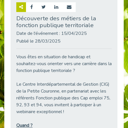
Retour sur la rencontre entre Cap Emploi 92 et Thales (Campus Meudon)
Publié le 02/06/2026
Découverte des métiers de la
fonction publique territoriale
Emploi & Handicap : Hachette Livre et Cap emploi 92 renforcent leur collaboration
Publié le 02/06/2026
Date de l'événement : 15/04/2025
Et si le handicap ne définissait plus la carrière ?
Publié le 28/03/2025
Publié le 30/05/2026
« Confiance en soi et acceptation du handicap » : un levier puissant vers l’emploi
Vous êtes en situation de handicap et
Publié le 22/05/2026
souhaitez-vous orienter vers une carrière dans la
fonction publique territoriale ?
Handicap et emploi : une matinée pour briser les tabous
Publié le 21/05/2026
Le Centre Interdépartemental de Gestion (CIG)
L’alternance : un levier stratégique pour recruter et inclure durablement
de la Petite Couronne, en partenariat avec les
Publié le 18/05/2026
référents Fonction publique des Cap emploi 75,
Fibromyalgie : Quand la douleur invisible s’invite au bureau
92, 93 et 94, vous invitent à participer à un
Publié le 12/05/2026
webinaire exceptionnel !
CAP EMPLOI 92 : L’inclusion portée à son sommet, bien au-delà des quotas
Publié le 12/05/2026
Quand ?