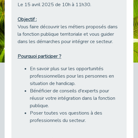
Le 15 avril 2025 de 10h à 11h30.
38 vidéos pour comprendre et agir durablement
Publié le 04/05/2026
Objectif :
Le taux d’emploi direct dans la fonction publique dépasse 6 % en 2025
Vous faire découvrir les métiers proposés dans
Publié le 04/05/2026
la fonction publique territoriale et vous guider
L'alternance : un tremplin vers l'emploi aussi pour les personnes en situation de handicap
dans les démarches pour intégrer ce secteur.
Publié le 01/05/2026
Témoignage : Le parcours de Marc, 44 ans
Pourquoi participer ?
Publié le 30/04/2026
En savoir plus sur les opportunités
L’Aménagement Raisonnable : Un Levier pour l’Équité
professionnelles pour les personnes en
Publié le 29/04/2026
situation de handicap.
Optimiser son CV lorsqu’on est en situation de handicap
Bénéficier de conseils d'experts pour
Publié le 29/04/2026
réussir votre intégration dans la fonction
28 avril : Agir ensemble pour une culture de prévention au travail
publique.
Publié le 27/04/2026
Poser toutes vos questions à des
professionnels du secteur.
Mobilisation pour l’alternance et le handicap
Publié le 24/04/2026
Handicap moteur et emploi : réussir ses recrutements vidéo