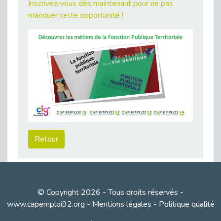
Inscrivez-vous dès maintenant pour ne pas
Publié le 23/04/2026
manquer cette opportunité !
Témoignage : "Le maintien en emploi est un investissement, pas une contrainte."
Publié le 22/04/2026
L’équipe de Cap Emploi 92 s’agrandit : Bienvenue à Charmila, Khoudia et Fadila !
Publié le 20/04/2026
[RETOUR SUR] Une session de recrutement inclusive réussie à Asnières !
Publié le 20/04/2026
Emploi et Handicap : Une alliance de style entre Cap Emploi 92 et La Cravate Solidaire
Publié le 20/04/2026
Cap Emploi 92 s'engage pour la santé mentale : La formation PSSM au cœur de l'accompagnement
Retour
Publié le 13/04/2026
Recrutement et Handicap : Et si vous testiez avant de vous engager ?
Publié le 13/04/2026
Journée mondiale de la maladie de Parkinson : Mieux comprendre pour mieux accompagner
© Copyright 2026 - Tous droits réservés -
Publié le 11/04/2026
www.capemploi92.org
-
Mentions légales
-
Politique qualité
L’alternance pour tous : Cap Emploi 92 et Seine Ouest Entreprise et Emploi mobilisés à Boulogne-Billancourt