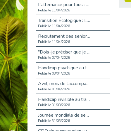
L’alternance pour tous : Cap Emploi 92 et Seine Ouest Entreprise et Emploi mobilisés à Boulogne-Billancourt
Publié le 11/04/2026
Transition Écologique : Les Cap Emploi 75,92 et 93 s’engagent pour un Numérique Responsable
Publié le 11/04/2026
Recrutement des seniors : Un levier de transformation pour les ETI franciliennes
Publié le 11/04/2026
"Dois-je préciser que je suis handicapé sur mon CV?"
Publié le 07/04/2026
Handicap psychique au travail : et si nous changions de regard - vidéo
Publié le 03/04/2026
Avril, mois de l’accompagnement dans l’emploi avec Cap emploi.
Publié le 01/04/2026
Handicap invisible au travail : se taire ou parler? - vidéo
Publié le 31/03/2026
Journée mondiale de sensibilisation à l’autisme
Publié le 31/03/2026