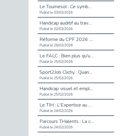
Le Tournesol : Ce symbole discret qui change la vie des personnes en situation de handicap invisible
Publié le 03/03/2026
Handicap auditif au travail : rendre l’invisible accessible
Publié le 02/03/2026
Réforme du CPF 2026 : Ce qui change ce printemps pour vos droits à la formation
Publié le 26/02/2026
Le FALC : Bien plus qu'une écriture, un levier d'inclusion
Publié le 25/02/2026
Sport2Job Clichy : Quand le terrain devient le plus beau des bureaux
Publié le 25/02/2026
Handicap visuel et emploi : lever les obstacles pour révéler les - vidéo
Publié le 25/02/2026
Le TIH : L'Expertise au Service de l'Inclusion
Publié le 24/02/2026
Parcours THalents : La complémentarité au service de l'Emploi.
Publié le 24/02/2026