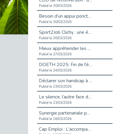
CDD de reconversion : un nouveau contrat pour sécuriser le changement de métier.
Publié le 30/03/2026
Besoin d’un appui ponctuel expertise handicap ?
Publié le 30/03/2026
Sport2Job Clichy : une édition altoséquanaise avec Cap Emploi 92.
Publié le 30/03/2026
Mieux appréhender les enjeux du handicap singulier en entreprise - vidéo
Publié le 27/03/2026
DOETH 2025: Fin de l'écrêtement
Publié le 24/03/2026
Déclarer son handicap à son employeur : un levier professionnel ?
Publié le 23/03/2026
Le silence, l’autre face du recrutement : un appel au respect des candidats.
Publié le 23/03/2026
Synergie partenariale pour l'Inclusion Professionnelle chez Orange
Publié le 16/03/2026
Cap Emploi : L'accompagnement EXH c’est quoi ?