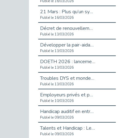
Publié le 16/03/2026
21 Mars : Plus qu’un symbole, un engagement pour l’inclusion
Publié le 16/03/2026
Décret de renouvellement de l'aide aux employeurs d'apprentis
Publié le 13/03/2026
Développer la pair-aidance en santé mentale : guide pour les employeurs
Publié le 13/03/2026
DOETH 2026 : lancement de la campagne pour les employeurs publics
Publié le 13/03/2026
Troubles DYS et monde du travail : mieux comprendre pour mieux accompagner _ vidéo
Publié le 13/03/2026
Employeurs privés et publics : vigilance face aux démarchages liés à l’OETH en 2026
Publié le 10/03/2026
Handicap auditif en entreprise, aménagements pour sécuriser la communication - vidéo
Publié le 09/03/2026
Talents et Handicap : Le Top 10 des métiers plébiscités dans les Hauts-de-Seine
Publié le 09/03/2026