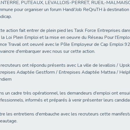
NTERRE, PUTEAUX, LEVALLOIS-PERRET, RUEIL-MALMAISON) e
mune pour organiser un forum Handi'Job ReQruTH à destination 
dicap.
te action fait entrer de plein pied les Task Force Entreprises dan
 la Loi Plein Emploi et la mise en oeuvre du Réseau Pour l'Empl
nce Travail ont oeuvré avec le Pôle Employeur de Cap Emploi 92
vaincre d'embarquer avec nous sur cette action.
recruteurs ont répondu présents avec La ville de levallois / Upskil
repises Adaptée Gestform / Entrepises Adaptée Mattea / Helpli
ndiem
s un cadre très opérationnel, les demandeurs d'emploi ont ensuit
fessionnels, informés et préparés à venir présenter leurs candida
re les entretiens d'embauche avec les recruteurs cette manifest
eautage.