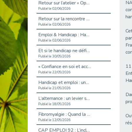
NA
Retour sur l’atelier « Optimiser sa recherche d’emploi »
Publié le 02/06/2026
com
han
Retour sur la rencontre entre Cap Emploi 92 et Thales (Campus Meudon)
Publié le 02/06/2026
Cet
Emploi & Handicap : Hachette Livre et Cap emploi 92 renforcent leur collaboration
par
Publié le 02/06/2026
Fra
Et si le handicap ne définissait plus la carrière ?
con
Publié le 30/05/2026
11 
« Confiance en soi et acceptation du handicap » : un levier puissant vers l’emploi
Publié le 22/05/2026
Ent
Ha
Handicap et emploi : une matinée pour briser les tabous
Publié le 21/05/2026
Dan
L’alternance : un levier stratégique pour recruter et inclure durablement
pro
Publié le 18/05/2026
Fibromyalgie : Quand la douleur invisible s’invite au bureau
Out
Publié le 12/05/2026
rés
CAP EMPLOI 92 : L’inclusion portée à son sommet, bien au-delà des quotas