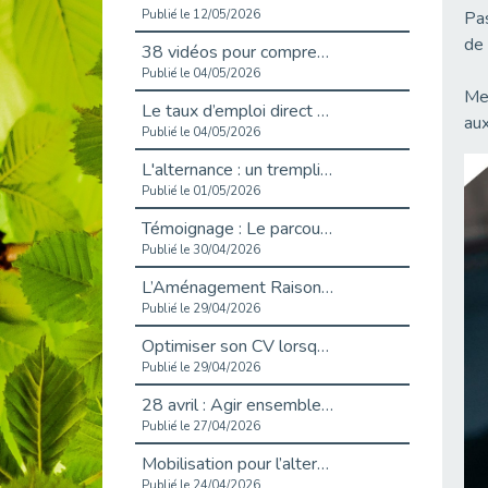
Publié le 12/05/2026
Pas
de 
38 vidéos pour comprendre et agir durablement
Publié le 04/05/2026
Mer
Le taux d’emploi direct dans la fonction publique dépasse 6 % en 2025
aux
Publié le 04/05/2026
L'alternance : un tremplin vers l'emploi aussi pour les personnes en situation de handicap
Publié le 01/05/2026
Témoignage : Le parcours de Marc, 44 ans
Publié le 30/04/2026
L’Aménagement Raisonnable : Un Levier pour l’Équité
Publié le 29/04/2026
Optimiser son CV lorsqu’on est en situation de handicap
Publié le 29/04/2026
28 avril : Agir ensemble pour une culture de prévention au travail
Publié le 27/04/2026
Mobilisation pour l’alternance et le handicap
Publié le 24/04/2026