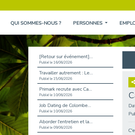
QUI SOMMES-NOUS ?
PERSONNES
EMPL
[Retour sur événement] L'inclusion au cœur de la Place de l'Emploi à La Défense !
Publié le 16/06/2026
Travailler autrement : Le défi de l'intégration des maladies chroniques en entreprise
Publié le 15/06/2026
Primark recrute avec Cap Emploi 92, une matinée couronnée de succès !
C
Publié le 10/06/2026
Job Dating de Colombes – Emploi et Insertion
Da
Publié le 10/06/2026
Pu
Aborder l'entretien et la situation de handicap en toute confiance
Publié le 09/06/2026
C'e