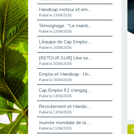
Handicap moteur et emploi : réussir ses recrutements vidéo
Publié le 23/04/2026
Témoignage : "Le maintien en emploi est un investissement, pas une contrainte."
Publié le 22/04/2026
L’équipe de Cap Emploi 92 s’agrandit : Bienvenue à Charmila, Khoudia et Fadila !
Publié le 20/04/2026
[RETOUR SUR] Une session de recrutement inclusive réussie à Asnières !
Publié le 20/04/2026
Emploi et Handicap : Une alliance de style entre Cap Emploi 92 et La Cravate Solidaire
Publié le 20/04/2026
Cap Emploi 92 s'engage pour la santé mentale : La formation PSSM au cœur de l'accompagnement
Publié le 13/04/2026
Recrutement et Handicap : Et si vous testiez avant de vous engager ?
Publié le 13/04/2026
Journée mondiale de la maladie de Parkinson : Mieux comprendre pour mieux accompagner
Publié le 11/04/2026
R