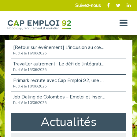
Suivez-nous
[Retour sur événement] L'inclusion au cœur de la Place de l'Emploi à La Défense !
Publié le 16/06/2026
Travailler autrement : Le défi de l'intégration des maladies chroniques en entreprise
Publié le 15/06/2026
Primark recrute avec Cap Emploi 92, une matinée couronnée de succès !
Publié le 10/06/2026
Job Dating de Colombes – Emploi et Insertion
Publié le 10/06/2026
Aborder l'entretien et la situation de handicap en toute confiance
Actualités
Publié le 09/06/2026
Retour sur l’atelier « Optimiser sa recherche d’emploi »
Publié le 02/06/2026