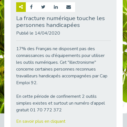
Retour sur la rencontre entre Cap Emploi 92 et Thales (Campus Meudon)
Publié le 02/06/2026
La fracture numérique touche les
personnes handicapées
Emploi & Handicap : Hachette Livre et Cap emploi 92 renforcent leur collaboration
Publié le 02/06/2026
Publié le 14/04/2020
Et si le handicap ne définissait plus la carrière ?
Publié le 30/05/2026
17% des Français ne disposent pas des
« Confiance en soi et acceptation du handicap » : un levier puissant vers l’emploi
connaissances ou d'équipements pour utiliser
Publié le 22/05/2026
les outils numériques. Cet "illectronisme"
concerne certaines personnes reconnues
Handicap et emploi : une matinée pour briser les tabous
travailleurs handicapés accompagnées par Cap
Publié le 21/05/2026
Emploi 92.
L’alternance : un levier stratégique pour recruter et inclure durablement
Publié le 18/05/2026
En cette période de confinement 2 outils
Fibromyalgie : Quand la douleur invisible s’invite au bureau
simples existes et surtout un numéro d’appel
Publié le 12/05/2026
gratuit 01 70 772 372
CAP EMPLOI 92 : L’inclusion portée à son sommet, bien au-delà des quotas
En savoir plus en cliquant
Publié le 12/05/2026