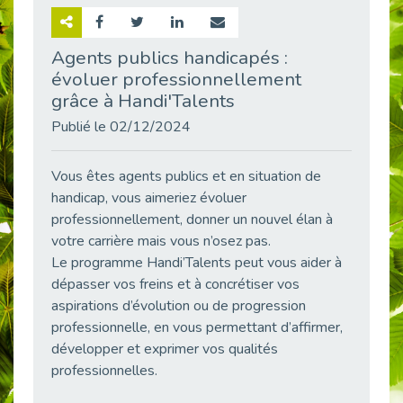
Retour sur la rencontre entre Cap Emploi 92 et Thales (Campus Meudon)
Publié le 02/06/2026
Agents publics handicapés :
évoluer professionnellement
Emploi & Handicap : Hachette Livre et Cap emploi 92 renforcent leur collaboration
Publié le 02/06/2026
grâce à Handi'Talents
Et si le handicap ne définissait plus la carrière ?
Publié le 02/12/2024
Publié le 30/05/2026
« Confiance en soi et acceptation du handicap » : un levier puissant vers l’emploi
Vous êtes agents publics et en situation de
Publié le 22/05/2026
handicap, vous aimeriez évoluer
professionnellement, donner un nouvel élan à
Handicap et emploi : une matinée pour briser les tabous
votre carrière mais vous n’osez pas.
Publié le 21/05/2026
Le programme Handi’Talents peut vous aider à
L’alternance : un levier stratégique pour recruter et inclure durablement
dépasser vos freins et à concrétiser vos
Publié le 18/05/2026
aspirations d’évolution ou de progression
Fibromyalgie : Quand la douleur invisible s’invite au bureau
professionnelle, en vous permettant d’affirmer,
Publié le 12/05/2026
développer et exprimer vos qualités
CAP EMPLOI 92 : L’inclusion portée à son sommet, bien au-delà des quotas
professionnelles.
Publié le 12/05/2026