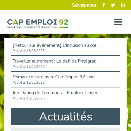
Suivez-nous
[Retour sur événement] L'inclusion au cœur de la Place de l'Emploi à La Défense !
Publié le 16/06/2026
Travailler autrement : Le défi de l'intégration des maladies chroniques en entreprise
Publié le 15/06/2026
Primark recrute avec Cap Emploi 92, une matinée couronnée de succès !
Publié le 10/06/2026
Job Dating de Colombes – Emploi et Insertion
Publié le 10/06/2026
Aborder l'entretien et la situation de handicap en toute confiance
Actualités
Publié le 09/06/2026
Retour sur l’atelier « Optimiser sa recherche d’emploi »
Publié le 02/06/2026