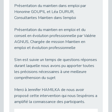
Publié le 23/04/2026
Présentation du maintien dans emploi par
Honorine GOUPIL et Léa DURUR,
Témoignage : "Le maintien en emploi est un investissement, pas une contrainte."
Consultantes Maintien dans l’emploi
Publié le 22/04/2026
L’équipe de Cap Emploi 92 s’agrandit : Bienvenue à Charmila, Khoudia et Fadila !
Présentation du maintien en emploi et du
Publié le 20/04/2026
conseil en évolution professionnelle par Valérie
[RETOUR SUR] Une session de recrutement inclusive réussie à Asnières !
AGNUS, Chargée de mission Maintien en
Publié le 20/04/2026
emploi et évolution professionnelle
Emploi et Handicap : Une alliance de style entre Cap Emploi 92 et La Cravate Solidaire
Publié le 20/04/2026
S’en est suivie un temps de questions réponses
durant laquelle nous avons pu apporter toutes
Cap Emploi 92 s'engage pour la santé mentale : La formation PSSM au cœur de l'accompagnement
les précisions nécessaires à une meilleure
Publié le 13/04/2026
compréhension du sujet
Recrutement et Handicap : Et si vous testiez avant de vous engager ?
Publié le 13/04/2026
Merci à Jennifer HAMILKA de nous avoir
Journée mondiale de la maladie de Parkinson : Mieux comprendre pour mieux accompagner
proposé cette intervention qui nous l’espérons a
Publié le 11/04/2026
amplifié la connaissance des participants.
L’alternance pour tous : Cap Emploi 92 et Seine Ouest Entreprise et Emploi mobilisés à Boulogne-Billancourt