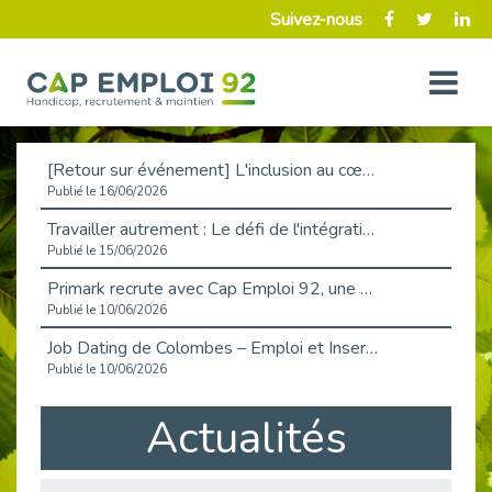
Suivez-nous
[Retour sur événement] L'inclusion au cœur de la Place de l'Emploi à La Défense !
Publié le 16/06/2026
Travailler autrement : Le défi de l'intégration des maladies chroniques en entreprise
Publié le 15/06/2026
Primark recrute avec Cap Emploi 92, une matinée couronnée de succès !
Publié le 10/06/2026
Job Dating de Colombes – Emploi et Insertion
Publié le 10/06/2026
Aborder l'entretien et la situation de handicap en toute confiance
Actualités
Publié le 09/06/2026
Retour sur l’atelier « Optimiser sa recherche d’emploi »
Publié le 02/06/2026