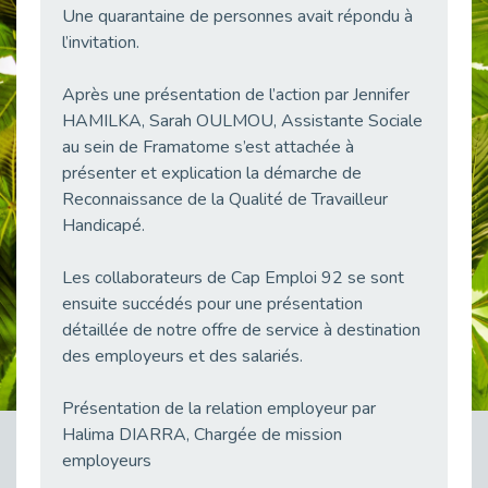
Une quarantaine de personnes avait répondu à
38 vidéos pour comprendre et agir durablement
Publié le 04/05/2026
l’invitation.
Le taux d’emploi direct dans la fonction publique dépasse 6 % en 2025
Après une présentation de l’action par Jennifer
Publié le 04/05/2026
HAMILKA, Sarah OULMOU, Assistante Sociale
L'alternance : un tremplin vers l'emploi aussi pour les personnes en situation de handicap
au sein de Framatome s’est attachée à
Publié le 01/05/2026
présenter et explication la démarche de
Témoignage : Le parcours de Marc, 44 ans
Reconnaissance de la Qualité de Travailleur
Publié le 30/04/2026
Handicapé.
L’Aménagement Raisonnable : Un Levier pour l’Équité
Publié le 29/04/2026
Les collaborateurs de Cap Emploi 92 se sont
ensuite succédés pour une présentation
Optimiser son CV lorsqu’on est en situation de handicap
détaillée de notre offre de service à destination
Publié le 29/04/2026
des employeurs et des salariés.
28 avril : Agir ensemble pour une culture de prévention au travail
Publié le 27/04/2026
Présentation de la relation employeur par
Mobilisation pour l’alternance et le handicap
Halima DIARRA, Chargée de mission
Publié le 24/04/2026
employeurs
Handicap moteur et emploi : réussir ses recrutements vidéo