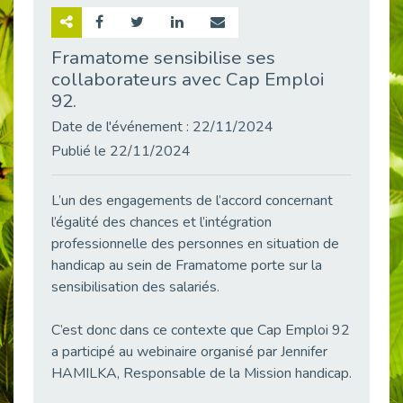
Retour sur la rencontre entre Cap Emploi 92 et Thales (Campus Meudon)
Publié le 02/06/2026
Framatome sensibilise ses
collaborateurs avec Cap Emploi
Emploi & Handicap : Hachette Livre et Cap emploi 92 renforcent leur collaboration
Publié le 02/06/2026
92.
Et si le handicap ne définissait plus la carrière ?
Date de l'événement : 22/11/2024
Publié le 30/05/2026
Publié le 22/11/2024
« Confiance en soi et acceptation du handicap » : un levier puissant vers l’emploi
Publié le 22/05/2026
L’un des engagements de l’accord concernant
l’égalité des chances et l’intégration
Handicap et emploi : une matinée pour briser les tabous
Publié le 21/05/2026
professionnelle des personnes en situation de
handicap au sein de Framatome porte sur la
L’alternance : un levier stratégique pour recruter et inclure durablement
sensibilisation des salariés.
Publié le 18/05/2026
Fibromyalgie : Quand la douleur invisible s’invite au bureau
C’est donc dans ce contexte que Cap Emploi 92
Publié le 12/05/2026
a participé au webinaire organisé par Jennifer
CAP EMPLOI 92 : L’inclusion portée à son sommet, bien au-delà des quotas
HAMILKA, Responsable de la Mission handicap.
Publié le 12/05/2026