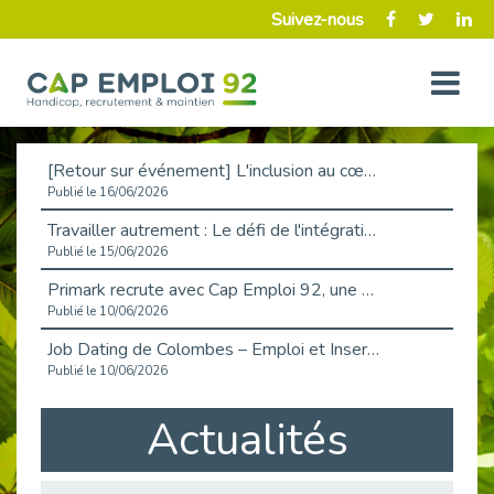
Suivez-nous
[Retour sur événement] L'inclusion au cœur de la Place de l'Emploi à La Défense !
Publié le 16/06/2026
Travailler autrement : Le défi de l'intégration des maladies chroniques en entreprise
Publié le 15/06/2026
Primark recrute avec Cap Emploi 92, une matinée couronnée de succès !
Publié le 10/06/2026
Job Dating de Colombes – Emploi et Insertion
Publié le 10/06/2026
Aborder l'entretien et la situation de handicap en toute confiance
Actualités
Publié le 09/06/2026
Retour sur l’atelier « Optimiser sa recherche d’emploi »
Publié le 02/06/2026