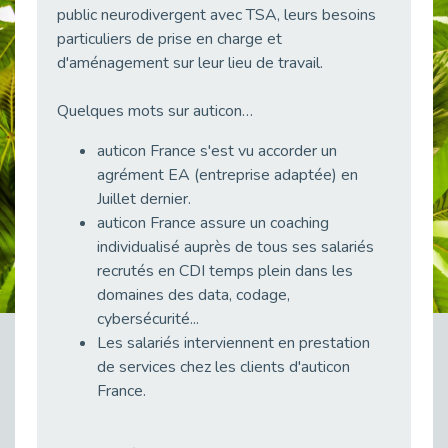
public neurodivergent avec TSA, leurs besoins
38 vidéos pour comprendre et agir durablement
Publié le 04/05/2026
particuliers de prise en charge et
d'aménagement sur leur lieu de travail.
Le taux d’emploi direct dans la fonction publique dépasse 6 % en 2025
Publié le 04/05/2026
Quelques mots sur auticon…
L'alternance : un tremplin vers l'emploi aussi pour les personnes en situation de handicap
Publié le 01/05/2026
auticon France s'est vu accorder un
agrément EA (entreprise adaptée) en
Témoignage : Le parcours de Marc, 44 ans
Juillet dernier.
Publié le 30/04/2026
auticon France assure un coaching
L’Aménagement Raisonnable : Un Levier pour l’Équité
individualisé auprès de tous ses salariés
Publié le 29/04/2026
recrutés en CDI temps plein dans les
Optimiser son CV lorsqu’on est en situation de handicap
domaines des data, codage,
Publié le 29/04/2026
cybersécurité...
28 avril : Agir ensemble pour une culture de prévention au travail
Les salariés interviennent en prestation
Publié le 27/04/2026
de services chez les clients d'auticon
France.
Mobilisation pour l’alternance et le handicap
Publié le 24/04/2026
Handicap moteur et emploi : réussir ses recrutements vidéo