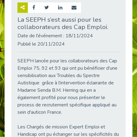
Retour sur la rencontre entre Cap Emploi 92 et Thales (Campus Meudon)
Publié le 02/06/2026
La SEEPH s’est aussi pour les
collaborateurs des Cap Emploi.
Emploi & Handicap : Hachette Livre et Cap emploi 92 renforcent leur collaboration
Publié le 02/06/2026
Date de l'événement : 18/11/2024
Et si le handicap ne définissait plus la carrière ?
Publié le 20/11/2024
Publié le 30/05/2026
« Confiance en soi et acceptation du handicap » : un levier puissant vers l’emploi
SEEPH lancée pour les collaborateurs des Cap
Publié le 22/05/2026
Emploi 75, 92 et 93 qui ont pu bénéficier d'une
sensibilisation aux Troubles du Spectre
Handicap et emploi : une matinée pour briser les tabous
Publié le 21/05/2026
Autistique grâce à l'intervention éclairante de
Madame Senda B.M. Herring qui en a
L’alternance : un levier stratégique pour recruter et inclure durablement
également profité pour nous présenter le
Publié le 18/05/2026
process de recrutement spécifique appliqué au
Fibromyalgie : Quand la douleur invisible s’invite au bureau
sein d'auticon France.
Publié le 12/05/2026
CAP EMPLOI 92 : L’inclusion portée à son sommet, bien au-delà des quotas
Les Chargés de mission Expert Emploi et
Publié le 12/05/2026
Handicap ont pu échanger sur les spécificités du