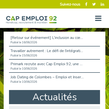
Suivez-nous
[Retour sur événement] L'inclusion au cœur de la Place de l'Emploi à La Défense !
Publié le 16/06/2026
Travailler autrement : Le défi de l'intégration des maladies chroniques en entreprise
Publié le 15/06/2026
Primark recrute avec Cap Emploi 92, une matinée couronnée de succès !
Publié le 10/06/2026
Job Dating de Colombes – Emploi et Insertion
Publié le 10/06/2026
Aborder l'entretien et la situation de handicap en toute confiance
Actualités
Publié le 09/06/2026
Retour sur l’atelier « Optimiser sa recherche d’emploi »
Publié le 02/06/2026