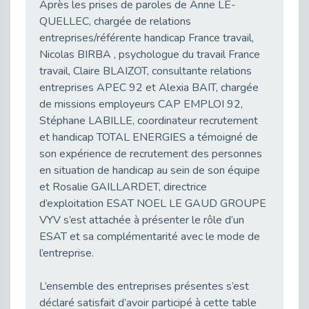
Publié le 11/04/2026
Après les prises de paroles de Anne LE-
QUELLEC, chargée de relations
Transition Écologique : Les Cap Emploi 75,92 et 93 s’engagent pour un Numérique Responsable
entreprises/référente handicap France travail,
Publié le 11/04/2026
Nicolas BIRBA , psychologue du travail France
Recrutement des seniors : Un levier de transformation pour les ETI franciliennes
travail, Claire BLAIZOT, consultante relations
Publié le 11/04/2026
entreprises APEC 92 et Alexia BAIT, chargée
"Dois-je préciser que je suis handicapé sur mon CV?"
de missions employeurs CAP EMPLOI 92,
Publié le 07/04/2026
Stéphane LABILLE, coordinateur recrutement
et handicap TOTAL ENERGIES a témoigné de
Handicap psychique au travail : et si nous changions de regard - vidéo
Publié le 03/04/2026
son expérience de recrutement des personnes
en situation de handicap au sein de son équipe
Avril, mois de l’accompagnement dans l’emploi avec Cap emploi.
et Rosalie GAILLARDET, directrice
Publié le 01/04/2026
d’exploitation ESAT NOEL LE GAUD GROUPE
Handicap invisible au travail : se taire ou parler? - vidéo
VYV s’est attachée à présenter le rôle d’un
Publié le 31/03/2026
ESAT et sa complémentarité avec le mode de
Journée mondiale de sensibilisation à l’autisme
l’entreprise.
Publié le 31/03/2026
L’ensemble des entreprises présentes s’est
CDD de reconversion : un nouveau contrat pour sécuriser le changement de métier.
Publié le 30/03/2026
déclaré satisfait d’avoir participé à cette table