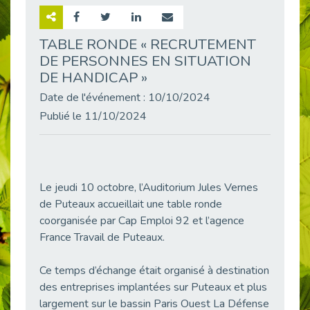
Retour sur la rencontre entre Cap Emploi 92 et Thales (Campus Meudon)
Publié le 02/06/2026
TABLE RONDE « RECRUTEMENT
DE PERSONNES EN SITUATION
Emploi & Handicap : Hachette Livre et Cap emploi 92 renforcent leur collaboration
Publié le 02/06/2026
DE HANDICAP »
Et si le handicap ne définissait plus la carrière ?
Date de l'événement : 10/10/2024
Publié le 30/05/2026
Publié le 11/10/2024
« Confiance en soi et acceptation du handicap » : un levier puissant vers l’emploi
Publié le 22/05/2026
Handicap et emploi : une matinée pour briser les tabous
Publié le 21/05/2026
Le jeudi 10 octobre, l’Auditorium Jules Vernes
de Puteaux accueillait une table ronde
L’alternance : un levier stratégique pour recruter et inclure durablement
coorganisée par Cap Emploi 92 et l’agence
Publié le 18/05/2026
France Travail de Puteaux.
Fibromyalgie : Quand la douleur invisible s’invite au bureau
Publié le 12/05/2026
Ce temps d’échange était organisé à destination
CAP EMPLOI 92 : L’inclusion portée à son sommet, bien au-delà des quotas
des entreprises implantées sur Puteaux et plus
Publié le 12/05/2026
largement sur le bassin Paris Ouest La Défense