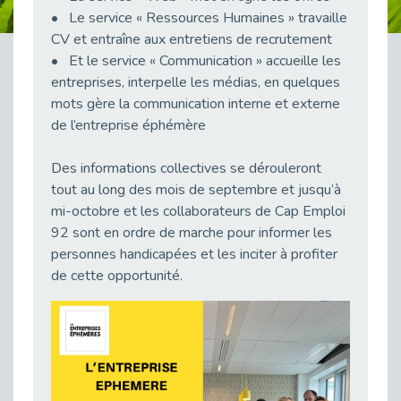
• Le service « Ressources Humaines » travaille
Publié le 23/04/2026
CV et entraîne aux entretiens de recrutement
Témoignage : "Le maintien en emploi est un investissement, pas une contrainte."
• Et le service « Communication » accueille les
Publié le 22/04/2026
entreprises, interpelle les médias, en quelques
L’équipe de Cap Emploi 92 s’agrandit : Bienvenue à Charmila, Khoudia et Fadila !
mots gère la communication interne et externe
Publié le 20/04/2026
de l’entreprise éphémère
[RETOUR SUR] Une session de recrutement inclusive réussie à Asnières !
Publié le 20/04/2026
Des informations collectives se dérouleront
tout au long des mois de septembre et jusqu’à
Emploi et Handicap : Une alliance de style entre Cap Emploi 92 et La Cravate Solidaire
mi-octobre et les collaborateurs de Cap Emploi
Publié le 20/04/2026
92 sont en ordre de marche pour informer les
Cap Emploi 92 s'engage pour la santé mentale : La formation PSSM au cœur de l'accompagnement
personnes handicapées et les inciter à profiter
Publié le 13/04/2026
de cette opportunité.
Recrutement et Handicap : Et si vous testiez avant de vous engager ?
Publié le 13/04/2026
Journée mondiale de la maladie de Parkinson : Mieux comprendre pour mieux accompagner
Publié le 11/04/2026
L’alternance pour tous : Cap Emploi 92 et Seine Ouest Entreprise et Emploi mobilisés à Boulogne-Billancourt