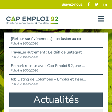
Suivez-nous
[Retour sur événement] L'inclusion au cœur de la Place de l'Emploi à La Défense !
Publié le 16/06/2026
Travailler autrement : Le défi de l'intégration des maladies chroniques en entreprise
Publié le 15/06/2026
Primark recrute avec Cap Emploi 92, une matinée couronnée de succès !
Publié le 10/06/2026
Job Dating de Colombes – Emploi et Insertion
Publié le 10/06/2026
Aborder l'entretien et la situation de handicap en toute confiance
Actualités
Publié le 09/06/2026
Retour sur l’atelier « Optimiser sa recherche d’emploi »
Publié le 02/06/2026