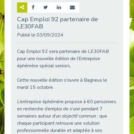
Retour sur la rencontre entre Cap Emploi 92 et Thales (Campus Meudon)
Publié le 02/06/2026
Cap Emploi 92 partenaire de
LE30FAB
Emploi & Handicap : Hachette Livre et Cap emploi 92 renforcent leur collaboration
Publié le 02/06/2026
Publié le 03/09/2024
Et si le handicap ne définissait plus la carrière ?
Publié le 30/05/2026
Cap Emploi 92 sera partenaire de LE30FAB
« Confiance en soi et acceptation du handicap » : un levier puissant vers l’emploi
pour une nouvelle édition de l’Entreprise
Publié le 22/05/2026
éphémère spécial seniors.
Handicap et emploi : une matinée pour briser les tabous
Cette nouvelle édition s'ouvre à Bagneux le
Publié le 21/05/2026
mardi 15 octobre.
L’alternance : un levier stratégique pour recruter et inclure durablement
Publié le 18/05/2026
L’entreprise éphémère propose à 60 personnes
Fibromyalgie : Quand la douleur invisible s’invite au bureau
en recherche d’emploi de s’unir pendant 7
Publié le 12/05/2026
semaines autour d’un objectif commun : que
CAP EMPLOI 92 : L’inclusion portée à son sommet, bien au-delà des quotas
chaque participant retrouve une solution
Publié le 12/05/2026
professionnelle durable et adaptée à ses