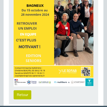
Publié le 11/04/2026
Transition Écologique : Les Cap Emploi 75,92 et 93 s’engagent pour un Numérique Responsable
Publié le 11/04/2026
Recrutement des seniors : Un levier de transformation pour les ETI franciliennes
Publié le 11/04/2026
"Dois-je préciser que je suis handicapé sur mon CV?"
Publié le 07/04/2026
Handicap psychique au travail : et si nous changions de regard - vidéo
Publié le 03/04/2026
Avril, mois de l’accompagnement dans l’emploi avec Cap emploi.
Publié le 01/04/2026
Handicap invisible au travail : se taire ou parler? - vidéo
Publié le 31/03/2026
Journée mondiale de sensibilisation à l’autisme
Publié le 31/03/2026
Retour
CDD de reconversion : un nouveau contrat pour sécuriser le changement de métier.
Publié le 30/03/2026