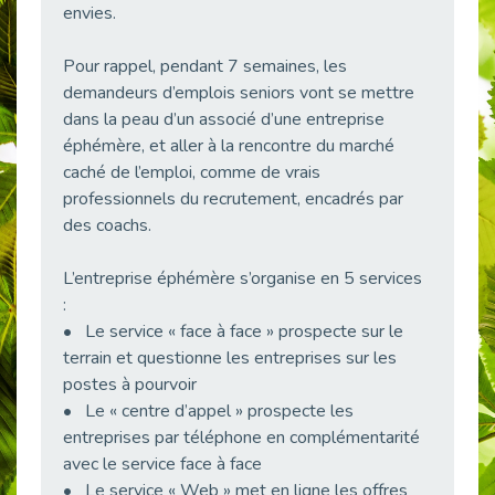
envies.
38 vidéos pour comprendre et agir durablement
Publié le 04/05/2026
Pour rappel, pendant 7 semaines, les
Le taux d’emploi direct dans la fonction publique dépasse 6 % en 2025
demandeurs d’emplois seniors vont se mettre
Publié le 04/05/2026
dans la peau d’un associé d’une entreprise
L'alternance : un tremplin vers l'emploi aussi pour les personnes en situation de handicap
éphémère, et aller à la rencontre du marché
Publié le 01/05/2026
caché de l’emploi, comme de vrais
Témoignage : Le parcours de Marc, 44 ans
professionnels du recrutement, encadrés par
Publié le 30/04/2026
des coachs.
L’Aménagement Raisonnable : Un Levier pour l’Équité
L’entreprise éphémère s’organise en 5 services
Publié le 29/04/2026
:
Optimiser son CV lorsqu’on est en situation de handicap
• Le service « face à face » prospecte sur le
Publié le 29/04/2026
terrain et questionne les entreprises sur les
28 avril : Agir ensemble pour une culture de prévention au travail
postes à pourvoir
Publié le 27/04/2026
• Le « centre d’appel » prospecte les
Mobilisation pour l’alternance et le handicap
entreprises par téléphone en complémentarité
Publié le 24/04/2026
avec le service face à face
• Le service « Web » met en ligne les offres
Handicap moteur et emploi : réussir ses recrutements vidéo