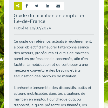
Retour sur la rencontre entre Cap Emploi 92 et Thales (Campus Meudon)
Publié le 02/06/2026
Guide du maintien en emploi en
Île-de-France
Emploi & Handicap : Hachette Livre et Cap emploi 92 renforcent leur collaboration
Publié le 02/06/2026
Publié le 10/07/2024
Et si le handicap ne définissait plus la carrière ?
Publié le 30/05/2026
Ce guide de référence, actualisé régulièrement,
« Confiance en soi et acceptation du handicap » : un levier puissant vers l’emploi
a pour objectif d’améliorer l’interconnaissance
Publié le 22/05/2026
des acteurs, procédures et outils de maintien
parmi les professionnels concernés, afin d’en
Handicap et emploi : une matinée pour briser les tabous
faciliter la mobilisation et de contribuer à une
Publié le 21/05/2026
meilleure couverture des besoins et à la
L’alternance : un levier stratégique pour recruter et inclure durablement
sécurisation des parcours de maintien.
Publié le 18/05/2026
Fibromyalgie : Quand la douleur invisible s’invite au bureau
Il présente l’ensemble des dispositifs, outils et
Publié le 12/05/2026
acteurs mobilisables dans les situations de
CAP EMPLOI 92 : L’inclusion portée à son sommet, bien au-delà des quotas
maintien en emploi. Pour chaque outil ou
Publié le 12/05/2026
dispositif, le guide présente les finalités, les