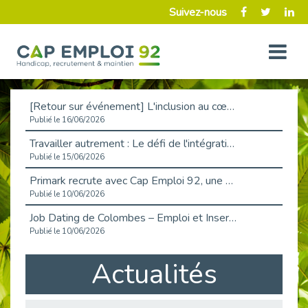
Suivez-nous
[Retour sur événement] L'inclusion au cœur de la Place de l'Emploi à La Défense !
Publié le 16/06/2026
Travailler autrement : Le défi de l'intégration des maladies chroniques en entreprise
Publié le 15/06/2026
Primark recrute avec Cap Emploi 92, une matinée couronnée de succès !
Publié le 10/06/2026
Job Dating de Colombes – Emploi et Insertion
Publié le 10/06/2026
Aborder l'entretien et la situation de handicap en toute confiance
Actualités
Publié le 09/06/2026
Retour sur l’atelier « Optimiser sa recherche d’emploi »
Publié le 02/06/2026