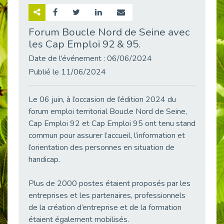
Retour sur la rencontre entre Cap Emploi 92 et Thales (Campus Meudon)
Publié le 02/06/2026
Forum Boucle Nord de Seine avec
les Cap Emploi 92 & 95.
Emploi & Handicap : Hachette Livre et Cap emploi 92 renforcent leur collaboration
Publié le 02/06/2026
Date de l'événement : 06/06/2024
Et si le handicap ne définissait plus la carrière ?
Publié le 11/06/2024
Publié le 30/05/2026
« Confiance en soi et acceptation du handicap » : un levier puissant vers l’emploi
Le 06 juin, à l’occasion de l’édition 2024 du
Publié le 22/05/2026
forum emploi territorial Boucle Nord de Seine,
Cap Emploi 92 et Cap Emploi 95 ont tenu stand
Handicap et emploi : une matinée pour briser les tabous
Publié le 21/05/2026
commun pour assurer l’accueil, l’information et
l’orientation des personnes en situation de
L’alternance : un levier stratégique pour recruter et inclure durablement
handicap.
Publié le 18/05/2026
Fibromyalgie : Quand la douleur invisible s’invite au bureau
Plus de 2000 postes étaient proposés par les
Publié le 12/05/2026
entreprises et les partenaires, professionnels
CAP EMPLOI 92 : L’inclusion portée à son sommet, bien au-delà des quotas
de la création d’entreprise et de la formation
Publié le 12/05/2026
étaient également mobilisés.