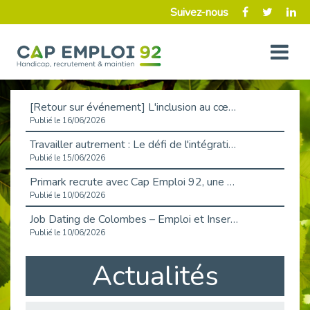
Suivez-nous
[Retour sur événement] L'inclusion au cœur de la Place de l'Emploi à La Défense !
Publié le 16/06/2026
Travailler autrement : Le défi de l'intégration des maladies chroniques en entreprise
Publié le 15/06/2026
Primark recrute avec Cap Emploi 92, une matinée couronnée de succès !
Publié le 10/06/2026
Job Dating de Colombes – Emploi et Insertion
Publié le 10/06/2026
Aborder l'entretien et la situation de handicap en toute confiance
Actualités
Publié le 09/06/2026
Retour sur l’atelier « Optimiser sa recherche d’emploi »
Publié le 02/06/2026