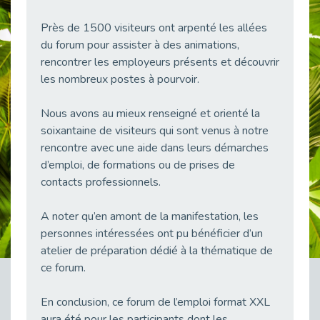
38 vidéos pour comprendre et agir durablement
Publié le 04/05/2026
Près de 1500 visiteurs ont arpenté les allées
du forum pour assister à des animations,
Le taux d’emploi direct dans la fonction publique dépasse 6 % en 2025
rencontrer les employeurs présents et découvrir
Publié le 04/05/2026
les nombreux postes à pourvoir.
L'alternance : un tremplin vers l'emploi aussi pour les personnes en situation de handicap
Publié le 01/05/2026
Nous avons au mieux renseigné et orienté la
Témoignage : Le parcours de Marc, 44 ans
soixantaine de visiteurs qui sont venus à notre
Publié le 30/04/2026
rencontre avec une aide dans leurs démarches
d’emploi, de formations ou de prises de
L’Aménagement Raisonnable : Un Levier pour l’Équité
Publié le 29/04/2026
contacts professionnels.
Optimiser son CV lorsqu’on est en situation de handicap
A noter qu’en amont de la manifestation, les
Publié le 29/04/2026
personnes intéressées ont pu bénéficier d’un
28 avril : Agir ensemble pour une culture de prévention au travail
atelier de préparation dédié à la thématique de
Publié le 27/04/2026
ce forum.
Mobilisation pour l’alternance et le handicap
Publié le 24/04/2026
En conclusion, ce forum de l’emploi format XXL
aura été pour les participants dont les
Handicap moteur et emploi : réussir ses recrutements vidéo