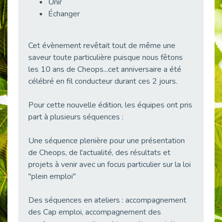
Unir
38 vidéos pour comprendre et agir durablement
Échanger
Publié le 04/05/2026
Le taux d’emploi direct dans la fonction publique dépasse 6 % en 2025
Publié le 04/05/2026
Cet évènement revêtait tout de même une
saveur toute particulière puisque nous fêtons
L'alternance : un tremplin vers l'emploi aussi pour les personnes en situation de handicap
les 10 ans de Cheops...cet anniversaire a été
Publié le 01/05/2026
célébré en fil conducteur durant ces 2 jours.
Témoignage : Le parcours de Marc, 44 ans
Publié le 30/04/2026
Pour cette nouvelle édition, les équipes ont pris
L’Aménagement Raisonnable : Un Levier pour l’Équité
part à plusieurs séquences :
Publié le 29/04/2026
Une séquence plenière pour une présentation
Optimiser son CV lorsqu’on est en situation de handicap
Publié le 29/04/2026
de Cheops, de l'actualité, des résultats et
projets à venir avec un focus particulier sur la loi
28 avril : Agir ensemble pour une culture de prévention au travail
"plein emploi"
Publié le 27/04/2026
Mobilisation pour l’alternance et le handicap
Des séquences en ateliers : accompagnement
Publié le 24/04/2026
des Cap emploi, accompagnement des
Handicap moteur et emploi : réussir ses recrutements vidéo