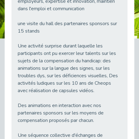
employeurs, expertise et innovation, maintien
Publié le 23/04/2026
dans l'emploi et communication
Témoignage : "Le maintien en emploi est un investissement, pas une contrainte."
Publié le 22/04/2026
une visite du hall des partenaires sponsors sur
15 stands
L’équipe de Cap Emploi 92 s’agrandit : Bienvenue à Charmila, Khoudia et Fadila !
Publié le 20/04/2026
Une activité surprise durant laquelle les
[RETOUR SUR] Une session de recrutement inclusive réussie à Asnières !
participants ont pu exercer leur talents sur les
Publié le 20/04/2026
sujets de la compensation du handicap: des
Emploi et Handicap : Une alliance de style entre Cap Emploi 92 et La Cravate Solidaire
animations sur la langue des signes, sur les
Publié le 20/04/2026
troubles dys, sur les déficiences visuelles, Des
activités ludiques sur les 10 ans de Cheops
Cap Emploi 92 s'engage pour la santé mentale : La formation PSSM au cœur de l'accompagnement
Publié le 13/04/2026
avec réalisation de capsules vidéos.
Recrutement et Handicap : Et si vous testiez avant de vous engager ?
Des animations en interaction avec nos
Publié le 13/04/2026
partenaires sponsors sur les moyens de
Journée mondiale de la maladie de Parkinson : Mieux comprendre pour mieux accompagner
compensation proposés par chacun.
Publié le 11/04/2026
L’alternance pour tous : Cap Emploi 92 et Seine Ouest Entreprise et Emploi mobilisés à Boulogne-Billancourt
Une séquence collective d'échanges de