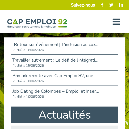
Suivez-nous
[Retour sur événement] L'inclusion au cœur de la Place de l'Emploi à La Défense !
Publié le 16/06/2026
Travailler autrement : Le défi de l'intégration des maladies chroniques en entreprise
Publié le 15/06/2026
Primark recrute avec Cap Emploi 92, une matinée couronnée de succès !
Publié le 10/06/2026
Job Dating de Colombes – Emploi et Insertion
Publié le 10/06/2026
Aborder l'entretien et la situation de handicap en toute confiance
Actualités
Publié le 09/06/2026
Retour sur l’atelier « Optimiser sa recherche d’emploi »
Publié le 02/06/2026