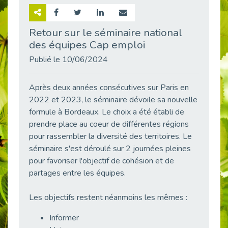
Retour sur la rencontre entre Cap Emploi 92 et Thales (Campus Meudon)
Publié le 02/06/2026
Retour sur le séminaire national
des équipes Cap emploi
Emploi & Handicap : Hachette Livre et Cap emploi 92 renforcent leur collaboration
Publié le 02/06/2026
Publié le 10/06/2024
Et si le handicap ne définissait plus la carrière ?
Publié le 30/05/2026
Après deux années consécutives sur Paris en
« Confiance en soi et acceptation du handicap » : un levier puissant vers l’emploi
2022 et 2023, le séminaire dévoile sa nouvelle
Publié le 22/05/2026
formule à Bordeaux. Le choix a été établi de
prendre place au coeur de différentes régions
Handicap et emploi : une matinée pour briser les tabous
pour rassembler la diversité des territoires. Le
Publié le 21/05/2026
séminaire s'est déroulé sur 2 journées pleines
L’alternance : un levier stratégique pour recruter et inclure durablement
pour favoriser l'objectif de cohésion et de
Publié le 18/05/2026
partages entre les équipes.
Fibromyalgie : Quand la douleur invisible s’invite au bureau
Publié le 12/05/2026
Les objectifs restent néanmoins les mêmes :
CAP EMPLOI 92 : L’inclusion portée à son sommet, bien au-delà des quotas
Informer
Publié le 12/05/2026