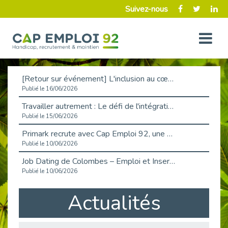
Suivez-nous
[Retour sur événement] L'inclusion au cœur de la Place de l'Emploi à La Défense !
Publié le 16/06/2026
Travailler autrement : Le défi de l'intégration des maladies chroniques en entreprise
Publié le 15/06/2026
Primark recrute avec Cap Emploi 92, une matinée couronnée de succès !
Publié le 10/06/2026
Job Dating de Colombes – Emploi et Insertion
Publié le 10/06/2026
Aborder l'entretien et la situation de handicap en toute confiance
Actualités
Publié le 09/06/2026
Retour sur l’atelier « Optimiser sa recherche d’emploi »
Publié le 02/06/2026