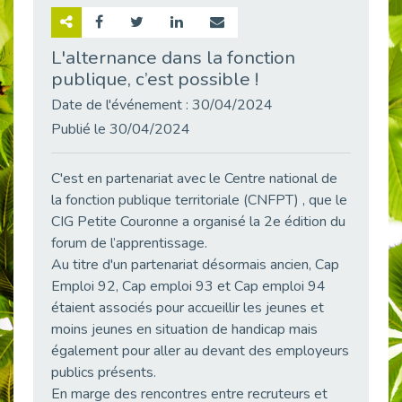
Retour sur la rencontre entre Cap Emploi 92 et Thales (Campus Meudon)
Publié le 02/06/2026
L'alternance dans la fonction
publique, c’est possible !
Emploi & Handicap : Hachette Livre et Cap emploi 92 renforcent leur collaboration
Publié le 02/06/2026
Date de l'événement : 30/04/2024
Et si le handicap ne définissait plus la carrière ?
Publié le 30/04/2024
Publié le 30/05/2026
« Confiance en soi et acceptation du handicap » : un levier puissant vers l’emploi
C'est en partenariat avec le Centre national de
Publié le 22/05/2026
la fonction publique territoriale (CNFPT) , que le
CIG Petite Couronne a organisé la 2e édition du
Handicap et emploi : une matinée pour briser les tabous
Publié le 21/05/2026
forum de l’apprentissage.
Au titre d'un partenariat désormais ancien, Cap
L’alternance : un levier stratégique pour recruter et inclure durablement
Emploi 92, Cap emploi 93 et Cap emploi 94
Publié le 18/05/2026
étaient associés pour accueillir les jeunes et
Fibromyalgie : Quand la douleur invisible s’invite au bureau
moins jeunes en situation de handicap mais
Publié le 12/05/2026
également pour aller au devant des employeurs
CAP EMPLOI 92 : L’inclusion portée à son sommet, bien au-delà des quotas
publics présents.
Publié le 12/05/2026
En marge des rencontres entre recruteurs et