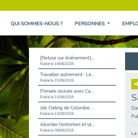
QUI SOMMES-NOUS ?
PERSONNES
EMPL
[Retour sur événement] L'inclusion au cœur de la Place de l'Emploi à La Défense !
Publié le 16/06/2026
Travailler autrement : Le défi de l'intégration des maladies chroniques en entreprise
Publié le 15/06/2026
Primark recrute avec Cap Emploi 92, une matinée couronnée de succès !
S
Publié le 10/06/2026
Job Dating de Colombes – Emploi et Insertion
Da
Publié le 10/06/2026
Pu
Aborder l'entretien et la situation de handicap en toute confiance
Publié le 09/06/2026
La 