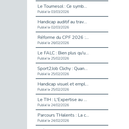
Le Tournesol : Ce symbole discret qui change la vie des personnes en situation de handicap invisible
Publié le 03/03/2026
Handicap auditif au travail : rendre l’invisible accessible
Publié le 02/03/2026
Réforme du CPF 2026 : Ce qui change ce printemps pour vos droits à la formation
Publié le 26/02/2026
Le FALC : Bien plus qu'une écriture, un levier d'inclusion
Publié le 25/02/2026
Sport2Job Clichy : Quand le terrain devient le plus beau des bureaux
Publié le 25/02/2026
Handicap visuel et emploi : lever les obstacles pour révéler les - vidéo
Publié le 25/02/2026
Le TIH : L'Expertise au Service de l'Inclusion
Publié le 24/02/2026
Parcours THalents : La complémentarité au service de l'Emploi.
Publié le 24/02/2026