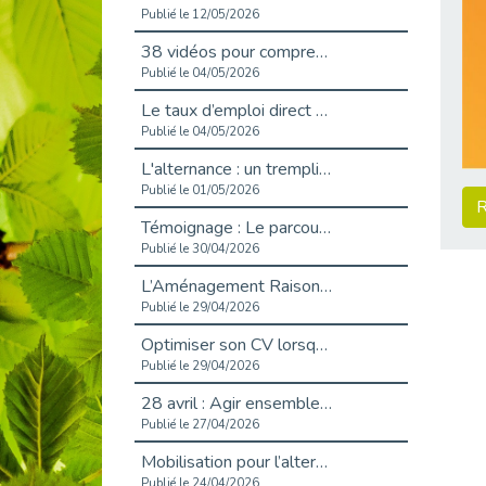
Publié le 12/05/2026
38 vidéos pour comprendre et agir durablement
Publié le 04/05/2026
Le taux d’emploi direct dans la fonction publique dépasse 6 % en 2025
Publié le 04/05/2026
L'alternance : un tremplin vers l'emploi aussi pour les personnes en situation de handicap
Publié le 01/05/2026
R
Témoignage : Le parcours de Marc, 44 ans
Publié le 30/04/2026
L’Aménagement Raisonnable : Un Levier pour l’Équité
Publié le 29/04/2026
Optimiser son CV lorsqu’on est en situation de handicap
Publié le 29/04/2026
28 avril : Agir ensemble pour une culture de prévention au travail
Publié le 27/04/2026
Mobilisation pour l’alternance et le handicap
Publié le 24/04/2026