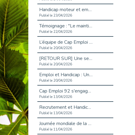
Handicap moteur et emploi : réussir ses recrutements vidéo
Publié le 23/04/2026
Témoignage : "Le maintien en emploi est un investissement, pas une contrainte."
Publié le 22/04/2026
L’équipe de Cap Emploi 92 s’agrandit : Bienvenue à Charmila, Khoudia et Fadila !
Publié le 20/04/2026
[RETOUR SUR] Une session de recrutement inclusive réussie à Asnières !
Publié le 20/04/2026
Emploi et Handicap : Une alliance de style entre Cap Emploi 92 et La Cravate Solidaire
Publié le 20/04/2026
Cap Emploi 92 s'engage pour la santé mentale : La formation PSSM au cœur de l'accompagnement
Publié le 13/04/2026
Recrutement et Handicap : Et si vous testiez avant de vous engager ?
Publié le 13/04/2026
Journée mondiale de la maladie de Parkinson : Mieux comprendre pour mieux accompagner
Publié le 11/04/2026