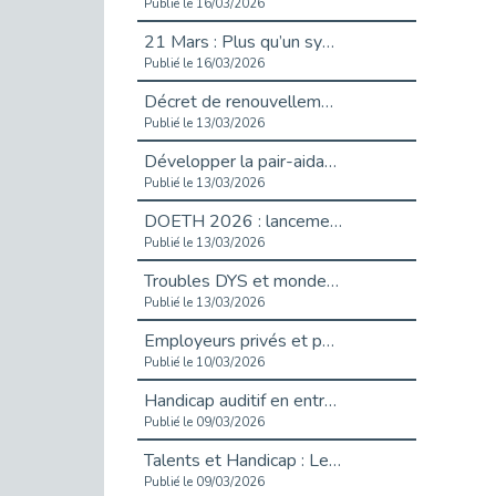
Publié le 16/03/2026
21 Mars : Plus qu’un symbole, un engagement pour l’inclusion
Publié le 16/03/2026
Décret de renouvellement de l'aide aux employeurs d'apprentis
Publié le 13/03/2026
Développer la pair-aidance en santé mentale : guide pour les employeurs
Publié le 13/03/2026
DOETH 2026 : lancement de la campagne pour les employeurs publics
Publié le 13/03/2026
Troubles DYS et monde du travail : mieux comprendre pour mieux accompagner _ vidéo
Publié le 13/03/2026
Employeurs privés et publics : vigilance face aux démarchages liés à l’OETH en 2026
Publié le 10/03/2026
Handicap auditif en entreprise, aménagements pour sécuriser la communication - vidéo
Publié le 09/03/2026
Talents et Handicap : Le Top 10 des métiers plébiscités dans les Hauts-de-Seine
Publié le 09/03/2026