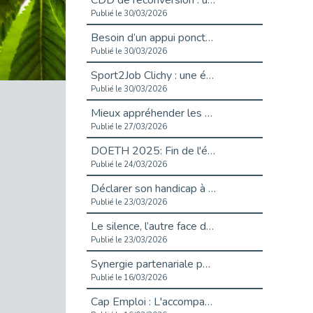
CDD de reconversion : un nouveau contrat pour sécuriser le changement de métier.
Publié le 30/03/2026
Besoin d’un appui ponctuel expertise handicap ?
Publié le 30/03/2026
Sport2Job Clichy : une édition altoséquanaise avec Cap Emploi 92.
Publié le 30/03/2026
Mieux appréhender les enjeux du handicap singulier en entreprise - vidéo
Publié le 27/03/2026
DOETH 2025: Fin de l'écrêtement
Publié le 24/03/2026
Déclarer son handicap à son employeur : un levier professionnel ?
Publié le 23/03/2026
Le silence, l’autre face du recrutement : un appel au respect des candidats.
Publié le 23/03/2026
Synergie partenariale pour l'Inclusion Professionnelle chez Orange
Publié le 16/03/2026
Cap Emploi : L'accompagnement EXH c’est quoi ?