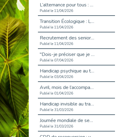
L’alternance pour tous : Cap Emploi 92 et Seine Ouest Entreprise et Emploi mobilisés à Boulogne-Billancourt
Publié le 11/04/2026
Transition Écologique : Les Cap Emploi 75,92 et 93 s’engagent pour un Numérique Responsable
Publié le 11/04/2026
Recrutement des seniors : Un levier de transformation pour les ETI franciliennes
Publié le 11/04/2026
"Dois-je préciser que je suis handicapé sur mon CV?"
Publié le 07/04/2026
Handicap psychique au travail : et si nous changions de regard - vidéo
Publié le 03/04/2026
Avril, mois de l’accompagnement dans l’emploi avec Cap emploi.
Publié le 01/04/2026
Handicap invisible au travail : se taire ou parler? - vidéo
Publié le 31/03/2026
Journée mondiale de sensibilisation à l’autisme
Publié le 31/03/2026