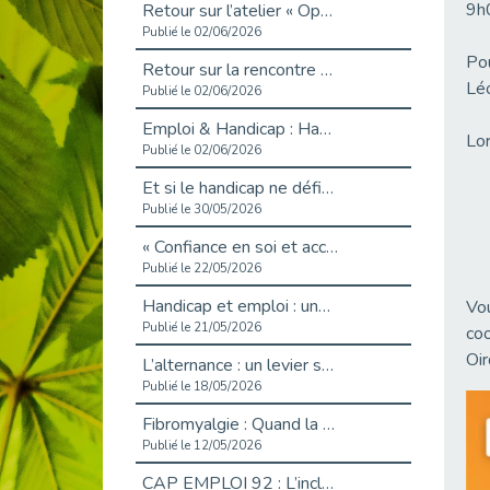
9h
Retour sur l’atelier « Optimiser sa recherche d’emploi »
Publié le 02/06/2026
Pou
Retour sur la rencontre entre Cap Emploi 92 et Thales (Campus Meudon)
Léo
Publié le 02/06/2026
Emploi & Handicap : Hachette Livre et Cap emploi 92 renforcent leur collaboration
Lor
Publié le 02/06/2026
Et si le handicap ne définissait plus la carrière ?
Publié le 30/05/2026
« Confiance en soi et acceptation du handicap » : un levier puissant vers l’emploi
Publié le 22/05/2026
Handicap et emploi : une matinée pour briser les tabous
Vou
Publié le 21/05/2026
coo
Oir
L’alternance : un levier stratégique pour recruter et inclure durablement
Publié le 18/05/2026
Fibromyalgie : Quand la douleur invisible s’invite au bureau
Publié le 12/05/2026
CAP EMPLOI 92 : L’inclusion portée à son sommet, bien au-delà des quotas