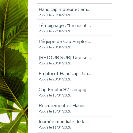
Handicap moteur et emploi : réussir ses recrutements vidéo
Publié le 23/04/2026
Témoignage : "Le maintien en emploi est un investissement, pas une contrainte."
Publié le 22/04/2026
L’équipe de Cap Emploi 92 s’agrandit : Bienvenue à Charmila, Khoudia et Fadila !
Publié le 20/04/2026
[RETOUR SUR] Une session de recrutement inclusive réussie à Asnières !
Publié le 20/04/2026
Emploi et Handicap : Une alliance de style entre Cap Emploi 92 et La Cravate Solidaire
Publié le 20/04/2026
Cap Emploi 92 s'engage pour la santé mentale : La formation PSSM au cœur de l'accompagnement
Publié le 13/04/2026
Recrutement et Handicap : Et si vous testiez avant de vous engager ?
Publié le 13/04/2026
Journée mondiale de la maladie de Parkinson : Mieux comprendre pour mieux accompagner
Publié le 11/04/2026