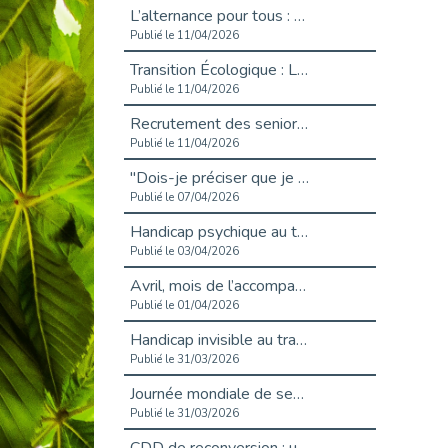
L’alternance pour tous : Cap Emploi 92 et Seine Ouest Entreprise et Emploi mobilisés à Boulogne-Billancourt
Publié le 11/04/2026
Transition Écologique : Les Cap Emploi 75,92 et 93 s’engagent pour un Numérique Responsable
Publié le 11/04/2026
Recrutement des seniors : Un levier de transformation pour les ETI franciliennes
Publié le 11/04/2026
"Dois-je préciser que je suis handicapé sur mon CV?"
Publié le 07/04/2026
Handicap psychique au travail : et si nous changions de regard - vidéo
Publié le 03/04/2026
Avril, mois de l’accompagnement dans l’emploi avec Cap emploi.
Publié le 01/04/2026
Handicap invisible au travail : se taire ou parler? - vidéo
Publié le 31/03/2026
Journée mondiale de sensibilisation à l’autisme
Publié le 31/03/2026