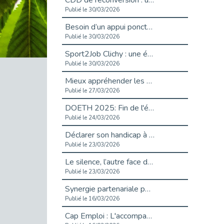
CDD de reconversion : un nouveau contrat pour sécuriser le changement de métier.
Publié le 30/03/2026
Besoin d’un appui ponctuel expertise handicap ?
Publié le 30/03/2026
Sport2Job Clichy : une édition altoséquanaise avec Cap Emploi 92.
Publié le 30/03/2026
Mieux appréhender les enjeux du handicap singulier en entreprise - vidéo
Publié le 27/03/2026
DOETH 2025: Fin de l'écrêtement
Publié le 24/03/2026
Déclarer son handicap à son employeur : un levier professionnel ?
Publié le 23/03/2026
Le silence, l’autre face du recrutement : un appel au respect des candidats.
Publié le 23/03/2026
Synergie partenariale pour l'Inclusion Professionnelle chez Orange
Publié le 16/03/2026
Cap Emploi : L'accompagnement EXH c’est quoi ?