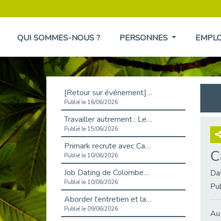
QUI SOMMES-NOUS ?
PERSONNES
EMPL
[Retour sur événement] L'inclusion au cœur de la Place de l'Emploi à La Défense !
Publié le 16/06/2026
Travailler autrement : Le défi de l'intégration des maladies chroniques en entreprise
Publié le 15/06/2026
Primark recrute avec Cap Emploi 92, une matinée couronnée de succès !
C
Publié le 10/06/2026
Job Dating de Colombes – Emploi et Insertion
Da
Publié le 10/06/2026
Pu
Aborder l'entretien et la situation de handicap en toute confiance
Publié le 09/06/2026
Au 