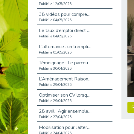
Publié le 12/05/2026
38 vidéos pour comprendre et agir durablement
Publié le 04/05/2026
Le taux d’emploi direct dans la fonction publique dépasse 6 % en 2025
Publié le 04/05/2026
L'alternance : un tremplin vers l'emploi aussi pour les personnes en situation de handicap
Publié le 01/05/2026
Témoignage : Le parcours de Marc, 44 ans
Publié le 30/04/2026
L’Aménagement Raisonnable : Un Levier pour l’Équité
Publié le 29/04/2026
Optimiser son CV lorsqu’on est en situation de handicap
Publié le 29/04/2026
R
28 avril : Agir ensemble pour une culture de prévention au travail
Publié le 27/04/2026
Mobilisation pour l’alternance et le handicap
Publié le 24/04/2026