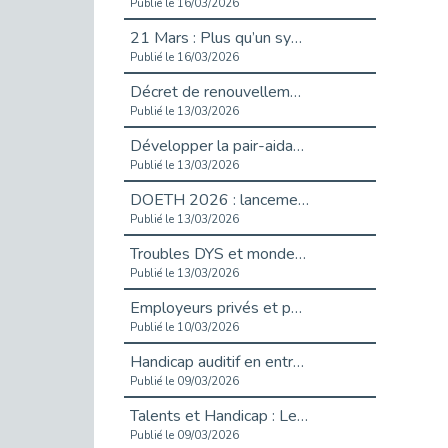
Publié le 16/03/2026
21 Mars : Plus qu’un symbole, un engagement pour l’inclusion
Publié le 16/03/2026
Décret de renouvellement de l'aide aux employeurs d'apprentis
Publié le 13/03/2026
Développer la pair-aidance en santé mentale : guide pour les employeurs
Publié le 13/03/2026
DOETH 2026 : lancement de la campagne pour les employeurs publics
Publié le 13/03/2026
Troubles DYS et monde du travail : mieux comprendre pour mieux accompagner _ vidéo
Publié le 13/03/2026
Employeurs privés et publics : vigilance face aux démarchages liés à l’OETH en 2026
Publié le 10/03/2026
Handicap auditif en entreprise, aménagements pour sécuriser la communication - vidéo
Publié le 09/03/2026
Talents et Handicap : Le Top 10 des métiers plébiscités dans les Hauts-de-Seine
Publié le 09/03/2026