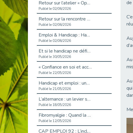
de 
Retour sur l’atelier « Optimiser sa recherche d’emploi »
Publié le 02/06/2026
C’e
Retour sur la rencontre entre Cap Emploi 92 et Thales (Campus Meudon)
réu
Publié le 02/06/2026
Emploi & Handicap : Hachette Livre et Cap emploi 92 renforcent leur collaboration
Auj
Publié le 02/06/2026
d’a
Et si le handicap ne définissait plus la carrière ?
Publié le 30/05/2026
Au 
mis
« Confiance en soi et acceptation du handicap » : un levier puissant vers l’emploi
Publié le 22/05/2026
Au 
Handicap et emploi : une matinée pour briser les tabous
qui
Publié le 21/05/2026
dan
L’alternance : un levier stratégique pour recruter et inclure durablement
Publié le 18/05/2026
Mer
Fibromyalgie : Quand la douleur invisible s’invite au bureau
Publié le 12/05/2026
CAP EMPLOI 92 : L’inclusion portée à son sommet, bien au-delà des quotas