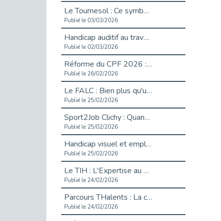
Le Tournesol : Ce symbole discret qui change la vie des personnes en situation de handicap invisible
Publié le 03/03/2026
Handicap auditif au travail : rendre l’invisible accessible
Publié le 02/03/2026
Réforme du CPF 2026 : Ce qui change ce printemps pour vos droits à la formation
Publié le 26/02/2026
Le FALC : Bien plus qu'une écriture, un levier d'inclusion
Publié le 25/02/2026
Sport2Job Clichy : Quand le terrain devient le plus beau des bureaux
Publié le 25/02/2026
Handicap visuel et emploi : lever les obstacles pour révéler les - vidéo
Publié le 25/02/2026
Le TIH : L'Expertise au Service de l'Inclusion
Publié le 24/02/2026
Parcours THalents : La complémentarité au service de l'Emploi.
Publié le 24/02/2026