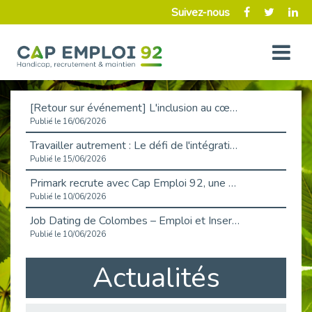
Suivez-nous
[Retour sur événement] L'inclusion au cœur de la Place de l'Emploi à La Défense !
Publié le 16/06/2026
Travailler autrement : Le défi de l'intégration des maladies chroniques en entreprise
Publié le 15/06/2026
Primark recrute avec Cap Emploi 92, une matinée couronnée de succès !
Publié le 10/06/2026
Job Dating de Colombes – Emploi et Insertion
Publié le 10/06/2026
Aborder l'entretien et la situation de handicap en toute confiance
Actualités
Publié le 09/06/2026
Retour sur l’atelier « Optimiser sa recherche d’emploi »
Publié le 02/06/2026