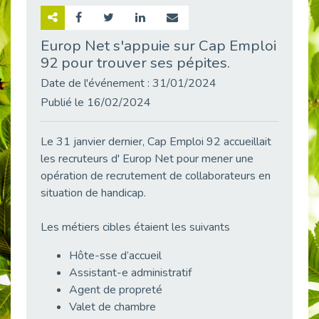
Retour sur la rencontre entre Cap Emploi 92 et Thales (Campus Meudon)
Publié le 02/06/2026
Europ Net s'appuie sur Cap Emploi
92 pour trouver ses pépites.
Emploi & Handicap : Hachette Livre et Cap emploi 92 renforcent leur collaboration
Publié le 02/06/2026
Date de l'événement : 31/01/2024
Et si le handicap ne définissait plus la carrière ?
Publié le 16/02/2024
Publié le 30/05/2026
« Confiance en soi et acceptation du handicap » : un levier puissant vers l’emploi
Le 31 janvier dernier, Cap Emploi 92 accueillait
Publié le 22/05/2026
les recruteurs d' Europ Net pour mener une
opération de recrutement de collaborateurs en
Handicap et emploi : une matinée pour briser les tabous
Publié le 21/05/2026
situation de handicap.
L’alternance : un levier stratégique pour recruter et inclure durablement
Les métiers cibles étaient les suivants
Publié le 18/05/2026
Fibromyalgie : Quand la douleur invisible s’invite au bureau
Hôte-sse d’accueil
Publié le 12/05/2026
Assistant-e administratif
Agent de propreté
CAP EMPLOI 92 : L’inclusion portée à son sommet, bien au-delà des quotas
Valet de chambre
Publié le 12/05/2026