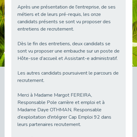
38 vidéos pour comprendre et agir durablement
Après une présentation de l'entreprise, de ses
Publié le 04/05/2026
métiers et de leurs pré-requis, les onze
Le taux d’emploi direct dans la fonction publique dépasse 6 % en 2025
candidats présents se sont vu proposer des
Publié le 04/05/2026
entretiens de recrutement.
L'alternance : un tremplin vers l'emploi aussi pour les personnes en situation de handicap
Dès le fin des entretiens, deux candidats se
Publié le 01/05/2026
sont vu proposer une embauche sur un poste de
Témoignage : Le parcours de Marc, 44 ans
Hôte-sse d’accueil et Assistant-e administratif.
Publié le 30/04/2026
L’Aménagement Raisonnable : Un Levier pour l’Équité
Les autres candidats poursuivent le parcours de
Publié le 29/04/2026
recrutement.
Optimiser son CV lorsqu’on est en situation de handicap
Publié le 29/04/2026
Merci à Madame Margot FEREIRA,
Responsable Pole carrière et emploi et à
28 avril : Agir ensemble pour une culture de prévention au travail
Madame Daye OTHMAN, Responsable
Publié le 27/04/2026
d’exploitation d'intégrer Cap Emploi 92 dans
Mobilisation pour l’alternance et le handicap
leurs partenaires recrutement.
Publié le 24/04/2026
Handicap moteur et emploi : réussir ses recrutements vidéo