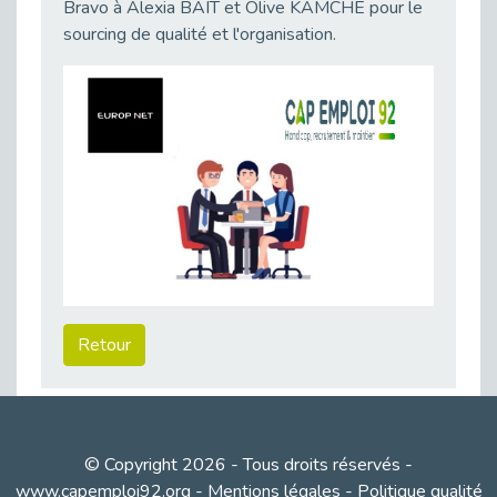
Bravo à Alexia BAIT et Olive KAMCHE pour le
Publié le 23/04/2026
sourcing de qualité et l'organisation.
Témoignage : "Le maintien en emploi est un investissement, pas une contrainte."
Publié le 22/04/2026
L’équipe de Cap Emploi 92 s’agrandit : Bienvenue à Charmila, Khoudia et Fadila !
Publié le 20/04/2026
[RETOUR SUR] Une session de recrutement inclusive réussie à Asnières !
Publié le 20/04/2026
Emploi et Handicap : Une alliance de style entre Cap Emploi 92 et La Cravate Solidaire
Publié le 20/04/2026
Cap Emploi 92 s'engage pour la santé mentale : La formation PSSM au cœur de l'accompagnement
Publié le 13/04/2026
Retour
Recrutement et Handicap : Et si vous testiez avant de vous engager ?
Publié le 13/04/2026
Journée mondiale de la maladie de Parkinson : Mieux comprendre pour mieux accompagner
Publié le 11/04/2026
© Copyright 2026 - Tous droits réservés -
L’alternance pour tous : Cap Emploi 92 et Seine Ouest Entreprise et Emploi mobilisés à Boulogne-Billancourt
www.capemploi92.org
-
Mentions légales
-
Politique qualité