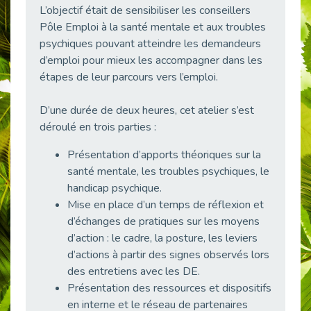
L’objectif était de sensibiliser les conseillers
38 vidéos pour comprendre et agir durablement
Publié le 04/05/2026
Pôle Emploi à la santé mentale et aux troubles
psychiques pouvant atteindre les demandeurs
Le taux d’emploi direct dans la fonction publique dépasse 6 % en 2025
d’emploi pour mieux les accompagner dans les
Publié le 04/05/2026
étapes de leur parcours vers l’emploi.
L'alternance : un tremplin vers l'emploi aussi pour les personnes en situation de handicap
Publié le 01/05/2026
D’une durée de deux heures, cet atelier s’est
Témoignage : Le parcours de Marc, 44 ans
déroulé en trois parties :
Publié le 30/04/2026
Présentation d’apports théoriques sur la
L’Aménagement Raisonnable : Un Levier pour l’Équité
santé mentale, les troubles psychiques, le
Publié le 29/04/2026
handicap psychique.
Optimiser son CV lorsqu’on est en situation de handicap
Mise en place d’un temps de réflexion et
Publié le 29/04/2026
d’échanges de pratiques sur les moyens
28 avril : Agir ensemble pour une culture de prévention au travail
d’action : le cadre, la posture, les leviers
Publié le 27/04/2026
d’actions à partir des signes observés lors
des entretiens avec les DE.
Mobilisation pour l’alternance et le handicap
Présentation des ressources et dispositifs
Publié le 24/04/2026
en interne et le réseau de partenaires
Handicap moteur et emploi : réussir ses recrutements vidéo