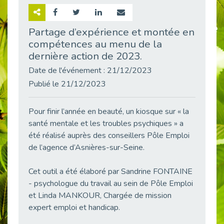
Retour sur la rencontre entre Cap Emploi 92 et Thales (Campus Meudon)
Publié le 02/06/2026
Partage d’expérience et montée en
compétences au menu de la
Emploi & Handicap : Hachette Livre et Cap emploi 92 renforcent leur collaboration
Publié le 02/06/2026
dernière action de 2023.
Et si le handicap ne définissait plus la carrière ?
Date de l'événement : 21/12/2023
Publié le 30/05/2026
Publié le 21/12/2023
« Confiance en soi et acceptation du handicap » : un levier puissant vers l’emploi
Publié le 22/05/2026
Pour finir l’année en beauté, un kiosque sur « la
santé mentale et les troubles psychiques » a
Handicap et emploi : une matinée pour briser les tabous
Publié le 21/05/2026
été réalisé auprès des conseillers Pôle Emploi
de l’agence d’Asnières-sur-Seine.
L’alternance : un levier stratégique pour recruter et inclure durablement
Publié le 18/05/2026
Cet outil a été élaboré par Sandrine FONTAINE
Fibromyalgie : Quand la douleur invisible s’invite au bureau
- psychologue du travail au sein de Pôle Emploi
Publié le 12/05/2026
et Linda MANKOUR, Chargée de mission
CAP EMPLOI 92 : L’inclusion portée à son sommet, bien au-delà des quotas
expert emploi et handicap.
Publié le 12/05/2026