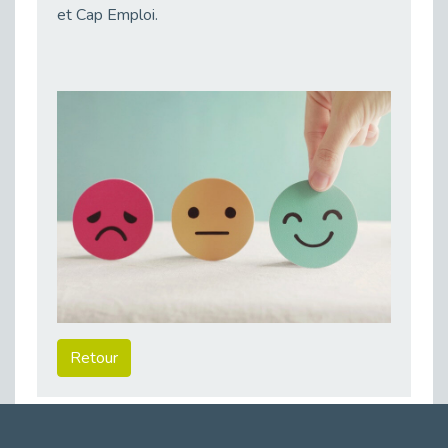
Publié le 11/04/2026
et Cap Emploi.
Transition Écologique : Les Cap Emploi 75,92 et 93 s’engagent pour un Numérique Responsable
Publié le 11/04/2026
Recrutement des seniors : Un levier de transformation pour les ETI franciliennes
Publié le 11/04/2026
"Dois-je préciser que je suis handicapé sur mon CV?"
Publié le 07/04/2026
Handicap psychique au travail : et si nous changions de regard - vidéo
Publié le 03/04/2026
Avril, mois de l’accompagnement dans l’emploi avec Cap emploi.
Publié le 01/04/2026
Handicap invisible au travail : se taire ou parler? - vidéo
Publié le 31/03/2026
Retour
Journée mondiale de sensibilisation à l’autisme
Publié le 31/03/2026
CDD de reconversion : un nouveau contrat pour sécuriser le changement de métier.
Publié le 30/03/2026