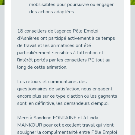
mobilisables pour poursuivre ou engager
Publié le 23/04/2026
des actions adaptées
Témoignage : "Le maintien en emploi est un investissement, pas une contrainte."
Publié le 22/04/2026
18 conseillers de l’agence Pôle Emploi
L’équipe de Cap Emploi 92 s’agrandit : Bienvenue à Charmila, Khoudia et Fadila !
d’Asnières ont participé activement à ce temps
Publié le 20/04/2026
de travail et les animatrices ont été
[RETOUR SUR] Une session de recrutement inclusive réussie à Asnières !
particulièrement sensibles à l’attention et
Publié le 20/04/2026
l’intérêt portés par les conseillers PE tout au
Emploi et Handicap : Une alliance de style entre Cap Emploi 92 et La Cravate Solidaire
long de cette animation.
Publié le 20/04/2026
Cap Emploi 92 s'engage pour la santé mentale : La formation PSSM au cœur de l'accompagnement
Les retours et commentaires des
Publié le 13/04/2026
questionnaires de satisfaction, nous engagent
encore plus sur ce type d’action où les gagnants
Recrutement et Handicap : Et si vous testiez avant de vous engager ?
sont, en définitive, les demandeurs d’emploi.
Publié le 13/04/2026
Journée mondiale de la maladie de Parkinson : Mieux comprendre pour mieux accompagner
Merci à Sandrine FONTAINE et à Linda
Publié le 11/04/2026
MANKOUR pour cet excellent travail qui vient
L’alternance pour tous : Cap Emploi 92 et Seine Ouest Entreprise et Emploi mobilisés à Boulogne-Billancourt
souligner la complémentarité entre Pôle Emploi