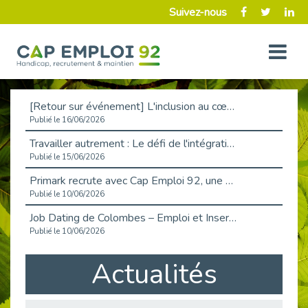
Suivez-nous
[Retour sur événement] L'inclusion au cœur de la Place de l'Emploi à La Défense !
Publié le 16/06/2026
Travailler autrement : Le défi de l'intégration des maladies chroniques en entreprise
Publié le 15/06/2026
Primark recrute avec Cap Emploi 92, une matinée couronnée de succès !
Publié le 10/06/2026
Job Dating de Colombes – Emploi et Insertion
Publié le 10/06/2026
Aborder l'entretien et la situation de handicap en toute confiance
Actualités
Publié le 09/06/2026
Retour sur l’atelier « Optimiser sa recherche d’emploi »
Publié le 02/06/2026