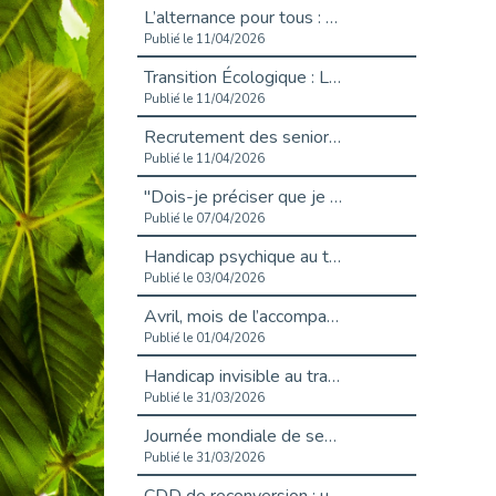
L’alternance pour tous : Cap Emploi 92 et Seine Ouest Entreprise et Emploi mobilisés à Boulogne-Billancourt
Publié le 11/04/2026
Transition Écologique : Les Cap Emploi 75,92 et 93 s’engagent pour un Numérique Responsable
Publié le 11/04/2026
Recrutement des seniors : Un levier de transformation pour les ETI franciliennes
Publié le 11/04/2026
"Dois-je préciser que je suis handicapé sur mon CV?"
Publié le 07/04/2026
Handicap psychique au travail : et si nous changions de regard - vidéo
Publié le 03/04/2026
Avril, mois de l’accompagnement dans l’emploi avec Cap emploi.
Publié le 01/04/2026
Handicap invisible au travail : se taire ou parler? - vidéo
Publié le 31/03/2026
Journée mondiale de sensibilisation à l’autisme
Publié le 31/03/2026