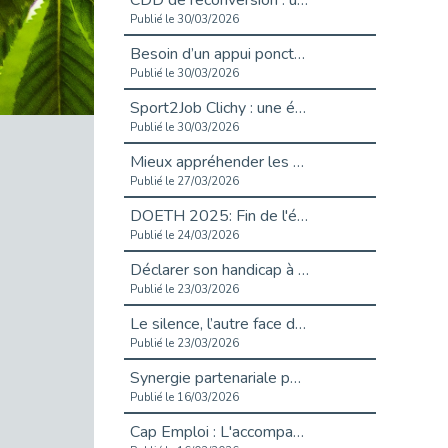
CDD de reconversion : un nouveau contrat pour sécuriser le changement de métier.
Publié le 30/03/2026
Besoin d’un appui ponctuel expertise handicap ?
Publié le 30/03/2026
Sport2Job Clichy : une édition altoséquanaise avec Cap Emploi 92.
Publié le 30/03/2026
Mieux appréhender les enjeux du handicap singulier en entreprise - vidéo
Publié le 27/03/2026
DOETH 2025: Fin de l'écrêtement
Publié le 24/03/2026
Déclarer son handicap à son employeur : un levier professionnel ?
Publié le 23/03/2026
Le silence, l’autre face du recrutement : un appel au respect des candidats.
Publié le 23/03/2026
Synergie partenariale pour l'Inclusion Professionnelle chez Orange
Publié le 16/03/2026
Cap Emploi : L'accompagnement EXH c’est quoi ?