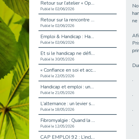
Retour sur l’atelier « Optimiser sa recherche d’emploi »
Not
Publié le 02/06/2026
han
Retour sur la rencontre entre Cap Emploi 92 et Thales (Campus Meudon)
ne 
Publié le 02/06/2026
Afi
Emploi & Handicap : Hachette Livre et Cap emploi 92 renforcent leur collaboration
Pri
Publié le 02/06/2026
pri
Et si le handicap ne définissait plus la carrière ?
Publié le 30/05/2026
Dur
« Confiance en soi et acceptation du handicap » : un levier puissant vers l’emploi
Publié le 22/05/2026
· 
Handicap et emploi : une matinée pour briser les tabous
Publié le 21/05/2026
· 
L’alternance : un levier stratégique pour recruter et inclure durablement
· 
Publié le 18/05/2026
Fibromyalgie : Quand la douleur invisible s’invite au bureau
· C
Publié le 12/05/2026
CAP EMPLOI 92 : L’inclusion portée à son sommet, bien au-delà des quotas