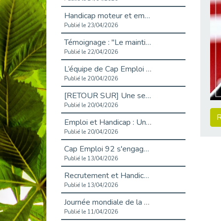
Handicap moteur et emploi : réussir ses recrutements vidéo
Publié le 23/04/2026
Témoignage : "Le maintien en emploi est un investissement, pas une contrainte."
Publié le 22/04/2026
L’équipe de Cap Emploi 92 s’agrandit : Bienvenue à Charmila, Khoudia et Fadila !
Publié le 20/04/2026
[RETOUR SUR] Une session de recrutement inclusive réussie à Asnières !
Publié le 20/04/2026
R
Emploi et Handicap : Une alliance de style entre Cap Emploi 92 et La Cravate Solidaire
Publié le 20/04/2026
Cap Emploi 92 s'engage pour la santé mentale : La formation PSSM au cœur de l'accompagnement
Publié le 13/04/2026
Recrutement et Handicap : Et si vous testiez avant de vous engager ?
Publié le 13/04/2026
Journée mondiale de la maladie de Parkinson : Mieux comprendre pour mieux accompagner
Publié le 11/04/2026