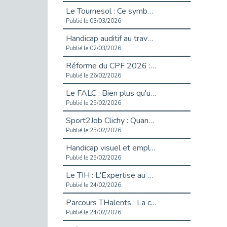
Le Tournesol : Ce symbole discret qui change la vie des personnes en situation de handicap invisible
Publié le 03/03/2026
Handicap auditif au travail : rendre l’invisible accessible
Publié le 02/03/2026
Réforme du CPF 2026 : Ce qui change ce printemps pour vos droits à la formation
Publié le 26/02/2026
Le FALC : Bien plus qu'une écriture, un levier d'inclusion
Publié le 25/02/2026
Sport2Job Clichy : Quand le terrain devient le plus beau des bureaux
Publié le 25/02/2026
Handicap visuel et emploi : lever les obstacles pour révéler les - vidéo
Publié le 25/02/2026
Le TIH : L'Expertise au Service de l'Inclusion
Publié le 24/02/2026
Parcours THalents : La complémentarité au service de l'Emploi.
Publié le 24/02/2026