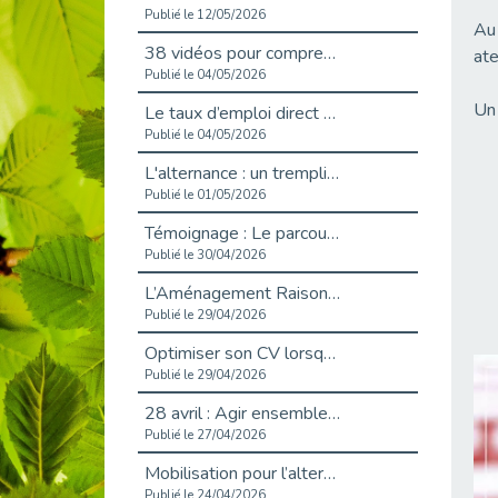
Publié le 12/05/2026
Au 
38 vidéos pour comprendre et agir durablement
ate
Publié le 04/05/2026
Un 
Le taux d’emploi direct dans la fonction publique dépasse 6 % en 2025
Publié le 04/05/2026
L'alternance : un tremplin vers l'emploi aussi pour les personnes en situation de handicap
Publié le 01/05/2026
Témoignage : Le parcours de Marc, 44 ans
Publié le 30/04/2026
L’Aménagement Raisonnable : Un Levier pour l’Équité
Publié le 29/04/2026
Optimiser son CV lorsqu’on est en situation de handicap
Publié le 29/04/2026
28 avril : Agir ensemble pour une culture de prévention au travail
Publié le 27/04/2026
Mobilisation pour l’alternance et le handicap
Publié le 24/04/2026