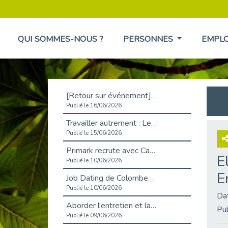
QUI SOMMES-NOUS ?
PERSONNES
EMPL
[Retour sur événement] L'inclusion au cœur de la Place de l'Emploi à La Défense !
Publié le 16/06/2026
Travailler autrement : Le défi de l'intégration des maladies chroniques en entreprise
Publié le 15/06/2026
Primark recrute avec Cap Emploi 92, une matinée couronnée de succès !
E
Publié le 10/06/2026
E
Job Dating de Colombes – Emploi et Insertion
Publié le 10/06/2026
Da
Aborder l'entretien et la situation de handicap en toute confiance
Pu
Publié le 09/06/2026