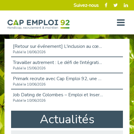
Suivez-nous
[Retour sur événement] L'inclusion au cœur de la Place de l'Emploi à La Défense !
Publié le 16/06/2026
Travailler autrement : Le défi de l'intégration des maladies chroniques en entreprise
Publié le 15/06/2026
Primark recrute avec Cap Emploi 92, une matinée couronnée de succès !
Publié le 10/06/2026
Job Dating de Colombes – Emploi et Insertion
Publié le 10/06/2026
Aborder l'entretien et la situation de handicap en toute confiance
Actualités
Publié le 09/06/2026
Retour sur l’atelier « Optimiser sa recherche d’emploi »
Publié le 02/06/2026