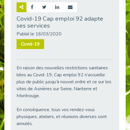
Retour sur la rencontre entre Cap Emploi 92 et Thales (Campus Meudon)
Publié le 02/06/2026
Covid-19 Cap emploi 92 adapte
ses services
Emploi & Handicap : Hachette Livre et Cap emploi 92 renforcent leur collaboration
Publié le 02/06/2026
Publié le 16/03/2020
Et si le handicap ne définissait plus la carrière ?
Covid-19
Publié le 30/05/2026
« Confiance en soi et acceptation du handicap » : un levier puissant vers l’emploi
Publié le 22/05/2026
En raison des nouvelles restrictions sanitaires
Handicap et emploi : une matinée pour briser les tabous
liées au Covid-19, Cap emploi 92 n’accueille
Publié le 21/05/2026
plus de public jusqu’à nouvel ordre et ce sur les
L’alternance : un levier stratégique pour recruter et inclure durablement
sites de Asnières sur Seine, Nanterre et
Publié le 18/05/2026
Montrouge.
Fibromyalgie : Quand la douleur invisible s’invite au bureau
Publié le 12/05/2026
En conséquence, tous vos rendez-vous
physiques, ateliers, et réunions diverses sont
CAP EMPLOI 92 : L’inclusion portée à son sommet, bien au-delà des quotas
annulés.
Publié le 12/05/2026