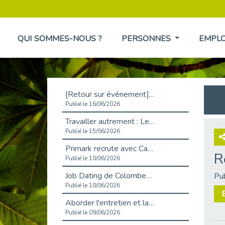
QUI SOMMES-NOUS ?
PERSONNES
EMPL
[Retour sur événement] L'inclusion au cœur de la Place de l'Emploi à La Défense !
Publié le 16/06/2026
Travailler autrement : Le défi de l'intégration des maladies chroniques en entreprise
Publié le 15/06/2026
Primark recrute avec Cap Emploi 92, une matinée couronnée de succès !
R
Publié le 10/06/2026
Job Dating de Colombes – Emploi et Insertion
Pu
Publié le 10/06/2026
Aborder l'entretien et la situation de handicap en toute confiance
Publié le 09/06/2026