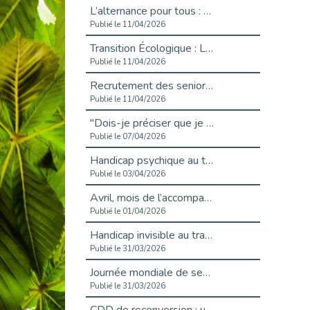
L’alternance pour tous : Cap Emploi 92 et Seine Ouest Entreprise et Emploi mobilisés à Boulogne-Billancourt
Publié le 11/04/2026
Transition Écologique : Les Cap Emploi 75,92 et 93 s’engagent pour un Numérique Responsable
Publié le 11/04/2026
Recrutement des seniors : Un levier de transformation pour les ETI franciliennes
Publié le 11/04/2026
"Dois-je préciser que je suis handicapé sur mon CV?"
Publié le 07/04/2026
Handicap psychique au travail : et si nous changions de regard - vidéo
Publié le 03/04/2026
Avril, mois de l’accompagnement dans l’emploi avec Cap emploi.
Publié le 01/04/2026
Handicap invisible au travail : se taire ou parler? - vidéo
Publié le 31/03/2026
Journée mondiale de sensibilisation à l’autisme
Publié le 31/03/2026