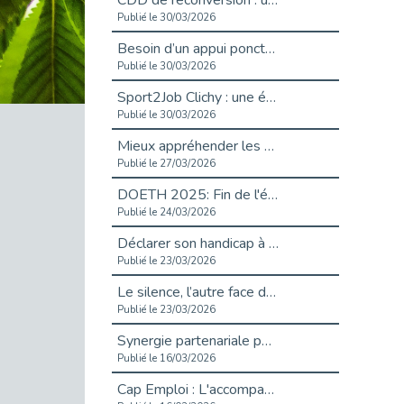
CDD de reconversion : un nouveau contrat pour sécuriser le changement de métier.
Publié le 30/03/2026
Besoin d’un appui ponctuel expertise handicap ?
Publié le 30/03/2026
Sport2Job Clichy : une édition altoséquanaise avec Cap Emploi 92.
Publié le 30/03/2026
Mieux appréhender les enjeux du handicap singulier en entreprise - vidéo
Publié le 27/03/2026
DOETH 2025: Fin de l'écrêtement
Publié le 24/03/2026
Déclarer son handicap à son employeur : un levier professionnel ?
Publié le 23/03/2026
Le silence, l’autre face du recrutement : un appel au respect des candidats.
Publié le 23/03/2026
Synergie partenariale pour l'Inclusion Professionnelle chez Orange
Publié le 16/03/2026
Cap Emploi : L'accompagnement EXH c’est quoi ?