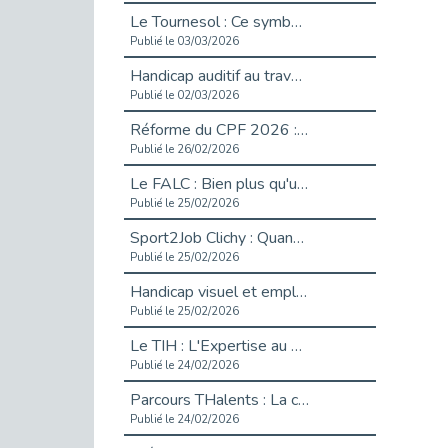
Le Tournesol : Ce symbole discret qui change la vie des personnes en situation de handicap invisible
Publié le 03/03/2026
Handicap auditif au travail : rendre l’invisible accessible
Publié le 02/03/2026
Réforme du CPF 2026 : Ce qui change ce printemps pour vos droits à la formation
Publié le 26/02/2026
Le FALC : Bien plus qu'une écriture, un levier d'inclusion
Publié le 25/02/2026
Sport2Job Clichy : Quand le terrain devient le plus beau des bureaux
Publié le 25/02/2026
Handicap visuel et emploi : lever les obstacles pour révéler les - vidéo
Publié le 25/02/2026
Le TIH : L'Expertise au Service de l'Inclusion
Publié le 24/02/2026
Parcours THalents : La complémentarité au service de l'Emploi.
Publié le 24/02/2026