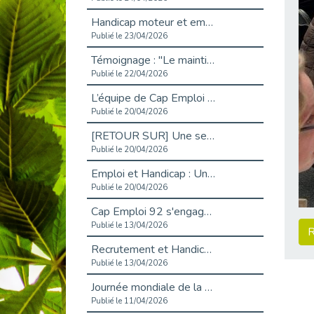
Handicap moteur et emploi : réussir ses recrutements vidéo
Publié le 23/04/2026
Témoignage : "Le maintien en emploi est un investissement, pas une contrainte."
Publié le 22/04/2026
L’équipe de Cap Emploi 92 s’agrandit : Bienvenue à Charmila, Khoudia et Fadila !
Publié le 20/04/2026
[RETOUR SUR] Une session de recrutement inclusive réussie à Asnières !
Publié le 20/04/2026
Emploi et Handicap : Une alliance de style entre Cap Emploi 92 et La Cravate Solidaire
Publié le 20/04/2026
Cap Emploi 92 s'engage pour la santé mentale : La formation PSSM au cœur de l'accompagnement
Publié le 13/04/2026
R
Recrutement et Handicap : Et si vous testiez avant de vous engager ?
Publié le 13/04/2026
Journée mondiale de la maladie de Parkinson : Mieux comprendre pour mieux accompagner
Publié le 11/04/2026