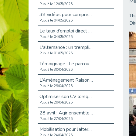
Mer
Publié le 12/05/2026
38 vidéos pour comprendre et agir durablement
Th
Publié le 04/05/2026
Dir
Le taux d’emploi direct dans la fonction publique dépasse 6 % en 2025
Publié le 04/05/2026
L'alternance : un tremplin vers l'emploi aussi pour les personnes en situation de handicap
Publié le 01/05/2026
Témoignage : Le parcours de Marc, 44 ans
Publié le 30/04/2026
L’Aménagement Raisonnable : Un Levier pour l’Équité
Publié le 29/04/2026
Optimiser son CV lorsqu’on est en situation de handicap
Publié le 29/04/2026
28 avril : Agir ensemble pour une culture de prévention au travail
Publié le 27/04/2026
Mobilisation pour l’alternance et le handicap
Publié le 24/04/2026