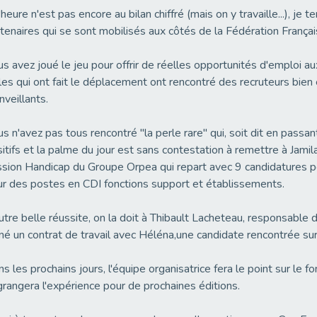
l'heure n'est pas encore au bilan chiffré (mais on y travaille...), je 
tenaires qui se sont mobilisés aux côtés de la Fédération Franç
s avez joué le jeu pour offrir de réelles opportunités d'emploi a
les qui ont fait le déplacement ont rencontré des recruteurs bie
nveillants.
s n'avez pas tous rencontré "la perle rare" qui, soit dit en passa
itifs et la palme du jour est sans contestation à remettre à Jami
sion Handicap du Groupe Orpea qui repart avec 9 candidatures po
r des postes en CDI fonctions support et établissements.
utre belle réussite, on la doit à Thibault Lacheteau, responsa
né un contrat de travail avec Héléna,une candidate rencontrée su
s les prochains jours, l'équipe organisatrice fera le point sur le 
rangera l'expérience pour de prochaines éditions.