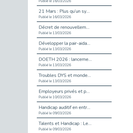
Publié le 16/03/2026
21 Mars : Plus qu’un symbole, un engagement pour l’inclusion
Publié le 16/03/2026
Décret de renouvellement de l'aide aux employeurs d'apprentis
Publié le 13/03/2026
Développer la pair-aidance en santé mentale : guide pour les employeurs
Publié le 13/03/2026
DOETH 2026 : lancement de la campagne pour les employeurs publics
Publié le 13/03/2026
Troubles DYS et monde du travail : mieux comprendre pour mieux accompagner _ vidéo
Publié le 13/03/2026
Employeurs privés et publics : vigilance face aux démarchages liés à l’OETH en 2026
Publié le 10/03/2026
Handicap auditif en entreprise, aménagements pour sécuriser la communication - vidéo
Publié le 09/03/2026
Talents et Handicap : Le Top 10 des métiers plébiscités dans les Hauts-de-Seine
Publié le 09/03/2026