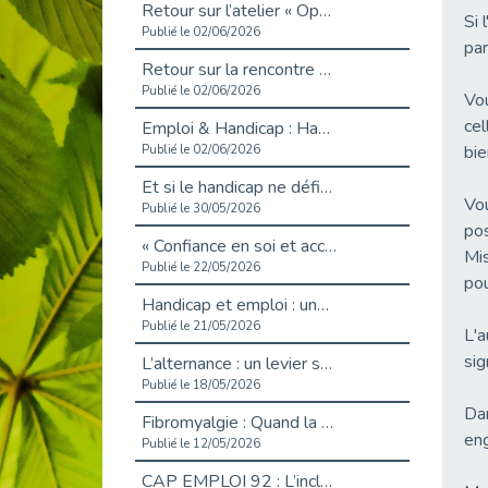
Retour sur l’atelier « Optimiser sa recherche d’emploi »
Si 
Publié le 02/06/2026
par
Retour sur la rencontre entre Cap Emploi 92 et Thales (Campus Meudon)
Publié le 02/06/2026
Vou
cel
Emploi & Handicap : Hachette Livre et Cap emploi 92 renforcent leur collaboration
bie
Publié le 02/06/2026
Et si le handicap ne définissait plus la carrière ?
Vou
Publié le 30/05/2026
pos
« Confiance en soi et acceptation du handicap » : un levier puissant vers l’emploi
Mis
Publié le 22/05/2026
pou
Handicap et emploi : une matinée pour briser les tabous
Publié le 21/05/2026
L'a
sig
L’alternance : un levier stratégique pour recruter et inclure durablement
Publié le 18/05/2026
Dan
Fibromyalgie : Quand la douleur invisible s’invite au bureau
eng
Publié le 12/05/2026
CAP EMPLOI 92 : L’inclusion portée à son sommet, bien au-delà des quotas