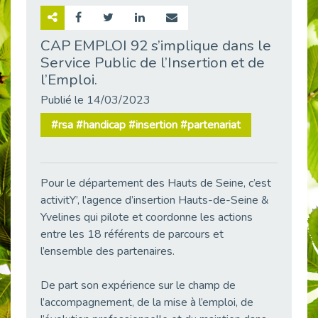
Retour sur la rencontre entre Cap Emploi 92 et Thales (Campus Meudon)
Publié le 02/06/2026
CAP EMPLOI 92 s’implique dans le
Service Public de l’Insertion et de
Emploi & Handicap : Hachette Livre et Cap emploi 92 renforcent leur collaboration
Publié le 02/06/2026
l’Emploi.
Et si le handicap ne définissait plus la carrière ?
Publié le 14/03/2023
Publié le 30/05/2026
#rsa #handicap #insertion #partenariat
« Confiance en soi et acceptation du handicap » : un levier puissant vers l’emploi
Publié le 22/05/2026
Handicap et emploi : une matinée pour briser les tabous
Pour le département des Hauts de Seine, c’est
Publié le 21/05/2026
activitY’, l’agence d’insertion Hauts-de-Seine &
L’alternance : un levier stratégique pour recruter et inclure durablement
Yvelines qui pilote et coordonne les actions
Publié le 18/05/2026
entre les 18 référents de parcours et
l’ensemble des partenaires.
Fibromyalgie : Quand la douleur invisible s’invite au bureau
Publié le 12/05/2026
De part son expérience sur le champ de
CAP EMPLOI 92 : L’inclusion portée à son sommet, bien au-delà des quotas
l’accompagnement, de la mise à l’emploi, de
Publié le 12/05/2026