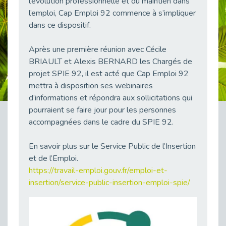
l’évolution professionnelle et du maintien dans
38 vidéos pour comprendre et agir durablement
l’emploi, Cap Emploi 92 commence à s’impliquer
Publié le 04/05/2026
dans ce dispositif.
Le taux d’emploi direct dans la fonction publique dépasse 6 % en 2025
Publié le 04/05/2026
Après une première réunion avec Cécile
BRIAULT et Alexis BERNARD les Chargés de
L'alternance : un tremplin vers l'emploi aussi pour les personnes en situation de handicap
Publié le 01/05/2026
projet SPIE 92, il est acté que Cap Emploi 92
mettra à disposition ses webinaires
Témoignage : Le parcours de Marc, 44 ans
d’informations et répondra aux sollicitations qui
Publié le 30/04/2026
pourraient se faire jour pour les personnes
L’Aménagement Raisonnable : Un Levier pour l’Équité
accompagnées dans le cadre du SPIE 92.
Publié le 29/04/2026
Optimiser son CV lorsqu’on est en situation de handicap
En savoir plus sur le Service Public de l’Insertion
Publié le 29/04/2026
et de l’Emploi.
https://travail-emploi.gouv.fr/emploi-et-
28 avril : Agir ensemble pour une culture de prévention au travail
Publié le 27/04/2026
insertion/service-public-insertion-emploi-spie/
Mobilisation pour l’alternance et le handicap
Publié le 24/04/2026
Handicap moteur et emploi : réussir ses recrutements vidéo