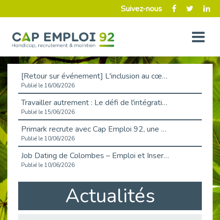
Suivez-nous
[Retour sur événement] L'inclusion au cœur de la Place de l'Emploi à La Défense !
Publié le 16/06/2026
Travailler autrement : Le défi de l'intégration des maladies chroniques en entreprise
Publié le 15/06/2026
Primark recrute avec Cap Emploi 92, une matinée couronnée de succès !
Publié le 10/06/2026
Job Dating de Colombes – Emploi et Insertion
Publié le 10/06/2026
Aborder l'entretien et la situation de handicap en toute confiance
Actualités
Publié le 09/06/2026
Retour sur l’atelier « Optimiser sa recherche d’emploi »
Publié le 02/06/2026