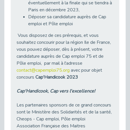
éventuellement à la finale qui se tiendra à
Besoin d’un appui ponctuel expertise handicap ?
Paris en décembre 2023,
Publié le 30/03/2026
Déposer sa candidature auprès de Cap
Sport2Job Clichy : une édition altoséquanaise avec Cap Emploi 92.
emploi et Pôle emploi
Publié le 30/03/2026
Vous disposez de ces prérequis, et vous
Mieux appréhender les enjeux du handicap singulier en entreprise - vidéo
souhaitez concourir pour la région Ile de France,
Publié le 27/03/2026
vous pouvez déposer, dès à présent, votre
DOETH 2025: Fin de l'écrêtement
candidature auprès de Cap emploi 75 et de
Publié le 24/03/2026
Pôle emploi, par mail à l'adresse
Déclarer son handicap à son employeur : un levier professionnel ?
contact@capemploi75.org
avec pour objet
Publié le 23/03/2026
concours
Cap'Handicook 2023
Le silence, l’autre face du recrutement : un appel au respect des candidats.
Publié le 23/03/2026
Cap'Handicook, Cap vers l'excellence!
Synergie partenariale pour l'Inclusion Professionnelle chez Orange
Les partenaires sponsors de ce grand concours
Publié le 16/03/2026
sont le Ministère des Solidarités et de la santé,
Cap Emploi : L'accompagnement EXH c’est quoi ?
Cheops - Cap emploi, Pôle emploi
Publié le 16/03/2026
Association Française des Maitres