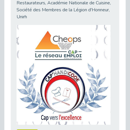
21 Mars : Plus qu’un symbole, un engagement pour l’inclusion
Restaurateurs, Académie Nationale de Cuisine,
Publié le 16/03/2026
Société des Membres de la Légion d'Honneur,
Unirh
Décret de renouvellement de l'aide aux employeurs d'apprentis
Publié le 13/03/2026
Développer la pair-aidance en santé mentale : guide pour les employeurs
Publié le 13/03/2026
DOETH 2026 : lancement de la campagne pour les employeurs publics
Publié le 13/03/2026
Troubles DYS et monde du travail : mieux comprendre pour mieux accompagner _ vidéo
Publié le 13/03/2026
Employeurs privés et publics : vigilance face aux démarchages liés à l’OETH en 2026
Publié le 10/03/2026
Handicap auditif en entreprise, aménagements pour sécuriser la communication - vidéo
Publié le 09/03/2026
Talents et Handicap : Le Top 10 des métiers plébiscités dans les Hauts-de-Seine
Publié le 09/03/2026
Le Tournesol : Ce symbole discret qui change la vie des personnes en situation de handicap invisible