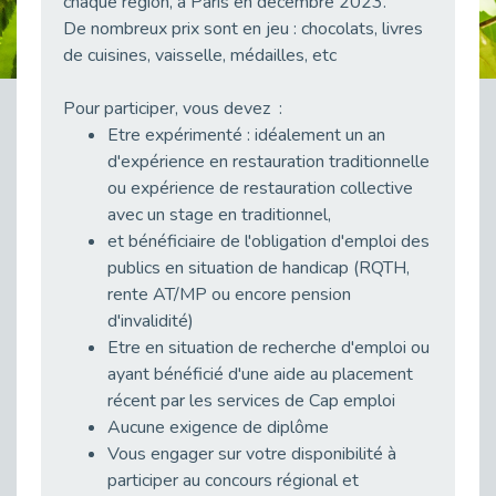
chaque région, à Paris en décembre 2023.
Publié le 11/04/2026
De nombreux prix sont en jeu : chocolats, livres
Transition Écologique : Les Cap Emploi 75,92 et 93 s’engagent pour un Numérique Responsable
de cuisines, vaisselle, médailles, etc
Publié le 11/04/2026
Recrutement des seniors : Un levier de transformation pour les ETI franciliennes
Pour participer, vous devez :
Publié le 11/04/2026
Etre expérimenté : idéalement un an
"Dois-je préciser que je suis handicapé sur mon CV?"
d'expérience en restauration traditionnelle
Publié le 07/04/2026
ou expérience de restauration collective
avec un stage en traditionnel,
Handicap psychique au travail : et si nous changions de regard - vidéo
et bénéficiaire de l'obligation d'emploi des
Publié le 03/04/2026
publics en situation de handicap (RQTH,
Avril, mois de l’accompagnement dans l’emploi avec Cap emploi.
rente AT/MP ou encore pension
Publié le 01/04/2026
d'invalidité)
Handicap invisible au travail : se taire ou parler? - vidéo
Etre en situation de recherche d'emploi ou
Publié le 31/03/2026
ayant bénéficié d'une aide au placement
Journée mondiale de sensibilisation à l’autisme
récent par les services de Cap emploi
Publié le 31/03/2026
Aucune exigence de diplôme
Vous engager sur votre disponibilité à
CDD de reconversion : un nouveau contrat pour sécuriser le changement de métier.
participer au concours régional et
Publié le 30/03/2026