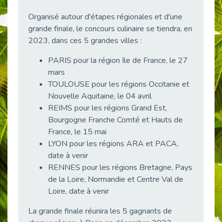
Publié le 23/04/2026
Organisé autour d'étapes régionales et d'une
Témoignage : "Le maintien en emploi est un investissement, pas une contrainte."
grande finale, le concours culinaire se tiendra, en
Publié le 22/04/2026
2023, dans ces 5 grandes villes :
L’équipe de Cap Emploi 92 s’agrandit : Bienvenue à Charmila, Khoudia et Fadila !
PARIS pour la région Ile de France, le 27
Publié le 20/04/2026
mars
[RETOUR SUR] Une session de recrutement inclusive réussie à Asnières !
TOULOUSE pour les régions Occitanie et
Publié le 20/04/2026
Nouvelle Aquitaine, le 04 avril
Emploi et Handicap : Une alliance de style entre Cap Emploi 92 et La Cravate Solidaire
REIMS pour les régions Grand Est,
Publié le 20/04/2026
Bourgogne Franche Comté et Hauts de
France, le 15 mai
Cap Emploi 92 s'engage pour la santé mentale : La formation PSSM au cœur de l'accompagnement
LYON pour les régions ARA et PACA,
Publié le 13/04/2026
date à venir
Recrutement et Handicap : Et si vous testiez avant de vous engager ?
RENNES pour les régions Bretagne, Pays
Publié le 13/04/2026
de la Loire, Normandie et Centre Val de
Journée mondiale de la maladie de Parkinson : Mieux comprendre pour mieux accompagner
Loire, date à venir
Publié le 11/04/2026
La grande finale réunira les 5 gagnants de
L’alternance pour tous : Cap Emploi 92 et Seine Ouest Entreprise et Emploi mobilisés à Boulogne-Billancourt