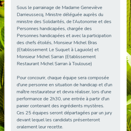
38 vidéos pour comprendre et agir durablement
Sous le parrainage de Madame Geneviève
Publié le 04/05/2026
Darrieussecq, Ministre déléguée auprès du
Le taux d’emploi direct dans la fonction publique dépasse 6 % en 2025
ministre des Solidarités, de l'Autonomie et des
Publié le 04/05/2026
Personnes handicapées, chargée des
Personnes handicapées et avec la participation
L'alternance : un tremplin vers l'emploi aussi pour les personnes en situation de handicap
Publié le 01/05/2026
des chefs étoilés, Monsieur Michel Bras
(Etablissement Le Suquet à Laguiole) et
Témoignage : Le parcours de Marc, 44 ans
Monsieur Michel Sarran (Etablissement
Publié le 30/04/2026
Restaurant Michel Sarran à Toulouse)
L’Aménagement Raisonnable : Un Levier pour l’Équité
Publié le 29/04/2026
Pour concourir, chaque équipe sera composée
Optimiser son CV lorsqu’on est en situation de handicap
d'une personne en situation de handicap et d'un
Publié le 29/04/2026
maître restaurateur et devra réaliser, lors d'une
performance de 2h30, une entrée à partir d'un
28 avril : Agir ensemble pour une culture de prévention au travail
Publié le 27/04/2026
panier contenant des ingrédients mystères.
Ces 25 équipes seront départagées par un jury
Mobilisation pour l’alternance et le handicap
devant lequel les candidats présenteront
Publié le 24/04/2026
oralement leur recette.
Handicap moteur et emploi : réussir ses recrutements vidéo