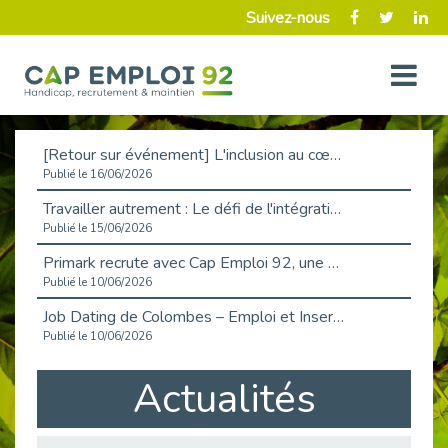
Suivez-nous
[Retour sur événement] L'inclusion au cœur de la Place de l'Emploi à La Défense !
Publié le 16/06/2026
Travailler autrement : Le défi de l'intégration des maladies chroniques en entreprise
Publié le 15/06/2026
Primark recrute avec Cap Emploi 92, une matinée couronnée de succès !
Publié le 10/06/2026
Job Dating de Colombes – Emploi et Insertion
Publié le 10/06/2026
Aborder l'entretien et la situation de handicap en toute confiance
Actualités
Publié le 09/06/2026
Retour sur l’atelier « Optimiser sa recherche d’emploi »
Publié le 02/06/2026