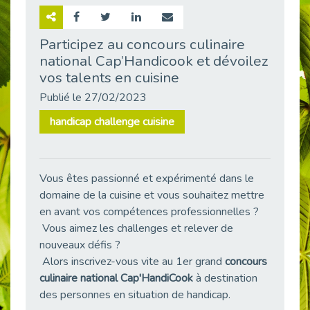
Retour sur la rencontre entre Cap Emploi 92 et Thales (Campus Meudon)
Publié le 02/06/2026
Participez au concours culinaire
national Cap’Handicook et dévoilez
Emploi & Handicap : Hachette Livre et Cap emploi 92 renforcent leur collaboration
Publié le 02/06/2026
vos talents en cuisine
Et si le handicap ne définissait plus la carrière ?
Publié le 27/02/2023
Publié le 30/05/2026
handicap challenge cuisine
« Confiance en soi et acceptation du handicap » : un levier puissant vers l’emploi
Publié le 22/05/2026
Handicap et emploi : une matinée pour briser les tabous
Vous êtes passionné et expérimenté dans le
Publié le 21/05/2026
domaine de la cuisine et vous souhaitez mettre
L’alternance : un levier stratégique pour recruter et inclure durablement
en avant vos compétences professionnelles ?
Publié le 18/05/2026
Vous aimez les challenges et relever de
nouveaux défis ?
Fibromyalgie : Quand la douleur invisible s’invite au bureau
Publié le 12/05/2026
Alors inscrivez-vous vite au 1er grand
concours
culinaire national Cap'HandiCook
à destination
CAP EMPLOI 92 : L’inclusion portée à son sommet, bien au-delà des quotas
des personnes en situation de handicap.
Publié le 12/05/2026