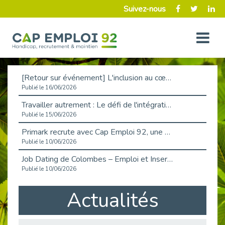
Suivez-nous
[Retour sur événement] L'inclusion au cœur de la Place de l'Emploi à La Défense !
Publié le 16/06/2026
Travailler autrement : Le défi de l'intégration des maladies chroniques en entreprise
Publié le 15/06/2026
Primark recrute avec Cap Emploi 92, une matinée couronnée de succès !
Publié le 10/06/2026
Job Dating de Colombes – Emploi et Insertion
Publié le 10/06/2026
Aborder l'entretien et la situation de handicap en toute confiance
Actualités
Publié le 09/06/2026
Retour sur l’atelier « Optimiser sa recherche d’emploi »
Publié le 02/06/2026