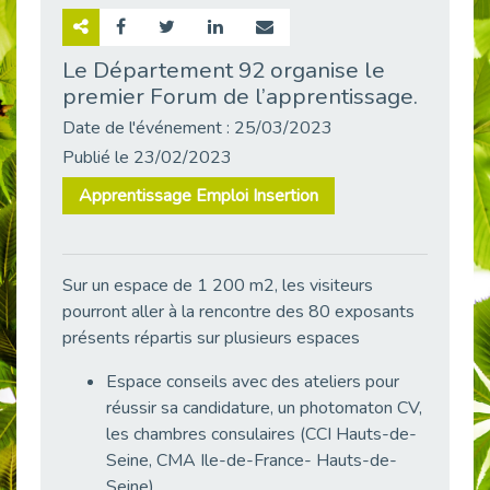
Retour sur la rencontre entre Cap Emploi 92 et Thales (Campus Meudon)
Publié le 02/06/2026
Le Département 92 organise le
premier Forum de l’apprentissage.
Emploi & Handicap : Hachette Livre et Cap emploi 92 renforcent leur collaboration
Publié le 02/06/2026
Date de l'événement : 25/03/2023
Et si le handicap ne définissait plus la carrière ?
Publié le 23/02/2023
Publié le 30/05/2026
Apprentissage Emploi Insertion
« Confiance en soi et acceptation du handicap » : un levier puissant vers l’emploi
Publié le 22/05/2026
Handicap et emploi : une matinée pour briser les tabous
Sur un espace de 1 200 m2, les visiteurs
Publié le 21/05/2026
pourront aller à la rencontre des 80 exposants
L’alternance : un levier stratégique pour recruter et inclure durablement
présents répartis sur plusieurs espaces
Publié le 18/05/2026
Espace conseils avec des ateliers pour
Fibromyalgie : Quand la douleur invisible s’invite au bureau
réussir sa candidature, un photomaton CV,
Publié le 12/05/2026
les chambres consulaires (CCI Hauts-de-
CAP EMPLOI 92 : L’inclusion portée à son sommet, bien au-delà des quotas
Seine, CMA Ile-de-France- Hauts-de-
Publié le 12/05/2026
Seine)