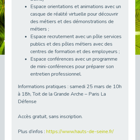
38 vidéos pour comprendre et agir durablement
Espace orientations et animations avec un
Publié le 04/05/2026
casque de réalité virtuelle pour découvrir
des métiers et des démonstrations de
Le taux d’emploi direct dans la fonction publique dépasse 6 % en 2025
Publié le 04/05/2026
métiers ;
Espace recrutement avec un pôle services
L'alternance : un tremplin vers l'emploi aussi pour les personnes en situation de handicap
publics et des pôles métiers avec des
Publié le 01/05/2026
centres de formation et des employeurs ;
Témoignage : Le parcours de Marc, 44 ans
Espace conférences avec un programme
Publié le 30/04/2026
de mini-conférences pour préparer son
L’Aménagement Raisonnable : Un Levier pour l’Équité
entretien professionnel.
Publié le 29/04/2026
Informations pratiques : samedi 25 mars de 10h
Optimiser son CV lorsqu’on est en situation de handicap
à 18h, Toit de la Grande Arche – Paris La
Publié le 29/04/2026
Défense
28 avril : Agir ensemble pour une culture de prévention au travail
Publié le 27/04/2026
Accès gratuit, sans inscription.
Mobilisation pour l’alternance et le handicap
Publié le 24/04/2026
Plus d’infos :
https://www.hauts-de-seine.fr/
Handicap moteur et emploi : réussir ses recrutements vidéo