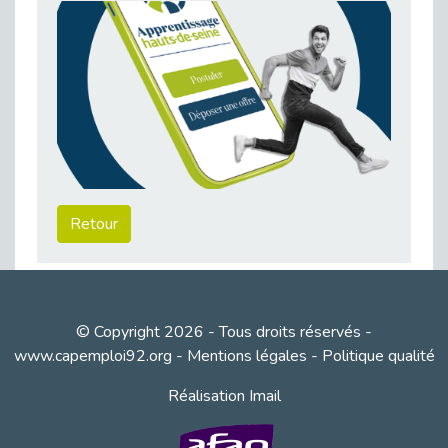
Publié le 23/04/2026
Témoignage : "Le maintien en emploi est un investissement, pas une contrainte."
Publié le 22/04/2026
L’équipe de Cap Emploi 92 s’agrandit : Bienvenue à Charmila, Khoudia et Fadila !
Publié le 20/04/2026
[RETOUR SUR] Une session de recrutement inclusive réussie à Asnières !
Publié le 20/04/2026
Emploi et Handicap : Une alliance de style entre Cap Emploi 92 et La Cravate Solidaire
Retour
Publié le 20/04/2026
Cap Emploi 92 s'engage pour la santé mentale : La formation PSSM au cœur de l'accompagnement
Publié le 13/04/2026
Recrutement et Handicap : Et si vous testiez avant de vous engager ?
© Copyright 2026 - Tous droits réservés -
Publié le 13/04/2026
www.capemploi92.org
-
Mentions légales
-
Politique qualité
Journée mondiale de la maladie de Parkinson : Mieux comprendre pour mieux accompagner
Réalisation Imail
Publié le 11/04/2026
L’alternance pour tous : Cap Emploi 92 et Seine Ouest Entreprise et Emploi mobilisés à Boulogne-Billancourt