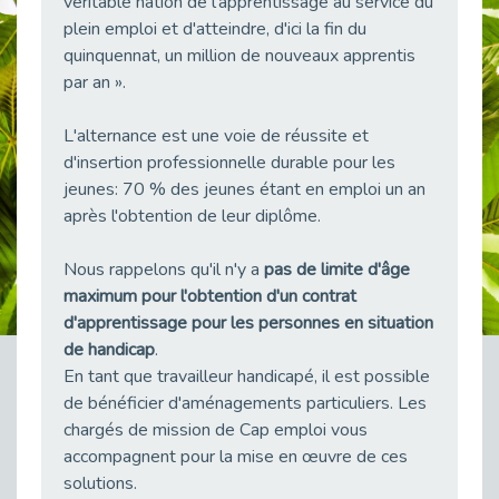
véritable nation de l'apprentissage au service du
38 vidéos pour comprendre et agir durablement
plein emploi et d'atteindre, d'ici la fin du
Publié le 04/05/2026
quinquennat, un million de nouveaux apprentis
Le taux d’emploi direct dans la fonction publique dépasse 6 % en 2025
par an ».
Publié le 04/05/2026
L'alternance est une voie de réussite et
L'alternance : un tremplin vers l'emploi aussi pour les personnes en situation de handicap
Publié le 01/05/2026
d'insertion professionnelle durable pour les
jeunes: 70 % des jeunes étant en emploi un an
Témoignage : Le parcours de Marc, 44 ans
après l'obtention de leur diplôme.
Publié le 30/04/2026
L’Aménagement Raisonnable : Un Levier pour l’Équité
Nous rappelons qu'il n'y a
pas de limite d'âge
Publié le 29/04/2026
maximum pour l'obtention d'un contrat
Optimiser son CV lorsqu’on est en situation de handicap
d'apprentissage pour les personnes en situation
Publié le 29/04/2026
de handicap
.
En tant que travailleur handicapé, il est possible
28 avril : Agir ensemble pour une culture de prévention au travail
Publié le 27/04/2026
de bénéficier d'aménagements particuliers. Les
chargés de mission de Cap emploi vous
Mobilisation pour l’alternance et le handicap
accompagnent pour la mise en œuvre de ces
Publié le 24/04/2026
solutions.
Handicap moteur et emploi : réussir ses recrutements vidéo