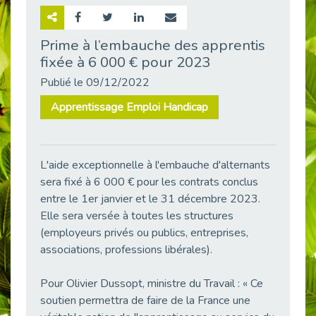
Retour sur la rencontre entre Cap Emploi 92 et Thales (Campus Meudon)
Publié le 02/06/2026
Prime à l’embauche des apprentis
fixée à 6 000 € pour 2023
Emploi & Handicap : Hachette Livre et Cap emploi 92 renforcent leur collaboration
Publié le 02/06/2026
Publié le 09/12/2022
Et si le handicap ne définissait plus la carrière ?
Apprentissage Emploi Handicap
Publié le 30/05/2026
« Confiance en soi et acceptation du handicap » : un levier puissant vers l’emploi
Publié le 22/05/2026
L'aide exceptionnelle à l'embauche d'alternants
Handicap et emploi : une matinée pour briser les tabous
sera fixé à 6 000 € pour les contrats conclus
Publié le 21/05/2026
entre le 1er janvier et le 31 décembre 2023.
L’alternance : un levier stratégique pour recruter et inclure durablement
Elle sera versée à toutes les structures
Publié le 18/05/2026
(employeurs privés ou publics, entreprises,
associations, professions libérales).
Fibromyalgie : Quand la douleur invisible s’invite au bureau
Publié le 12/05/2026
Pour Olivier Dussopt, ministre du Travail : « Ce
CAP EMPLOI 92 : L’inclusion portée à son sommet, bien au-delà des quotas
soutien permettra de faire de la France une
Publié le 12/05/2026