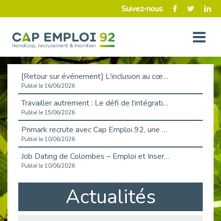
Suivez-nous
[Retour sur événement] L'inclusion au cœur de la Place de l'Emploi à La Défense !
Publié le 16/06/2026
Travailler autrement : Le défi de l'intégration des maladies chroniques en entreprise
Publié le 15/06/2026
Primark recrute avec Cap Emploi 92, une matinée couronnée de succès !
Publié le 10/06/2026
Job Dating de Colombes – Emploi et Insertion
Publié le 10/06/2026
Aborder l'entretien et la situation de handicap en toute confiance
Actualités
Publié le 09/06/2026
Retour sur l’atelier « Optimiser sa recherche d’emploi »
Publié le 02/06/2026