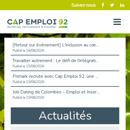
Suivez-nous
[Retour sur événement] L'inclusion au cœur de la Place de l'Emploi à La Défense !
Publié le 16/06/2026
Travailler autrement : Le défi de l'intégration des maladies chroniques en entreprise
Publié le 15/06/2026
Primark recrute avec Cap Emploi 92, une matinée couronnée de succès !
Publié le 10/06/2026
Job Dating de Colombes – Emploi et Insertion
Publié le 10/06/2026
Aborder l'entretien et la situation de handicap en toute confiance
Actualités
Publié le 09/06/2026
Retour sur l’atelier « Optimiser sa recherche d’emploi »
Publié le 02/06/2026