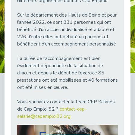
différents organismes dont les Cap Emploi.
38 vidéos pour comprendre et agir durablement
Publié le 04/05/2026
Sur le département des Hauts de Seine et pour
Le taux d’emploi direct dans la fonction publique dépasse 6 % en 2025
l’année 2022, ce sont 331 personnes qui ont
Publié le 04/05/2026
bénéficié d’un accueil individualisé et adapté et
226 d’entre elles ont débuté un parcours et
L'alternance : un tremplin vers l'emploi aussi pour les personnes en situation de handicap
Publié le 01/05/2026
bénéficient d’un accompagnement personnalisé
Témoignage : Le parcours de Marc, 44 ans
La durée de l’accompagnement est bien
Publié le 30/04/2026
évidement dépendante de la situation de
L’Aménagement Raisonnable : Un Levier pour l’Équité
chacun et depuis le début de l’exercice 85
Publié le 29/04/2026
prestations ont été mobilisées et 40 formations
Optimiser son CV lorsqu’on est en situation de handicap
ont été mises en œuvre.
Publié le 29/04/2026
Vous souhaitez contacter la team CEP Salariés
28 avril : Agir ensemble pour une culture de prévention au travail
Publié le 27/04/2026
de Cap Emploi 92 ?
contact-cep-
salarie@capemploi92.org
Mobilisation pour l’alternance et le handicap
Publié le 24/04/2026
Handicap moteur et emploi : réussir ses recrutements vidéo