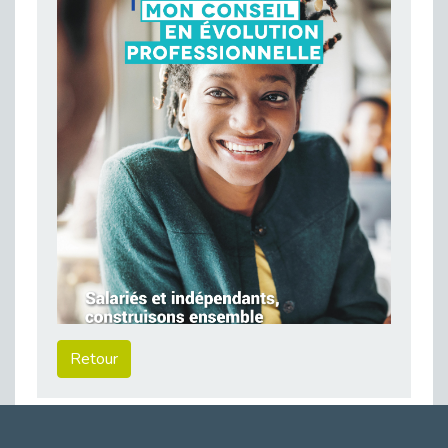
Publié le 23/04/2026
Témoignage : "Le maintien en emploi est un investissement, pas une contrainte."
Publié le 22/04/2026
L’équipe de Cap Emploi 92 s’agrandit : Bienvenue à Charmila, Khoudia et Fadila !
Publié le 20/04/2026
[RETOUR SUR] Une session de recrutement inclusive réussie à Asnières !
Publié le 20/04/2026
Emploi et Handicap : Une alliance de style entre Cap Emploi 92 et La Cravate Solidaire
Publié le 20/04/2026
Cap Emploi 92 s'engage pour la santé mentale : La formation PSSM au cœur de l'accompagnement
Publié le 13/04/2026
Recrutement et Handicap : Et si vous testiez avant de vous engager ?
Publié le 13/04/2026
Retour
Journée mondiale de la maladie de Parkinson : Mieux comprendre pour mieux accompagner
Publié le 11/04/2026
L’alternance pour tous : Cap Emploi 92 et Seine Ouest Entreprise et Emploi mobilisés à Boulogne-Billancourt