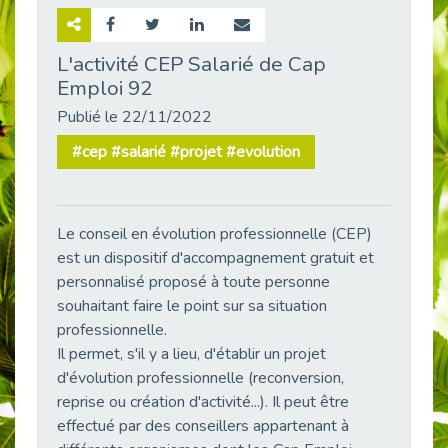
Retour sur la rencontre entre Cap Emploi 92 et Thales (Campus Meudon)
Publié le 02/06/2026
L'activité CEP Salarié de Cap
Emploi 92
Emploi & Handicap : Hachette Livre et Cap emploi 92 renforcent leur collaboration
Publié le 02/06/2026
Publié le 22/11/2022
Et si le handicap ne définissait plus la carrière ?
#cep #salarié #projet #evolution
Publié le 30/05/2026
« Confiance en soi et acceptation du handicap » : un levier puissant vers l’emploi
Publié le 22/05/2026
Le conseil en évolution professionnelle (CEP)
Handicap et emploi : une matinée pour briser les tabous
est un dispositif d'accompagnement gratuit et
Publié le 21/05/2026
personnalisé proposé à toute personne
L’alternance : un levier stratégique pour recruter et inclure durablement
souhaitant faire le point sur sa situation
Publié le 18/05/2026
professionnelle.
Il permet, s'il y a lieu, d'établir un projet
Fibromyalgie : Quand la douleur invisible s’invite au bureau
Publié le 12/05/2026
d'évolution professionnelle (reconversion,
reprise ou création d'activité...). Il peut être
CAP EMPLOI 92 : L’inclusion portée à son sommet, bien au-delà des quotas
effectué par des conseillers appartenant à
Publié le 12/05/2026