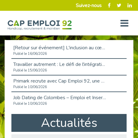
Suivez-nous
[Retour sur événement] L'inclusion au cœur de la Place de l'Emploi à La Défense !
Publié le 16/06/2026
Travailler autrement : Le défi de l'intégration des maladies chroniques en entreprise
Publié le 15/06/2026
Primark recrute avec Cap Emploi 92, une matinée couronnée de succès !
Publié le 10/06/2026
Job Dating de Colombes – Emploi et Insertion
Publié le 10/06/2026
Aborder l'entretien et la situation de handicap en toute confiance
Actualités
Publié le 09/06/2026
Retour sur l’atelier « Optimiser sa recherche d’emploi »
Publié le 02/06/2026