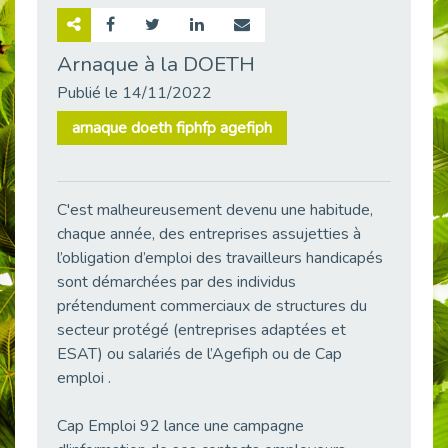
Retour sur la rencontre entre Cap Emploi 92 et Thales (Campus Meudon)
Publié le 02/06/2026
Arnaque à la DOETH
Emploi & Handicap : Hachette Livre et Cap emploi 92 renforcent leur collaboration
Publié le 14/11/2022
Publié le 02/06/2026
arnaque doeth fiphfp agefiph
Et si le handicap ne définissait plus la carrière ?
Publié le 30/05/2026
« Confiance en soi et acceptation du handicap » : un levier puissant vers l’emploi
C'est malheureusement devenu une habitude,
Publié le 22/05/2026
chaque année, des entreprises assujetties à
Handicap et emploi : une matinée pour briser les tabous
l’obligation d’emploi des travailleurs handicapés
Publié le 21/05/2026
sont démarchées par des individus
L’alternance : un levier stratégique pour recruter et inclure durablement
prétendument commerciaux de structures du
Publié le 18/05/2026
secteur protégé (entreprises adaptées et
ESAT) ou salariés de l’Agefiph ou de Cap
Fibromyalgie : Quand la douleur invisible s’invite au bureau
Publié le 12/05/2026
emploi .
CAP EMPLOI 92 : L’inclusion portée à son sommet, bien au-delà des quotas
Cap Emploi 92 lance une campagne
Publié le 12/05/2026