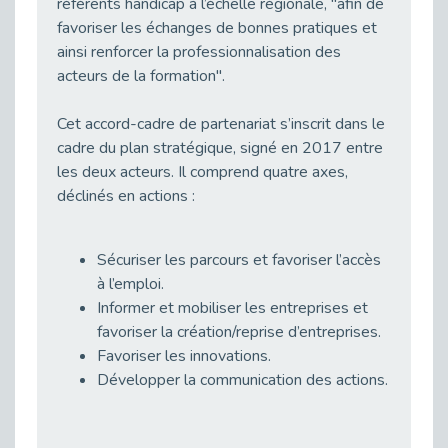
référents handicap à l’échelle régionale, "afin de
Publié le 03/03/2026
favoriser les échanges de bonnes pratiques et
Handicap auditif au travail : rendre l’invisible accessible
ainsi renforcer la professionnalisation des
Publié le 02/03/2026
acteurs de la formation".
Réforme du CPF 2026 : Ce qui change ce printemps pour vos droits à la formation
Publié le 26/02/2026
Cet accord-cadre de partenariat s’inscrit dans le
cadre du plan stratégique, signé en 2017 entre
Le FALC : Bien plus qu'une écriture, un levier d'inclusion
les deux acteurs. Il comprend quatre axes,
Publié le 25/02/2026
déclinés en actions :
Sport2Job Clichy : Quand le terrain devient le plus beau des bureaux
Publié le 25/02/2026
Handicap visuel et emploi : lever les obstacles pour révéler les - vidéo
Sécuriser les parcours et favoriser l’accès
Publié le 25/02/2026
à l’emploi.
Informer et mobiliser les entreprises et
Le TIH : L'Expertise au Service de l'Inclusion
favoriser la création/reprise d’entreprises.
Publié le 24/02/2026
Favoriser les innovations.
Parcours THalents : La complémentarité au service de l'Emploi.
Développer la communication des actions.
Publié le 24/02/2026
Prévention de l’inaptitude : Anticiper pour ne pas subir grâce au duo Médecine du Travail & Cap Emploi 92
Publié le 20/02/2026