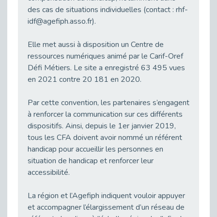
21 Mars : Plus qu’un symbole, un engagement pour l’inclusion
des cas de situations individuelles (contact : rhf-
Publié le 16/03/2026
idf@agefiph.asso.fr).
Décret de renouvellement de l'aide aux employeurs d'apprentis
Publié le 13/03/2026
Elle met aussi à disposition un Centre de
Développer la pair-aidance en santé mentale : guide pour les employeurs
ressources numériques animé par le Carif-Oref
Publié le 13/03/2026
Défi Métiers. Le site a enregistré 63 495 vues
en 2021 contre 20 181 en 2020.
DOETH 2026 : lancement de la campagne pour les employeurs publics
Publié le 13/03/2026
Par cette convention, les partenaires s’engagent
Troubles DYS et monde du travail : mieux comprendre pour mieux accompagner _ vidéo
à renforcer la communication sur ces différents
Publié le 13/03/2026
dispositifs. Ainsi, depuis le 1er janvier 2019,
Employeurs privés et publics : vigilance face aux démarchages liés à l’OETH en 2026
tous les CFA doivent avoir nommé un référent
Publié le 10/03/2026
handicap pour accueillir les personnes en
Handicap auditif en entreprise, aménagements pour sécuriser la communication - vidéo
situation de handicap et renforcer leur
Publié le 09/03/2026
accessibilité.
Talents et Handicap : Le Top 10 des métiers plébiscités dans les Hauts-de-Seine
La région et l’Agefiph indiquent vouloir appuyer
Publié le 09/03/2026
et accompagner l’élargissement d’un réseau de
Le Tournesol : Ce symbole discret qui change la vie des personnes en situation de handicap invisible