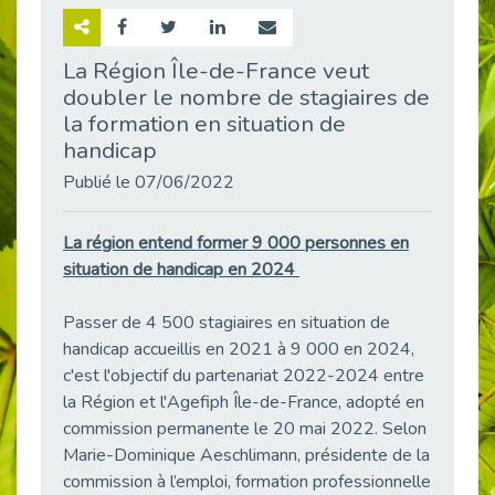
Retour sur la rencontre entre Cap Emploi 92 et Thales (Campus Meudon)
Publié le 02/06/2026
La Région Île-de-France veut
doubler le nombre de stagiaires de
Emploi & Handicap : Hachette Livre et Cap emploi 92 renforcent leur collaboration
Publié le 02/06/2026
la formation en situation de
handicap
Et si le handicap ne définissait plus la carrière ?
Publié le 30/05/2026
Publié le 07/06/2022
« Confiance en soi et acceptation du handicap » : un levier puissant vers l’emploi
Publié le 22/05/2026
La région entend former 9 000 personnes en
situation de handicap en 2024
Handicap et emploi : une matinée pour briser les tabous
Publié le 21/05/2026
Passer de 4 500 stagiaires en situation de
L’alternance : un levier stratégique pour recruter et inclure durablement
handicap accueillis en 2021 à 9 000 en 2024,
Publié le 18/05/2026
c'est l'objectif du partenariat 2022-2024 entre
Fibromyalgie : Quand la douleur invisible s’invite au bureau
la Région et l'Agefiph Île-de-France, adopté en
Publié le 12/05/2026
commission permanente le 20 mai 2022. Selon
CAP EMPLOI 92 : L’inclusion portée à son sommet, bien au-delà des quotas
Marie-Dominique Aeschlimann, présidente de la
Publié le 12/05/2026
commission à l’emploi, formation professionnelle