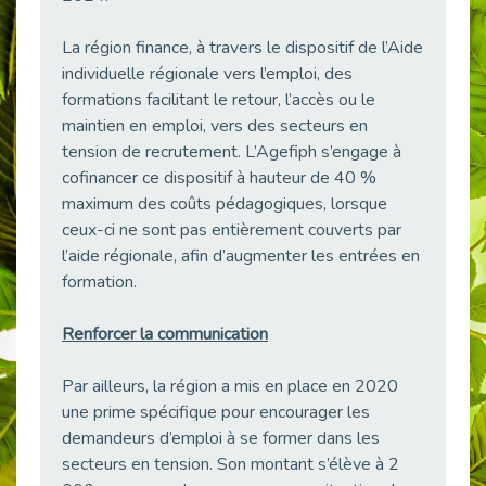
Publié le 23/04/2026
La région finance, à travers le dispositif de l’Aide
Témoignage : "Le maintien en emploi est un investissement, pas une contrainte."
individuelle régionale vers l’emploi, des
Publié le 22/04/2026
formations facilitant le retour, l’accès ou le
L’équipe de Cap Emploi 92 s’agrandit : Bienvenue à Charmila, Khoudia et Fadila !
maintien en emploi, vers des secteurs en
Publié le 20/04/2026
tension de recrutement. L’Agefiph s’engage à
[RETOUR SUR] Une session de recrutement inclusive réussie à Asnières !
cofinancer ce dispositif à hauteur de 40 %
Publié le 20/04/2026
maximum des coûts pédagogiques, lorsque
ceux-ci ne sont pas entièrement couverts par
Emploi et Handicap : Une alliance de style entre Cap Emploi 92 et La Cravate Solidaire
l’aide régionale, afin d’augmenter les entrées en
Publié le 20/04/2026
formation.
Cap Emploi 92 s'engage pour la santé mentale : La formation PSSM au cœur de l'accompagnement
Publié le 13/04/2026
Renforcer la communication
Recrutement et Handicap : Et si vous testiez avant de vous engager ?
Publié le 13/04/2026
Par ailleurs, la région a mis en place en 2020
Journée mondiale de la maladie de Parkinson : Mieux comprendre pour mieux accompagner
une prime spécifique pour encourager les
Publié le 11/04/2026
demandeurs d’emploi à se former dans les
secteurs en tension. Son montant s’élève à 2
L’alternance pour tous : Cap Emploi 92 et Seine Ouest Entreprise et Emploi mobilisés à Boulogne-Billancourt