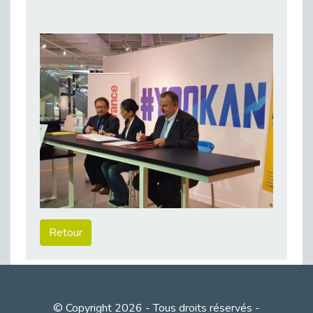
Sensibilisation des équipes de France Travail Antony à l’offre de services de Cap emploi
Publié le 19/02/2026
L’acculturation des collaborateurs de France Travail se poursuit sur les Hauts de Seine.
Publié le 19/02/2026
Réunion des Teams TH du bassin GPSO : cap sur 2026
Publié le 18/02/2026
Châtillon : Un franc succès pour le forum « Réussir Sans Attendre »
Publié le 16/02/2026
Rédiger un CV et une lettre de motivation pour la fonction publique ne s’improvise pas - vidéo
Publié le 13/02/2026
Synergie entre Cap Emploi 92 et l'Espace Insertion de Boulogne
Publié le 12/02/2026
Retour
Un nouvel outil gratuit d'autodiagnostic sur l'emploi et le handicap pour les employeurs
Publié le 12/02/2026
Prévention des TMS : les subventions du Fipu en 2026
Publié le 09/02/2026
© Copyright 2026 - Tous droits réservés -