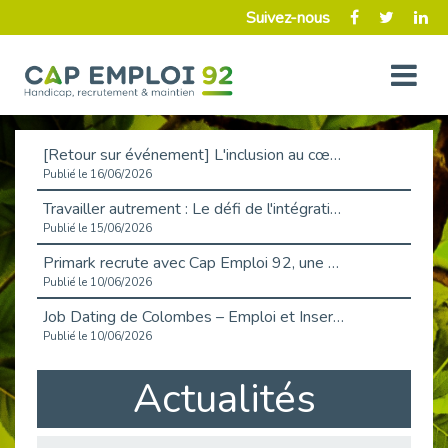
Suivez-nous
[Retour sur événement] L'inclusion au cœur de la Place de l'Emploi à La Défense !
Publié le 16/06/2026
Travailler autrement : Le défi de l'intégration des maladies chroniques en entreprise
Publié le 15/06/2026
Primark recrute avec Cap Emploi 92, une matinée couronnée de succès !
Publié le 10/06/2026
Job Dating de Colombes – Emploi et Insertion
Publié le 10/06/2026
Aborder l'entretien et la situation de handicap en toute confiance
Actualités
Publié le 09/06/2026
Retour sur l’atelier « Optimiser sa recherche d’emploi »
Publié le 02/06/2026