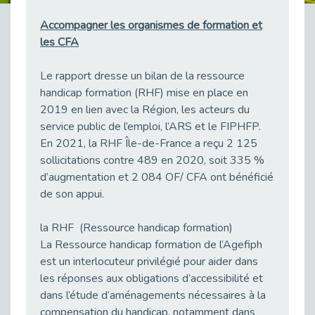
Besoin d’un appui ponctuel expertise handicap ?
Accompagner les organismes de formation et
Publié le 30/03/2026
les CFA
Sport2Job Clichy : une édition altoséquanaise avec Cap Emploi 92.
Publié le 30/03/2026
Le rapport dresse un bilan de la ressource
Mieux appréhender les enjeux du handicap singulier en entreprise - vidéo
handicap formation (RHF) mise en place en
Publié le 27/03/2026
2019 en lien avec la Région, les acteurs du
service public de l’emploi, l’ARS et le FIPHFP.
DOETH 2025: Fin de l'écrêtement
En 2021, la RHF Île-de-France a reçu 2 125
Publié le 24/03/2026
sollicitations contre 489 en 2020, soit 335 %
Déclarer son handicap à son employeur : un levier professionnel ?
d’augmentation et 2 084 OF/ CFA ont bénéficié
Publié le 23/03/2026
de son appui.
Le silence, l’autre face du recrutement : un appel au respect des candidats.
Publié le 23/03/2026
la RHF (Ressource handicap formation)
Synergie partenariale pour l'Inclusion Professionnelle chez Orange
La Ressource handicap formation de l’Agefiph
Publié le 16/03/2026
est un interlocuteur privilégié pour aider dans
les réponses aux obligations d’accessibilité et
Cap Emploi : L'accompagnement EXH c’est quoi ?
dans l’étude d’aménagements nécessaires à la
Publié le 16/03/2026
compensation du handicap, notamment dans