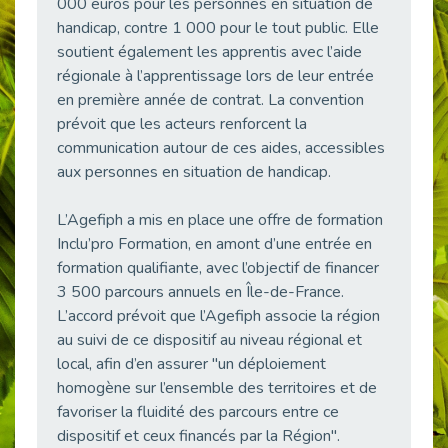
000 euros pour les personnes en situation de
Publié le 11/04/2026
handicap, contre 1 000 pour le tout public. Elle
Transition Écologique : Les Cap Emploi 75,92 et 93 s’engagent pour un Numérique Responsable
soutient également les apprentis avec l’aide
Publié le 11/04/2026
régionale à l’apprentissage lors de leur entrée
Recrutement des seniors : Un levier de transformation pour les ETI franciliennes
en première année de contrat. La convention
Publié le 11/04/2026
prévoit que les acteurs renforcent la
"Dois-je préciser que je suis handicapé sur mon CV?"
communication autour de ces aides, accessibles
Publié le 07/04/2026
aux personnes en situation de handicap.
Handicap psychique au travail : et si nous changions de regard - vidéo
L’Agefiph a mis en place une offre de formation
Publié le 03/04/2026
Inclu’pro Formation, en amont d’une entrée en
Avril, mois de l’accompagnement dans l’emploi avec Cap emploi.
formation qualifiante, avec l’objectif de financer
Publié le 01/04/2026
3 500 parcours annuels en Île-de-France.
Handicap invisible au travail : se taire ou parler? - vidéo
L’accord prévoit que l’Agefiph associe la région
Publié le 31/03/2026
au suivi de ce dispositif au niveau régional et
Journée mondiale de sensibilisation à l’autisme
local, afin d’en assurer "un déploiement
Publié le 31/03/2026
homogène sur l’ensemble des territoires et de
favoriser la fluidité des parcours entre ce
CDD de reconversion : un nouveau contrat pour sécuriser le changement de métier.
dispositif et ceux financés par la Région".
Publié le 30/03/2026