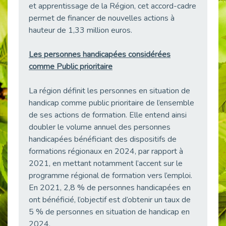
et apprentissage de la Région, cet accord-cadre
38 vidéos pour comprendre et agir durablement
permet de financer de nouvelles actions à
Publié le 04/05/2026
hauteur de 1,33 million euros.
Le taux d’emploi direct dans la fonction publique dépasse 6 % en 2025
Publié le 04/05/2026
Les personnes handicapées considérées
L'alternance : un tremplin vers l'emploi aussi pour les personnes en situation de handicap
comme Public prioritaire
Publié le 01/05/2026
Témoignage : Le parcours de Marc, 44 ans
La région définit les personnes en situation de
Publié le 30/04/2026
handicap comme public prioritaire de l’ensemble
de ses actions de formation. Elle entend ainsi
L’Aménagement Raisonnable : Un Levier pour l’Équité
doubler le volume annuel des personnes
Publié le 29/04/2026
handicapées bénéficiant des dispositifs de
Optimiser son CV lorsqu’on est en situation de handicap
formations régionaux en 2024, par rapport à
Publié le 29/04/2026
2021, en mettant notamment l’accent sur le
28 avril : Agir ensemble pour une culture de prévention au travail
programme régional de formation vers l’emploi.
Publié le 27/04/2026
En 2021, 2,8 % de personnes handicapées en
Mobilisation pour l’alternance et le handicap
ont bénéficié, l’objectif est d’obtenir un taux de
Publié le 24/04/2026
5 % de personnes en situation de handicap en
2024.
Handicap moteur et emploi : réussir ses recrutements vidéo