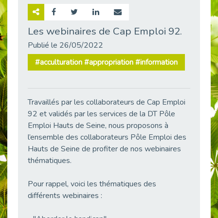
Retour sur la rencontre entre Cap Emploi 92 et Thales (Campus Meudon)
Publié le 02/06/2026
Les webinaires de Cap Emploi 92.
Emploi & Handicap : Hachette Livre et Cap emploi 92 renforcent leur collaboration
Publié le 26/05/2022
Publié le 02/06/2026
#acculturation #appropriation #information
Et si le handicap ne définissait plus la carrière ?
Publié le 30/05/2026
« Confiance en soi et acceptation du handicap » : un levier puissant vers l’emploi
Travaillés par les collaborateurs de Cap Emploi
Publié le 22/05/2026
92 et validés par les services de la DT Pôle
Handicap et emploi : une matinée pour briser les tabous
Emploi Hauts de Seine, nous proposons à
Publié le 21/05/2026
l’ensemble des collaborateurs Pôle Emploi des
L’alternance : un levier stratégique pour recruter et inclure durablement
Hauts de Seine de profiter de nos webinaires
Publié le 18/05/2026
thématiques.
Fibromyalgie : Quand la douleur invisible s’invite au bureau
Publié le 12/05/2026
Pour rappel, voici les thématiques des
différents webinaires :
CAP EMPLOI 92 : L’inclusion portée à son sommet, bien au-delà des quotas
Publié le 12/05/2026