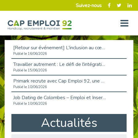
Suivez-nous
[Retour sur événement] L'inclusion au cœur de la Place de l'Emploi à La Défense !
Publié le 16/06/2026
Travailler autrement : Le défi de l'intégration des maladies chroniques en entreprise
Publié le 15/06/2026
Primark recrute avec Cap Emploi 92, une matinée couronnée de succès !
Publié le 10/06/2026
Job Dating de Colombes – Emploi et Insertion
Publié le 10/06/2026
Aborder l'entretien et la situation de handicap en toute confiance
Actualités
Publié le 09/06/2026
Retour sur l’atelier « Optimiser sa recherche d’emploi »
Publié le 02/06/2026