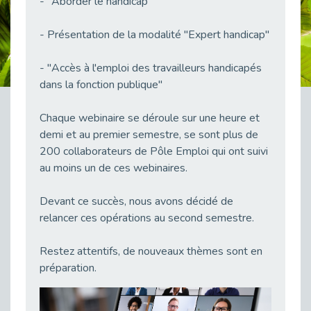
- "Aborder le handicap"
38 vidéos pour comprendre et agir durablement
Publié le 04/05/2026
- Présentation de la modalité "Expert handicap"
Le taux d’emploi direct dans la fonction publique dépasse 6 % en 2025
Publié le 04/05/2026
- "Accès à l'emploi des travailleurs handicapés
dans la fonction publique"
L'alternance : un tremplin vers l'emploi aussi pour les personnes en situation de handicap
Publié le 01/05/2026
Chaque webinaire se déroule sur une heure et
Témoignage : Le parcours de Marc, 44 ans
demi et au premier semestre, se sont plus de
Publié le 30/04/2026
200 collaborateurs de Pôle Emploi qui ont suivi
L’Aménagement Raisonnable : Un Levier pour l’Équité
au moins un de ces webinaires.
Publié le 29/04/2026
Optimiser son CV lorsqu’on est en situation de handicap
Devant ce succès, nous avons décidé de
Publié le 29/04/2026
relancer ces opérations au second semestre.
28 avril : Agir ensemble pour une culture de prévention au travail
Publié le 27/04/2026
Restez attentifs, de nouveaux thèmes sont en
préparation.
Mobilisation pour l’alternance et le handicap
Publié le 24/04/2026
Handicap moteur et emploi : réussir ses recrutements vidéo