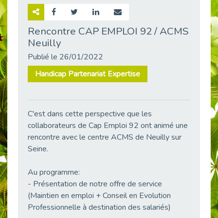
Retour sur la rencontre entre Cap Emploi 92 et Thales (Campus Meudon)
Publié le 02/06/2026
Rencontre CAP EMPLOI 92 / ACMS
Neuilly
Emploi & Handicap : Hachette Livre et Cap emploi 92 renforcent leur collaboration
Publié le 02/06/2026
Publié le 26/01/2022
Et si le handicap ne définissait plus la carrière ?
Handicap Partenariat Expertise
Publié le 30/05/2026
« Confiance en soi et acceptation du handicap » : un levier puissant vers l’emploi
Publié le 22/05/2026
C'est dans cette perspective que les
Handicap et emploi : une matinée pour briser les tabous
collaborateurs de Cap Emploi 92 ont animé une
Publié le 21/05/2026
rencontre avec le centre ACMS de Neuilly sur
L’alternance : un levier stratégique pour recruter et inclure durablement
Seine.
Publié le 18/05/2026
Au programme:
Fibromyalgie : Quand la douleur invisible s’invite au bureau
Publié le 12/05/2026
- Présentation de notre offre de service
(Maintien en emploi + Conseil en Evolution
CAP EMPLOI 92 : L’inclusion portée à son sommet, bien au-delà des quotas
Professionnelle à destination des salariés)
Publié le 12/05/2026