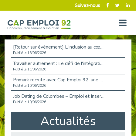
Suivez-nous
[Retour sur événement] L'inclusion au cœur de la Place de l'Emploi à La Défense !
Publié le 16/06/2026
Travailler autrement : Le défi de l'intégration des maladies chroniques en entreprise
Publié le 15/06/2026
Primark recrute avec Cap Emploi 92, une matinée couronnée de succès !
Publié le 10/06/2026
Job Dating de Colombes – Emploi et Insertion
Publié le 10/06/2026
Aborder l'entretien et la situation de handicap en toute confiance
Actualités
Publié le 09/06/2026
Retour sur l’atelier « Optimiser sa recherche d’emploi »
Publié le 02/06/2026