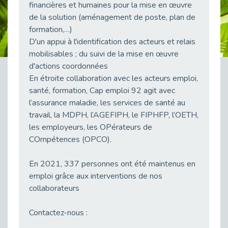
financières et humaines pour la mise en œuvre
Publié le 23/04/2026
de la solution (aménagement de poste, plan de
Témoignage : "Le maintien en emploi est un investissement, pas une contrainte."
formation,…)
Publié le 22/04/2026
D'un appui à l'identification des acteurs et relais
mobilisables ; du suivi de la mise en œuvre
L’équipe de Cap Emploi 92 s’agrandit : Bienvenue à Charmila, Khoudia et Fadila !
Publié le 20/04/2026
d'actions coordonnées
En étroite collaboration avec les acteurs emploi,
[RETOUR SUR] Une session de recrutement inclusive réussie à Asnières !
santé, formation, Cap emploi 92 agit avec
Publié le 20/04/2026
l’assurance maladie, les services de santé au
Emploi et Handicap : Une alliance de style entre Cap Emploi 92 et La Cravate Solidaire
travail, la MDPH, l’AGEFIPH, le FIPHFP, l’OETH,
Publié le 20/04/2026
les employeurs, les OPérateurs de
Cap Emploi 92 s'engage pour la santé mentale : La formation PSSM au cœur de l'accompagnement
COmpétences (OPCO).
Publié le 13/04/2026
En 2021, 337 personnes ont été maintenus en
Recrutement et Handicap : Et si vous testiez avant de vous engager ?
Publié le 13/04/2026
emploi grâce aux interventions de nos
collaborateurs
Journée mondiale de la maladie de Parkinson : Mieux comprendre pour mieux accompagner
Publié le 11/04/2026
Contactez-nous :
L’alternance pour tous : Cap Emploi 92 et Seine Ouest Entreprise et Emploi mobilisés à Boulogne-Billancourt