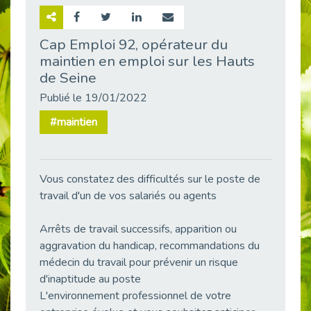
Retour sur la rencontre entre Cap Emploi 92 et Thales (Campus Meudon)
Publié le 02/06/2026
Cap Emploi 92, opérateur du
maintien en emploi sur les Hauts
Emploi & Handicap : Hachette Livre et Cap emploi 92 renforcent leur collaboration
Publié le 02/06/2026
de Seine
Et si le handicap ne définissait plus la carrière ?
Publié le 19/01/2022
Publié le 30/05/2026
#maintien
« Confiance en soi et acceptation du handicap » : un levier puissant vers l’emploi
Publié le 22/05/2026
Handicap et emploi : une matinée pour briser les tabous
Vous constatez des difficultés sur le poste de
Publié le 21/05/2026
travail d'un de vos salariés ou agents
L’alternance : un levier stratégique pour recruter et inclure durablement
Publié le 18/05/2026
Arrêts de travail successifs, apparition ou
aggravation du handicap, recommandations du
Fibromyalgie : Quand la douleur invisible s’invite au bureau
Publié le 12/05/2026
médecin du travail pour prévenir un risque
d'inaptitude au poste
CAP EMPLOI 92 : L’inclusion portée à son sommet, bien au-delà des quotas
L'environnement professionnel de votre
Publié le 12/05/2026