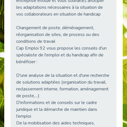
entreprise évolue et vous souhaitez anticiper
38 vidéos pour comprendre et agir durablement
les adaptations nécessaires à la situation de
Publié le 04/05/2026
vos collaborateurs en situation de handicap
Le taux d’emploi direct dans la fonction publique dépasse 6 % en 2025
Publié le 04/05/2026
Changement de poste, déménagement,
réorganisation de sites, de process ou des
L'alternance : un tremplin vers l'emploi aussi pour les personnes en situation de handicap
Publié le 01/05/2026
conditions de travail
Cap Emploi 92 vous propose les conseils d'un
Témoignage : Le parcours de Marc, 44 ans
spécialiste de l'emploi et du handicap afin de
Publié le 30/04/2026
bénéficier :
L’Aménagement Raisonnable : Un Levier pour l’Équité
Publié le 29/04/2026
D'une analyse de la situation et d'une recherche
Optimiser son CV lorsqu’on est en situation de handicap
de solutions adaptées (organisation du travail,
Publié le 29/04/2026
reclassement interne, formation, aménagement
de poste,…)
28 avril : Agir ensemble pour une culture de prévention au travail
Publié le 27/04/2026
D'informations et de conseils sur le cadre
juridique et la démarche de maintien dans
Mobilisation pour l’alternance et le handicap
l'emploi
Publié le 24/04/2026
De la mobilisation des aides techniques,
Handicap moteur et emploi : réussir ses recrutements vidéo