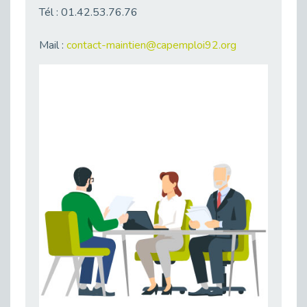
Publié le 11/04/2026
Tél : 01.42.53.76.76
Transition Écologique : Les Cap Emploi 75,92 et 93 s’engagent pour un Numérique Responsable
Publié le 11/04/2026
Mail :
contact-maintien@capemploi92.org
Recrutement des seniors : Un levier de transformation pour les ETI franciliennes
Publié le 11/04/2026
"Dois-je préciser que je suis handicapé sur mon CV?"
Publié le 07/04/2026
Handicap psychique au travail : et si nous changions de regard - vidéo
Publié le 03/04/2026
Avril, mois de l’accompagnement dans l’emploi avec Cap emploi.
Publié le 01/04/2026
Handicap invisible au travail : se taire ou parler? - vidéo
Publié le 31/03/2026
Journée mondiale de sensibilisation à l’autisme
Publié le 31/03/2026
CDD de reconversion : un nouveau contrat pour sécuriser le changement de métier.
Publié le 30/03/2026