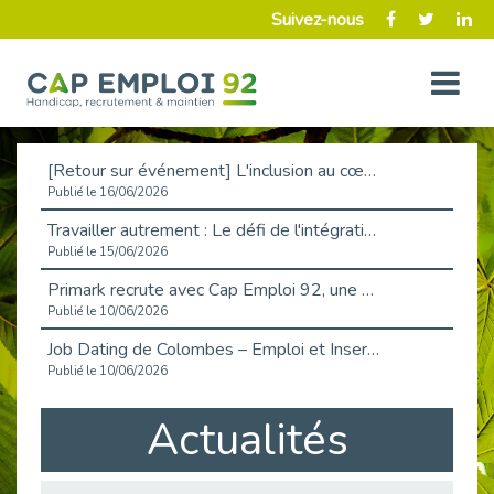
Suivez-nous
[Retour sur événement] L'inclusion au cœur de la Place de l'Emploi à La Défense !
Publié le 16/06/2026
Travailler autrement : Le défi de l'intégration des maladies chroniques en entreprise
Publié le 15/06/2026
Primark recrute avec Cap Emploi 92, une matinée couronnée de succès !
Publié le 10/06/2026
Job Dating de Colombes – Emploi et Insertion
Publié le 10/06/2026
Aborder l'entretien et la situation de handicap en toute confiance
Actualités
Publié le 09/06/2026
Retour sur l’atelier « Optimiser sa recherche d’emploi »
Publié le 02/06/2026