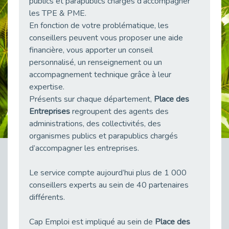
publics et parapublics chargés d’accompagner
38 vidéos pour comprendre et agir durablement
les TPE & PME.
Publié le 04/05/2026
En fonction de votre problématique, les
Le taux d’emploi direct dans la fonction publique dépasse 6 % en 2025
conseillers peuvent vous proposer une aide
Publié le 04/05/2026
financière, vous apporter un conseil
personnalisé, un renseignement ou un
L'alternance : un tremplin vers l'emploi aussi pour les personnes en situation de handicap
Publié le 01/05/2026
accompagnement technique grâce à leur
expertise.
Témoignage : Le parcours de Marc, 44 ans
Présents sur chaque département,
Place des
Publié le 30/04/2026
Entreprises
regroupent des agents des
L’Aménagement Raisonnable : Un Levier pour l’Équité
administrations, des collectivités, des
Publié le 29/04/2026
organismes publics et parapublics chargés
Optimiser son CV lorsqu’on est en situation de handicap
d’accompagner les entreprises.
Publié le 29/04/2026
Le service compte aujourd’hui plus de 1 000
28 avril : Agir ensemble pour une culture de prévention au travail
Publié le 27/04/2026
conseillers experts au sein de 40 partenaires
différents.
Mobilisation pour l’alternance et le handicap
Publié le 24/04/2026
Cap Emploi est impliqué au sein de
Place des
Handicap moteur et emploi : réussir ses recrutements vidéo