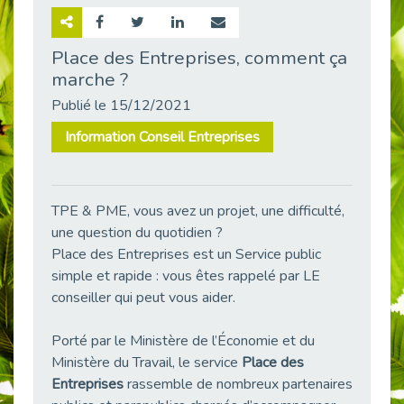
Retour sur la rencontre entre Cap Emploi 92 et Thales (Campus Meudon)
Publié le 02/06/2026
Place des Entreprises, comment ça
marche ?
Emploi & Handicap : Hachette Livre et Cap emploi 92 renforcent leur collaboration
Publié le 02/06/2026
Publié le 15/12/2021
Et si le handicap ne définissait plus la carrière ?
Information Conseil Entreprises
Publié le 30/05/2026
« Confiance en soi et acceptation du handicap » : un levier puissant vers l’emploi
Publié le 22/05/2026
TPE & PME, vous avez un projet, une difficulté,
Handicap et emploi : une matinée pour briser les tabous
une question du quotidien ?
Publié le 21/05/2026
Place des Entreprises est un Service public
L’alternance : un levier stratégique pour recruter et inclure durablement
simple et rapide : vous êtes rappelé par LE
Publié le 18/05/2026
conseiller qui peut vous aider.
Fibromyalgie : Quand la douleur invisible s’invite au bureau
Publié le 12/05/2026
Porté par le Ministère de l’Économie et du
Ministère du Travail, le service
Place des
CAP EMPLOI 92 : L’inclusion portée à son sommet, bien au-delà des quotas
Entreprises
rassemble de nombreux partenaires
Publié le 12/05/2026