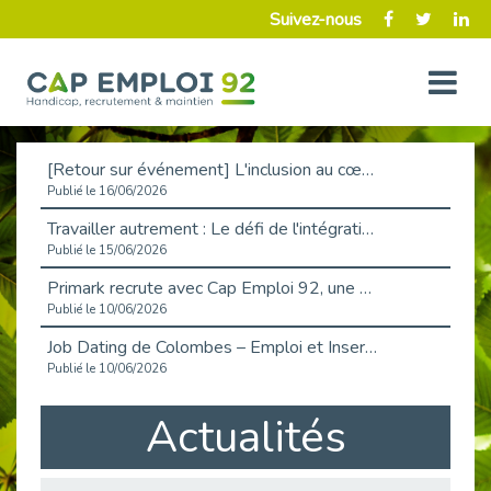
Suivez-nous
[Retour sur événement] L'inclusion au cœur de la Place de l'Emploi à La Défense !
Publié le 16/06/2026
Travailler autrement : Le défi de l'intégration des maladies chroniques en entreprise
Publié le 15/06/2026
Primark recrute avec Cap Emploi 92, une matinée couronnée de succès !
Publié le 10/06/2026
Job Dating de Colombes – Emploi et Insertion
Publié le 10/06/2026
Aborder l'entretien et la situation de handicap en toute confiance
Actualités
Publié le 09/06/2026
Retour sur l’atelier « Optimiser sa recherche d’emploi »
Publié le 02/06/2026