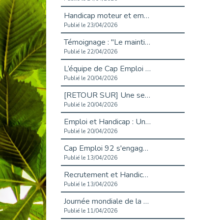
Handicap moteur et emploi : réussir ses recrutements vidéo
Publié le 23/04/2026
Témoignage : "Le maintien en emploi est un investissement, pas une contrainte."
Publié le 22/04/2026
L’équipe de Cap Emploi 92 s’agrandit : Bienvenue à Charmila, Khoudia et Fadila !
Publié le 20/04/2026
[RETOUR SUR] Une session de recrutement inclusive réussie à Asnières !
Publié le 20/04/2026
Emploi et Handicap : Une alliance de style entre Cap Emploi 92 et La Cravate Solidaire
Publié le 20/04/2026
Cap Emploi 92 s'engage pour la santé mentale : La formation PSSM au cœur de l'accompagnement
Publié le 13/04/2026
Recrutement et Handicap : Et si vous testiez avant de vous engager ?
Publié le 13/04/2026
Journée mondiale de la maladie de Parkinson : Mieux comprendre pour mieux accompagner
Publié le 11/04/2026