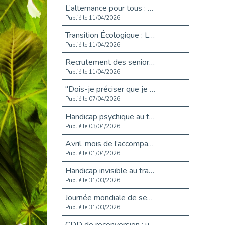
L’alternance pour tous : Cap Emploi 92 et Seine Ouest Entreprise et Emploi mobilisés à Boulogne-Billancourt
Publié le 11/04/2026
Transition Écologique : Les Cap Emploi 75,92 et 93 s’engagent pour un Numérique Responsable
Publié le 11/04/2026
Recrutement des seniors : Un levier de transformation pour les ETI franciliennes
Publié le 11/04/2026
"Dois-je préciser que je suis handicapé sur mon CV?"
Publié le 07/04/2026
Handicap psychique au travail : et si nous changions de regard - vidéo
Publié le 03/04/2026
Avril, mois de l’accompagnement dans l’emploi avec Cap emploi.
Publié le 01/04/2026
Handicap invisible au travail : se taire ou parler? - vidéo
Publié le 31/03/2026
Journée mondiale de sensibilisation à l’autisme
Publié le 31/03/2026