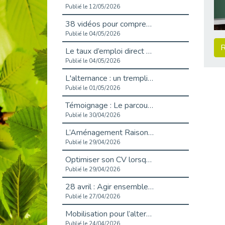
Publié le 12/05/2026
38 vidéos pour comprendre et agir durablement
Publié le 04/05/2026
R
Le taux d’emploi direct dans la fonction publique dépasse 6 % en 2025
Publié le 04/05/2026
L'alternance : un tremplin vers l'emploi aussi pour les personnes en situation de handicap
Publié le 01/05/2026
Témoignage : Le parcours de Marc, 44 ans
Publié le 30/04/2026
L’Aménagement Raisonnable : Un Levier pour l’Équité
Publié le 29/04/2026
Optimiser son CV lorsqu’on est en situation de handicap
Publié le 29/04/2026
28 avril : Agir ensemble pour une culture de prévention au travail
Publié le 27/04/2026
Mobilisation pour l’alternance et le handicap
Publié le 24/04/2026