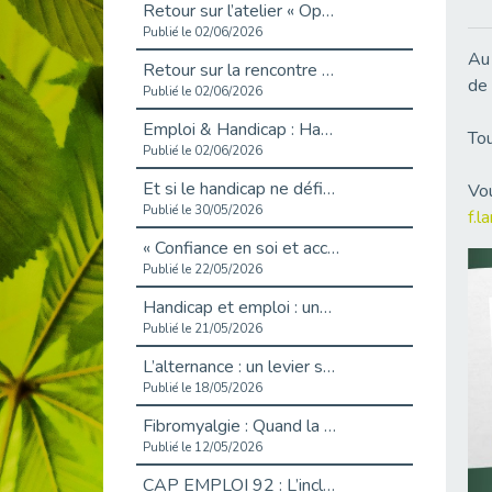
Retour sur l’atelier « Optimiser sa recherche d’emploi »
Publié le 02/06/2026
Au 
Retour sur la rencontre entre Cap Emploi 92 et Thales (Campus Meudon)
de 
Publié le 02/06/2026
Emploi & Handicap : Hachette Livre et Cap emploi 92 renforcent leur collaboration
Tou
Publié le 02/06/2026
Et si le handicap ne définissait plus la carrière ?
Vou
Publié le 30/05/2026
f.
« Confiance en soi et acceptation du handicap » : un levier puissant vers l’emploi
Publié le 22/05/2026
Handicap et emploi : une matinée pour briser les tabous
Publié le 21/05/2026
L’alternance : un levier stratégique pour recruter et inclure durablement
Publié le 18/05/2026
Fibromyalgie : Quand la douleur invisible s’invite au bureau
Publié le 12/05/2026
CAP EMPLOI 92 : L’inclusion portée à son sommet, bien au-delà des quotas