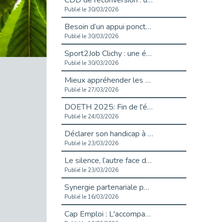
CDD de reconversion : un nouveau contrat pour sécuriser le changement de métier.
Publié le 30/03/2026
Besoin d’un appui ponctuel expertise handicap ?
Publié le 30/03/2026
Sport2Job Clichy : une édition altoséquanaise avec Cap Emploi 92.
Publié le 30/03/2026
Mieux appréhender les enjeux du handicap singulier en entreprise - vidéo
Publié le 27/03/2026
DOETH 2025: Fin de l'écrêtement
Publié le 24/03/2026
Déclarer son handicap à son employeur : un levier professionnel ?
Publié le 23/03/2026
Le silence, l’autre face du recrutement : un appel au respect des candidats.
Publié le 23/03/2026
Synergie partenariale pour l'Inclusion Professionnelle chez Orange
Publié le 16/03/2026
Cap Emploi : L'accompagnement EXH c’est quoi ?