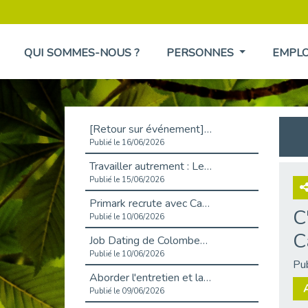
QUI SOMMES-NOUS ?
PERSONNES
EMPL
[Retour sur événement] L'inclusion au cœur de la Place de l'Emploi à La Défense !
Publié le 16/06/2026
Travailler autrement : Le défi de l'intégration des maladies chroniques en entreprise
Publié le 15/06/2026
Primark recrute avec Cap Emploi 92, une matinée couronnée de succès !
C
Publié le 10/06/2026
C
Job Dating de Colombes – Emploi et Insertion
Publié le 10/06/2026
Pu
Aborder l'entretien et la situation de handicap en toute confiance
Publié le 09/06/2026