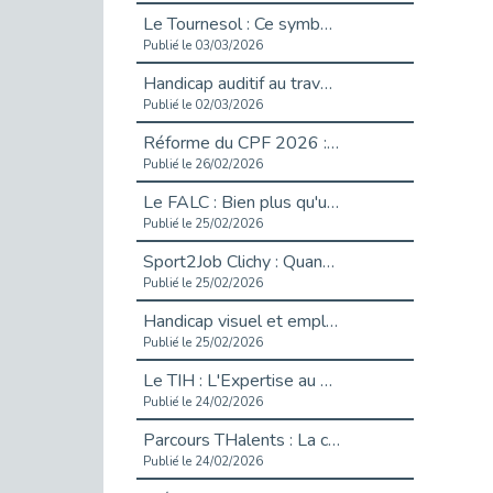
Le Tournesol : Ce symbole discret qui change la vie des personnes en situation de handicap invisible
Publié le 03/03/2026
Handicap auditif au travail : rendre l’invisible accessible
Publié le 02/03/2026
Réforme du CPF 2026 : Ce qui change ce printemps pour vos droits à la formation
Publié le 26/02/2026
Le FALC : Bien plus qu'une écriture, un levier d'inclusion
Publié le 25/02/2026
Sport2Job Clichy : Quand le terrain devient le plus beau des bureaux
Publié le 25/02/2026
Handicap visuel et emploi : lever les obstacles pour révéler les - vidéo
Publié le 25/02/2026
Le TIH : L'Expertise au Service de l'Inclusion
Publié le 24/02/2026
Parcours THalents : La complémentarité au service de l'Emploi.
Publié le 24/02/2026