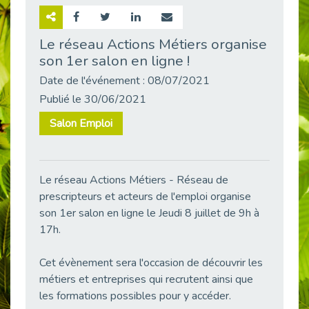
Retour sur la rencontre entre Cap Emploi 92 et Thales (Campus Meudon)
Publié le 02/06/2026
Le réseau Actions Métiers organise
son 1er salon en ligne !
Emploi & Handicap : Hachette Livre et Cap emploi 92 renforcent leur collaboration
Publié le 02/06/2026
Date de l'événement : 08/07/2021
Et si le handicap ne définissait plus la carrière ?
Publié le 30/06/2021
Publié le 30/05/2026
Salon Emploi
« Confiance en soi et acceptation du handicap » : un levier puissant vers l’emploi
Publié le 22/05/2026
Handicap et emploi : une matinée pour briser les tabous
Le réseau Actions Métiers - Réseau de
Publié le 21/05/2026
prescripteurs et acteurs de l'emploi organise
L’alternance : un levier stratégique pour recruter et inclure durablement
son 1er salon en ligne le Jeudi 8 juillet de 9h à
Publié le 18/05/2026
17h.
Fibromyalgie : Quand la douleur invisible s’invite au bureau
Publié le 12/05/2026
Cet évènement sera l'occasion de découvrir les
métiers et entreprises qui recrutent ainsi que
CAP EMPLOI 92 : L’inclusion portée à son sommet, bien au-delà des quotas
les formations possibles pour y accéder.
Publié le 12/05/2026