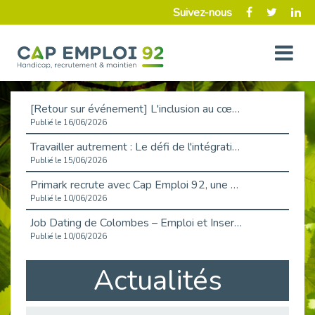
Suivez-nous
[Retour sur événement] L'inclusion au cœur de la Place de l'Emploi à La Défense !
Publié le 16/06/2026
Travailler autrement : Le défi de l'intégration des maladies chroniques en entreprise
Publié le 15/06/2026
Primark recrute avec Cap Emploi 92, une matinée couronnée de succès !
Publié le 10/06/2026
Job Dating de Colombes – Emploi et Insertion
Publié le 10/06/2026
Aborder l'entretien et la situation de handicap en toute confiance
Actualités
Publié le 09/06/2026
Retour sur l’atelier « Optimiser sa recherche d’emploi »
Publié le 02/06/2026