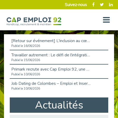
Suivez-nous
[Retour sur événement] L'inclusion au cœur de la Place de l'Emploi à La Défense !
Publié le 16/06/2026
Travailler autrement : Le défi de l'intégration des maladies chroniques en entreprise
Publié le 15/06/2026
Primark recrute avec Cap Emploi 92, une matinée couronnée de succès !
Publié le 10/06/2026
Job Dating de Colombes – Emploi et Insertion
Publié le 10/06/2026
Aborder l'entretien et la situation de handicap en toute confiance
Actualités
Publié le 09/06/2026
Retour sur l’atelier « Optimiser sa recherche d’emploi »
Publié le 02/06/2026