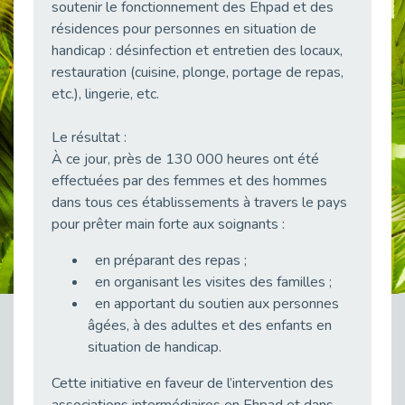
soutenir le fonctionnement des Ehpad et des
Publié le 23/04/2026
résidences pour personnes en situation de
Témoignage : "Le maintien en emploi est un investissement, pas une contrainte."
handicap : désinfection et entretien des locaux,
Publié le 22/04/2026
restauration (cuisine, plonge, portage de repas,
etc.), lingerie, etc.
L’équipe de Cap Emploi 92 s’agrandit : Bienvenue à Charmila, Khoudia et Fadila !
Publié le 20/04/2026
Le résultat :
[RETOUR SUR] Une session de recrutement inclusive réussie à Asnières !
À ce jour, près de 130 000 heures ont été
Publié le 20/04/2026
effectuées par des femmes et des hommes
Emploi et Handicap : Une alliance de style entre Cap Emploi 92 et La Cravate Solidaire
dans tous ces établissements à travers le pays
Publié le 20/04/2026
pour prêter main forte aux soignants :
Cap Emploi 92 s'engage pour la santé mentale : La formation PSSM au cœur de l'accompagnement
en préparant des repas ;
Publié le 13/04/2026
en organisant les visites des familles ;
Recrutement et Handicap : Et si vous testiez avant de vous engager ?
en apportant du soutien aux personnes
Publié le 13/04/2026
âgées, à des adultes et des enfants en
Journée mondiale de la maladie de Parkinson : Mieux comprendre pour mieux accompagner
situation de handicap.
Publié le 11/04/2026
Cette initiative en faveur de l’intervention des
L’alternance pour tous : Cap Emploi 92 et Seine Ouest Entreprise et Emploi mobilisés à Boulogne-Billancourt
associations intermédiaires en Ehpad et dans