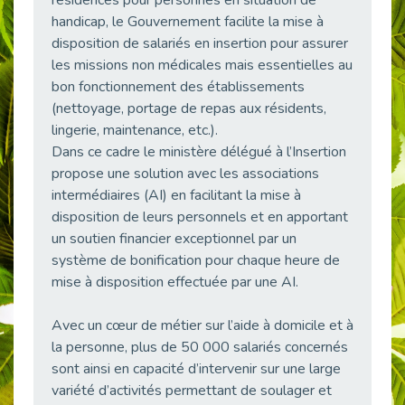
38 vidéos pour comprendre et agir durablement
handicap, le Gouvernement facilite la mise à
Publié le 04/05/2026
disposition de salariés en insertion pour assurer
Le taux d’emploi direct dans la fonction publique dépasse 6 % en 2025
les missions non médicales mais essentielles au
Publié le 04/05/2026
bon fonctionnement des établissements
(nettoyage, portage de repas aux résidents,
L'alternance : un tremplin vers l'emploi aussi pour les personnes en situation de handicap
lingerie, maintenance, etc.).
Publié le 01/05/2026
Dans ce cadre le ministère délégué à l’Insertion
Témoignage : Le parcours de Marc, 44 ans
propose une solution avec les associations
Publié le 30/04/2026
intermédiaires (AI) en facilitant la mise à
L’Aménagement Raisonnable : Un Levier pour l’Équité
disposition de leurs personnels et en apportant
Publié le 29/04/2026
un soutien financier exceptionnel par un
Optimiser son CV lorsqu’on est en situation de handicap
système de bonification pour chaque heure de
Publié le 29/04/2026
mise à disposition effectuée par une AI.
28 avril : Agir ensemble pour une culture de prévention au travail
Avec un cœur de métier sur l’aide à domicile et à
Publié le 27/04/2026
la personne, plus de 50 000 salariés concernés
Mobilisation pour l’alternance et le handicap
sont ainsi en capacité d’intervenir sur une large
Publié le 24/04/2026
variété d’activités permettant de soulager et
Handicap moteur et emploi : réussir ses recrutements vidéo