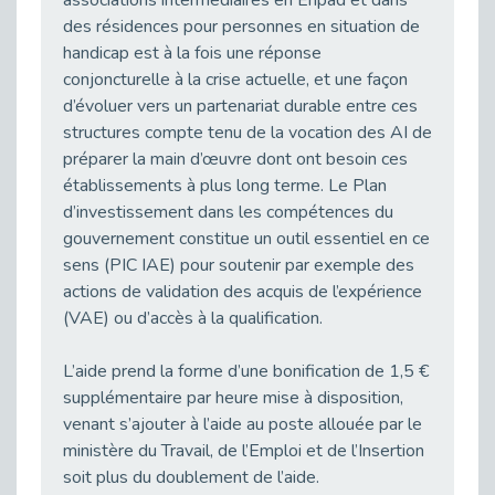
Publié le 11/04/2026
des résidences pour personnes en situation de
Transition Écologique : Les Cap Emploi 75,92 et 93 s’engagent pour un Numérique Responsable
handicap est à la fois une réponse
Publié le 11/04/2026
conjoncturelle à la crise actuelle, et une façon
Recrutement des seniors : Un levier de transformation pour les ETI franciliennes
d’évoluer vers un partenariat durable entre ces
Publié le 11/04/2026
structures compte tenu de la vocation des AI de
préparer la main d’œuvre dont ont besoin ces
"Dois-je préciser que je suis handicapé sur mon CV?"
établissements à plus long terme. Le Plan
Publié le 07/04/2026
d’investissement dans les compétences du
Handicap psychique au travail : et si nous changions de regard - vidéo
gouvernement constitue un outil essentiel en ce
Publié le 03/04/2026
sens (PIC IAE) pour soutenir par exemple des
Avril, mois de l’accompagnement dans l’emploi avec Cap emploi.
actions de validation des acquis de l’expérience
Publié le 01/04/2026
(VAE) ou d’accès à la qualification.
Handicap invisible au travail : se taire ou parler? - vidéo
Publié le 31/03/2026
L’aide prend la forme d’une bonification de 1,5 €
supplémentaire par heure mise à disposition,
Journée mondiale de sensibilisation à l’autisme
venant s’ajouter à l’aide au poste allouée par le
Publié le 31/03/2026
ministère du Travail, de l’Emploi et de l’Insertion
CDD de reconversion : un nouveau contrat pour sécuriser le changement de métier.
soit plus du doublement de l’aide.
Publié le 30/03/2026