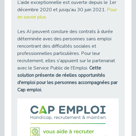
L’aide exceptionnelle est ouverte depuis le 1er
Besoin d’un appui ponctuel expertise handicap ?
décembre 2020 et jusqu’au 30 juin 2021.
Pour
Publié le 30/03/2026
en savoir plus
Sport2Job Clichy : une édition altoséquanaise avec Cap Emploi 92.
Publié le 30/03/2026
Les AI peuvent conclure des contrats à durée
déterminée avec des personnes sans emploi
Mieux appréhender les enjeux du handicap singulier en entreprise - vidéo
rencontrant des difficultés sociales et
Publié le 27/03/2026
professionnelles particulières. Pour leur
DOETH 2025: Fin de l'écrêtement
recrutement, elles s'appuient sur le partenariat
Publié le 24/03/2026
avec le Service Public de l'Emploi.
Cette
Déclarer son handicap à son employeur : un levier professionnel ?
solution présente de réelles opportunités
Publié le 23/03/2026
d'emploi pour les personnes accompagnées par
Le silence, l’autre face du recrutement : un appel au respect des candidats.
Cap emploi.
Publié le 23/03/2026
Synergie partenariale pour l'Inclusion Professionnelle chez Orange
Publié le 16/03/2026
Cap Emploi : L'accompagnement EXH c’est quoi ?
Publié le 16/03/2026