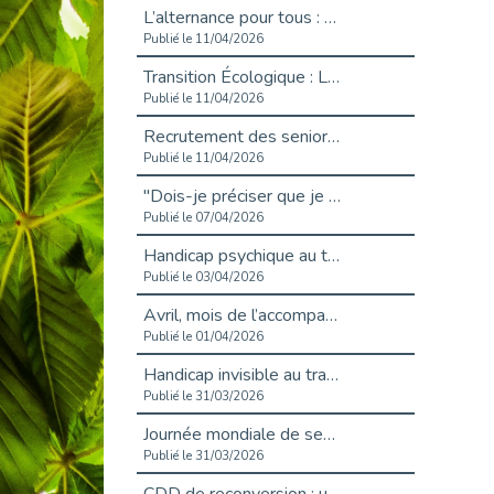
L’alternance pour tous : Cap Emploi 92 et Seine Ouest Entreprise et Emploi mobilisés à Boulogne-Billancourt
Publié le 11/04/2026
Transition Écologique : Les Cap Emploi 75,92 et 93 s’engagent pour un Numérique Responsable
Publié le 11/04/2026
Recrutement des seniors : Un levier de transformation pour les ETI franciliennes
Publié le 11/04/2026
"Dois-je préciser que je suis handicapé sur mon CV?"
Publié le 07/04/2026
Handicap psychique au travail : et si nous changions de regard - vidéo
Publié le 03/04/2026
Avril, mois de l’accompagnement dans l’emploi avec Cap emploi.
Publié le 01/04/2026
Handicap invisible au travail : se taire ou parler? - vidéo
Publié le 31/03/2026
Journée mondiale de sensibilisation à l’autisme
Publié le 31/03/2026