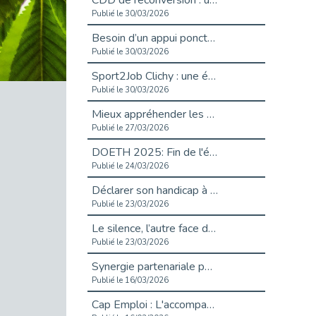
CDD de reconversion : un nouveau contrat pour sécuriser le changement de métier.
Publié le 30/03/2026
Besoin d’un appui ponctuel expertise handicap ?
Publié le 30/03/2026
Sport2Job Clichy : une édition altoséquanaise avec Cap Emploi 92.
Publié le 30/03/2026
Mieux appréhender les enjeux du handicap singulier en entreprise - vidéo
Publié le 27/03/2026
DOETH 2025: Fin de l'écrêtement
Publié le 24/03/2026
Déclarer son handicap à son employeur : un levier professionnel ?
Publié le 23/03/2026
Le silence, l’autre face du recrutement : un appel au respect des candidats.
Publié le 23/03/2026
Synergie partenariale pour l'Inclusion Professionnelle chez Orange
Publié le 16/03/2026
Cap Emploi : L'accompagnement EXH c’est quoi ?