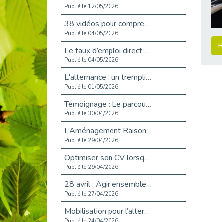
Publié le 12/05/2026
38 vidéos pour comprendre et agir durablement
Publié le 04/05/2026
R
Le taux d’emploi direct dans la fonction publique dépasse 6 % en 2025
Publié le 04/05/2026
L'alternance : un tremplin vers l'emploi aussi pour les personnes en situation de handicap
Publié le 01/05/2026
Témoignage : Le parcours de Marc, 44 ans
Publié le 30/04/2026
L’Aménagement Raisonnable : Un Levier pour l’Équité
Publié le 29/04/2026
Optimiser son CV lorsqu’on est en situation de handicap
Publié le 29/04/2026
28 avril : Agir ensemble pour une culture de prévention au travail
Publié le 27/04/2026
Mobilisation pour l’alternance et le handicap
Publié le 24/04/2026