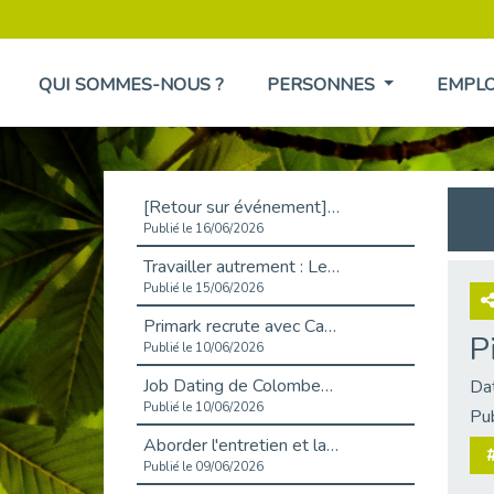
QUI SOMMES-NOUS ?
PERSONNES
EMPL
[Retour sur événement] L'inclusion au cœur de la Place de l'Emploi à La Défense !
Publié le 16/06/2026
Travailler autrement : Le défi de l'intégration des maladies chroniques en entreprise
Publié le 15/06/2026
Primark recrute avec Cap Emploi 92, une matinée couronnée de succès !
P
Publié le 10/06/2026
Job Dating de Colombes – Emploi et Insertion
Da
Publié le 10/06/2026
Pu
Aborder l'entretien et la situation de handicap en toute confiance
#
Publié le 09/06/2026