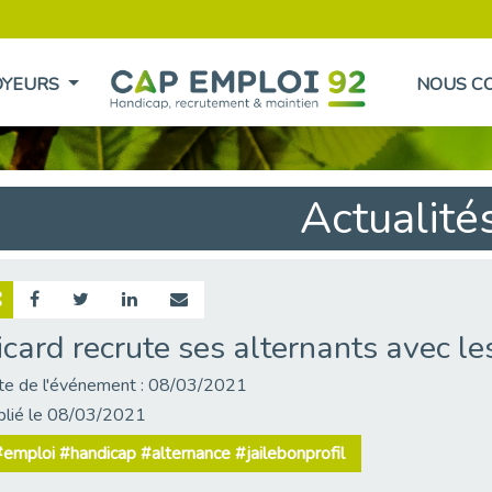
OYEURS
NOUS C
Actualité
icard recrute ses alternants avec l
te de l'événement : 08/03/2021
blié le 08/03/2021
emploi #handicap #alternance #jailebonprofil