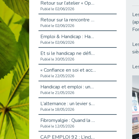
Retour sur l’atelier « Optimiser sa recherche d’emploi »
Publié le 02/06/2026
Le
Retour sur la rencontre entre Cap Emploi 92 et Thales (Campus Meudon)
(ap
Publié le 02/06/2026
Fon
Emploi & Handicap : Hachette Livre et Cap emploi 92 renforcent leur collaboration
Publié le 02/06/2026
Les
siè
Et si le handicap ne définissait plus la carrière ?
Publié le 30/05/2026
Les
« Confiance en soi et acceptation du handicap » : un levier puissant vers l’emploi
Publié le 22/05/2026
Handicap et emploi : une matinée pour briser les tabous
Publié le 21/05/2026
L’alternance : un levier stratégique pour recruter et inclure durablement
Publié le 18/05/2026
Fibromyalgie : Quand la douleur invisible s’invite au bureau
Publié le 12/05/2026
CAP EMPLOI 92 : L’inclusion portée à son sommet, bien au-delà des quotas