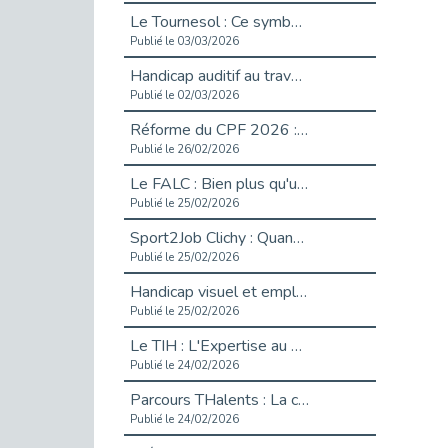
Le Tournesol : Ce symbole discret qui change la vie des personnes en situation de handicap invisible
Publié le 03/03/2026
Handicap auditif au travail : rendre l’invisible accessible
Publié le 02/03/2026
Réforme du CPF 2026 : Ce qui change ce printemps pour vos droits à la formation
Publié le 26/02/2026
Le FALC : Bien plus qu'une écriture, un levier d'inclusion
Publié le 25/02/2026
Sport2Job Clichy : Quand le terrain devient le plus beau des bureaux
Publié le 25/02/2026
Handicap visuel et emploi : lever les obstacles pour révéler les - vidéo
Publié le 25/02/2026
Le TIH : L'Expertise au Service de l'Inclusion
Publié le 24/02/2026
Parcours THalents : La complémentarité au service de l'Emploi.
Publié le 24/02/2026