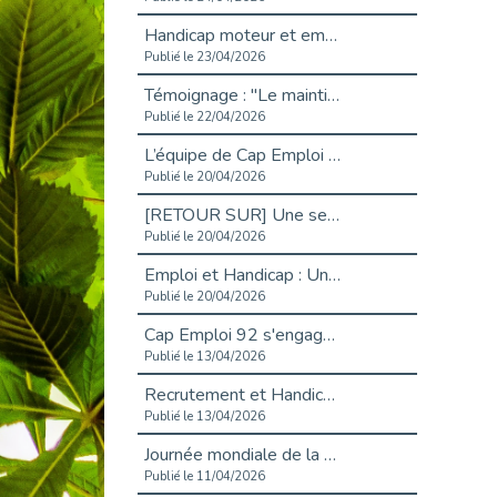
Handicap moteur et emploi : réussir ses recrutements vidéo
Publié le 23/04/2026
Témoignage : "Le maintien en emploi est un investissement, pas une contrainte."
Publié le 22/04/2026
L’équipe de Cap Emploi 92 s’agrandit : Bienvenue à Charmila, Khoudia et Fadila !
Publié le 20/04/2026
[RETOUR SUR] Une session de recrutement inclusive réussie à Asnières !
Publié le 20/04/2026
Emploi et Handicap : Une alliance de style entre Cap Emploi 92 et La Cravate Solidaire
Publié le 20/04/2026
Cap Emploi 92 s'engage pour la santé mentale : La formation PSSM au cœur de l'accompagnement
Publié le 13/04/2026
Recrutement et Handicap : Et si vous testiez avant de vous engager ?
Publié le 13/04/2026
Journée mondiale de la maladie de Parkinson : Mieux comprendre pour mieux accompagner
Publié le 11/04/2026