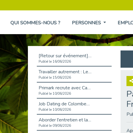
QUI SOMMES-NOUS ?
PERSONNES
EMPL
[Retour sur événement] L'inclusion au cœur de la Place de l'Emploi à La Défense !
Publié le 16/06/2026
Travailler autrement : Le défi de l'intégration des maladies chroniques en entreprise
Publié le 15/06/2026
Primark recrute avec Cap Emploi 92, une matinée couronnée de succès !
P
Publié le 10/06/2026
F
Job Dating de Colombes – Emploi et Insertion
Publié le 10/06/2026
Pu
Aborder l'entretien et la situation de handicap en toute confiance
Publié le 09/06/2026
Apr