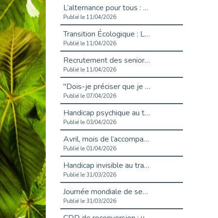
L’alternance pour tous : Cap Emploi 92 et Seine Ouest Entreprise et Emploi mobilisés à Boulogne-Billancourt
Publié le 11/04/2026
Transition Écologique : Les Cap Emploi 75,92 et 93 s’engagent pour un Numérique Responsable
Publié le 11/04/2026
Recrutement des seniors : Un levier de transformation pour les ETI franciliennes
Publié le 11/04/2026
"Dois-je préciser que je suis handicapé sur mon CV?"
Publié le 07/04/2026
Handicap psychique au travail : et si nous changions de regard - vidéo
Publié le 03/04/2026
Avril, mois de l’accompagnement dans l’emploi avec Cap emploi.
Publié le 01/04/2026
Handicap invisible au travail : se taire ou parler? - vidéo
Publié le 31/03/2026
Journée mondiale de sensibilisation à l’autisme
Publié le 31/03/2026