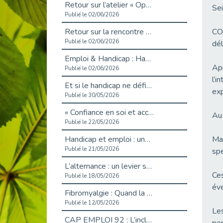
Retour sur l’atelier « Optimiser sa recherche d’emploi »
Sei
Publié le 02/06/2026
Retour sur la rencontre entre Cap Emploi 92 et Thales (Campus Meudon)
COV
Publié le 02/06/2026
dél
Emploi & Handicap : Hachette Livre et Cap emploi 92 renforcent leur collaboration
Apr
Publié le 02/06/2026
l’i
Et si le handicap ne définissait plus la carrière ?
exp
Publié le 30/05/2026
« Confiance en soi et acceptation du handicap » : un levier puissant vers l’emploi
Au 
Publié le 22/05/2026
Handicap et emploi : une matinée pour briser les tabous
Mag
Publié le 21/05/2026
spe
L’alternance : un levier stratégique pour recruter et inclure durablement
Ces
Publié le 18/05/2026
éve
Fibromyalgie : Quand la douleur invisible s’invite au bureau
Publié le 12/05/2026
Les
CAP EMPLOI 92 : L’inclusion portée à son sommet, bien au-delà des quotas