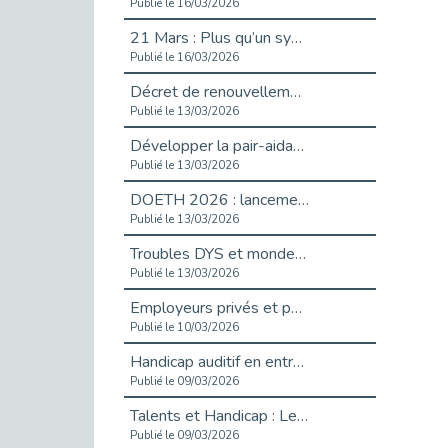
Publié le 16/03/2026
21 Mars : Plus qu’un symbole, un engagement pour l’inclusion
Publié le 16/03/2026
Décret de renouvellement de l'aide aux employeurs d'apprentis
Publié le 13/03/2026
Développer la pair-aidance en santé mentale : guide pour les employeurs
Publié le 13/03/2026
DOETH 2026 : lancement de la campagne pour les employeurs publics
Publié le 13/03/2026
Troubles DYS et monde du travail : mieux comprendre pour mieux accompagner _ vidéo
Publié le 13/03/2026
Employeurs privés et publics : vigilance face aux démarchages liés à l’OETH en 2026
Publié le 10/03/2026
Handicap auditif en entreprise, aménagements pour sécuriser la communication - vidéo
Publié le 09/03/2026
Talents et Handicap : Le Top 10 des métiers plébiscités dans les Hauts-de-Seine
Publié le 09/03/2026