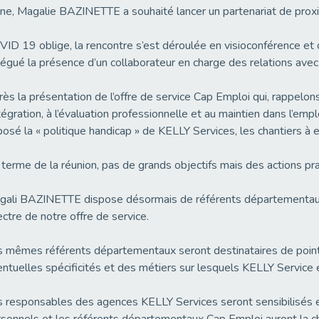
ne, Magalie BAZINETTE a souhaité lancer un partenariat de proxi
ID 19 oblige, la rencontre s’est déroulée en visioconférence et 
égué la présence d’un collaborateur en charge des relations ave
ès la présentation de l’offre de service Cap Emploi qui, rappelons
ntégration, à l’évaluation professionnelle et au maintien dans l’
osé la « politique handicap » de KELLY Services, les chantiers à e
terme de la réunion, pas de grands objectifs mais des actions pr
ali BAZINETTE dispose désormais de référents départementaux qu
ctre de notre offre de service.
 mêmes référents départementaux seront destinataires de points 
ntuelles spécificités et des métiers sur lesquels KELLY Service es
 responsables des agences KELLY Services seront sensibilisés et