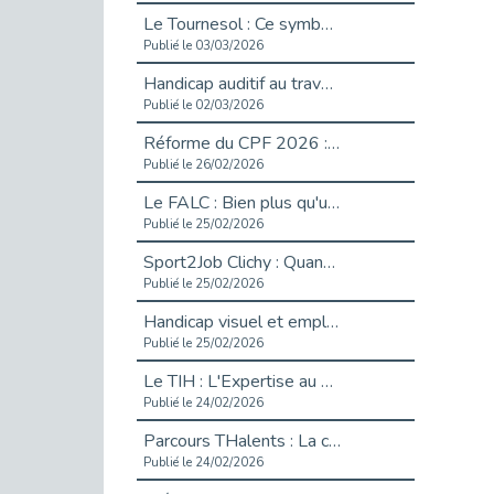
Le Tournesol : Ce symbole discret qui change la vie des personnes en situation de handicap invisible
Publié le 03/03/2026
Handicap auditif au travail : rendre l’invisible accessible
Publié le 02/03/2026
Réforme du CPF 2026 : Ce qui change ce printemps pour vos droits à la formation
Publié le 26/02/2026
Le FALC : Bien plus qu'une écriture, un levier d'inclusion
Publié le 25/02/2026
Sport2Job Clichy : Quand le terrain devient le plus beau des bureaux
Publié le 25/02/2026
Handicap visuel et emploi : lever les obstacles pour révéler les - vidéo
Publié le 25/02/2026
Le TIH : L'Expertise au Service de l'Inclusion
Publié le 24/02/2026
Parcours THalents : La complémentarité au service de l'Emploi.
Publié le 24/02/2026