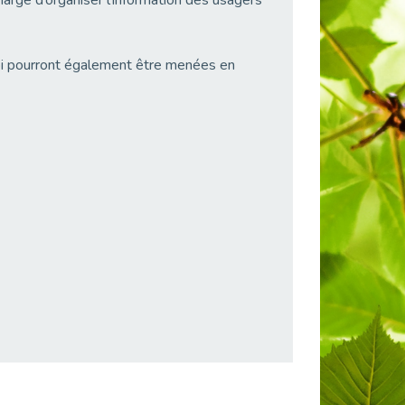
arge d’organiser l’information des usagers
oi pourront également être menées en