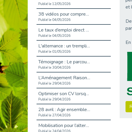
per
Publié le 12/05/2026
et 
38 vidéos pour comprendre et agir durablement
Publié le 04/05/2026
Des
par
Le taux d’emploi direct dans la fonction publique dépasse 6 % en 2025
Publié le 04/05/2026
En 
L'alternance : un tremplin vers l'emploi aussi pour les personnes en situation de handicap
Publié le 01/05/2026
Témoignage : Le parcours de Marc, 44 ans
Publié le 30/04/2026
L’Aménagement Raisonnable : Un Levier pour l’Équité
Publié le 29/04/2026
Optimiser son CV lorsqu’on est en situation de handicap
Publié le 29/04/2026
R
28 avril : Agir ensemble pour une culture de prévention au travail
Publié le 27/04/2026
Mobilisation pour l’alternance et le handicap
Publié le 24/04/2026