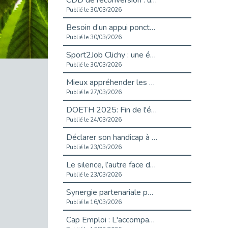
CDD de reconversion : un nouveau contrat pour sécuriser le changement de métier.
Publié le 30/03/2026
Besoin d’un appui ponctuel expertise handicap ?
Publié le 30/03/2026
Sport2Job Clichy : une édition altoséquanaise avec Cap Emploi 92.
Publié le 30/03/2026
Mieux appréhender les enjeux du handicap singulier en entreprise - vidéo
Publié le 27/03/2026
DOETH 2025: Fin de l'écrêtement
Publié le 24/03/2026
Déclarer son handicap à son employeur : un levier professionnel ?
Publié le 23/03/2026
Le silence, l’autre face du recrutement : un appel au respect des candidats.
Publié le 23/03/2026
Synergie partenariale pour l'Inclusion Professionnelle chez Orange
Publié le 16/03/2026
Cap Emploi : L'accompagnement EXH c’est quoi ?