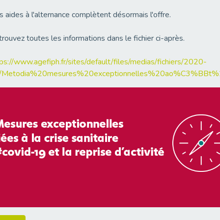
 aides à l'alternance complètent désormais l'offre.
rouvez toutes les informations dans le fichier ci-après.
ps://www.agefiph.fr/sites/default/files/medias/fichiers/2020-
/Metodia%20mesures%20exceptionnelles%20ao%C3%BBt%