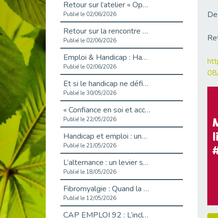
Retour sur l’atelier « Optimiser sa recherche d’emploi »
Des
Publié le 02/06/2026
Retour sur la rencontre entre Cap Emploi 92 et Thales (Campus Meudon)
Ret
Publié le 02/06/2026
Emploi & Handicap : Hachette Livre et Cap emploi 92 renforcent leur collaboration
htt
Publié le 02/06/2026
08
Et si le handicap ne définissait plus la carrière ?
Publié le 30/05/2026
« Confiance en soi et acceptation du handicap » : un levier puissant vers l’emploi
Publié le 22/05/2026
Handicap et emploi : une matinée pour briser les tabous
Publié le 21/05/2026
L’alternance : un levier stratégique pour recruter et inclure durablement
Publié le 18/05/2026
Fibromyalgie : Quand la douleur invisible s’invite au bureau
Publié le 12/05/2026
CAP EMPLOI 92 : L’inclusion portée à son sommet, bien au-delà des quotas