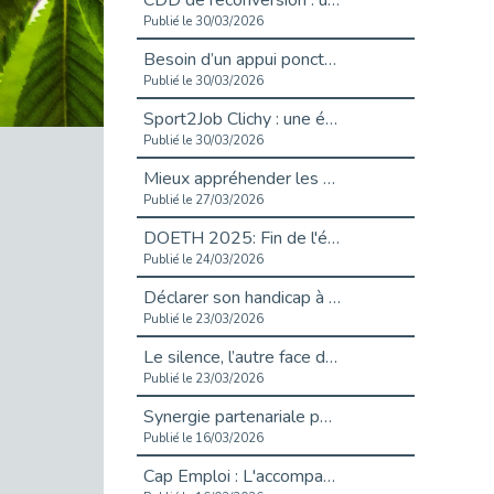
CDD de reconversion : un nouveau contrat pour sécuriser le changement de métier.
Publié le 30/03/2026
Besoin d’un appui ponctuel expertise handicap ?
Publié le 30/03/2026
Sport2Job Clichy : une édition altoséquanaise avec Cap Emploi 92.
Publié le 30/03/2026
Mieux appréhender les enjeux du handicap singulier en entreprise - vidéo
Publié le 27/03/2026
DOETH 2025: Fin de l'écrêtement
Publié le 24/03/2026
Déclarer son handicap à son employeur : un levier professionnel ?
Publié le 23/03/2026
Le silence, l’autre face du recrutement : un appel au respect des candidats.
Publié le 23/03/2026
Synergie partenariale pour l'Inclusion Professionnelle chez Orange
Publié le 16/03/2026
Cap Emploi : L'accompagnement EXH c’est quoi ?