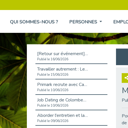
QUI SOMMES-NOUS ?
PERSONNES
EMPL
[Retour sur événement] L'inclusion au cœur de la Place de l'Emploi à La Défense !
Publié le 16/06/2026
Travailler autrement : Le défi de l'intégration des maladies chroniques en entreprise
Publié le 15/06/2026
Primark recrute avec Cap Emploi 92, une matinée couronnée de succès !
M
Publié le 10/06/2026
Job Dating de Colombes – Emploi et Insertion
Pu
Publié le 10/06/2026
Aborder l'entretien et la situation de handicap en toute confiance
Pou
Publié le 09/06/2026
de 