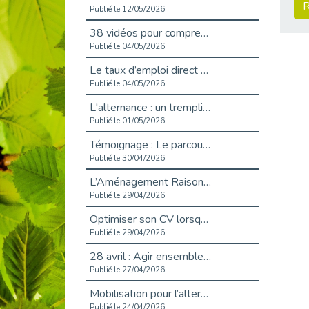
R
Publié le 12/05/2026
38 vidéos pour comprendre et agir durablement
Publié le 04/05/2026
Le taux d’emploi direct dans la fonction publique dépasse 6 % en 2025
Publié le 04/05/2026
L'alternance : un tremplin vers l'emploi aussi pour les personnes en situation de handicap
Publié le 01/05/2026
Témoignage : Le parcours de Marc, 44 ans
Publié le 30/04/2026
L’Aménagement Raisonnable : Un Levier pour l’Équité
Publié le 29/04/2026
Optimiser son CV lorsqu’on est en situation de handicap
Publié le 29/04/2026
28 avril : Agir ensemble pour une culture de prévention au travail
Publié le 27/04/2026
Mobilisation pour l’alternance et le handicap
Publié le 24/04/2026