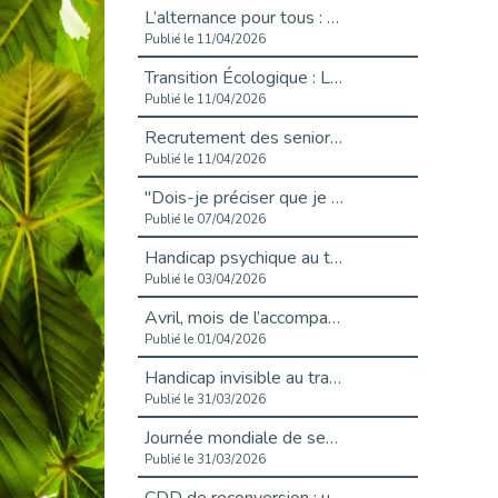
L’alternance pour tous : Cap Emploi 92 et Seine Ouest Entreprise et Emploi mobilisés à Boulogne-Billancourt
Publié le 11/04/2026
Transition Écologique : Les Cap Emploi 75,92 et 93 s’engagent pour un Numérique Responsable
Publié le 11/04/2026
Recrutement des seniors : Un levier de transformation pour les ETI franciliennes
Publié le 11/04/2026
"Dois-je préciser que je suis handicapé sur mon CV?"
Publié le 07/04/2026
Handicap psychique au travail : et si nous changions de regard - vidéo
Publié le 03/04/2026
Avril, mois de l’accompagnement dans l’emploi avec Cap emploi.
Publié le 01/04/2026
Handicap invisible au travail : se taire ou parler? - vidéo
Publié le 31/03/2026
Journée mondiale de sensibilisation à l’autisme
Publié le 31/03/2026