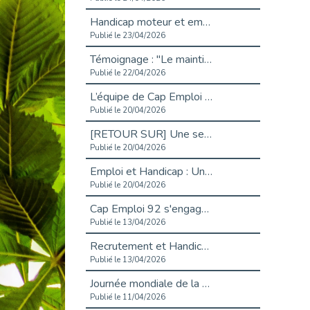
Handicap moteur et emploi : réussir ses recrutements vidéo
Publié le 23/04/2026
Témoignage : "Le maintien en emploi est un investissement, pas une contrainte."
Publié le 22/04/2026
L’équipe de Cap Emploi 92 s’agrandit : Bienvenue à Charmila, Khoudia et Fadila !
Publié le 20/04/2026
[RETOUR SUR] Une session de recrutement inclusive réussie à Asnières !
Publié le 20/04/2026
Emploi et Handicap : Une alliance de style entre Cap Emploi 92 et La Cravate Solidaire
Publié le 20/04/2026
Cap Emploi 92 s'engage pour la santé mentale : La formation PSSM au cœur de l'accompagnement
Publié le 13/04/2026
Recrutement et Handicap : Et si vous testiez avant de vous engager ?
Publié le 13/04/2026
Journée mondiale de la maladie de Parkinson : Mieux comprendre pour mieux accompagner
Publié le 11/04/2026