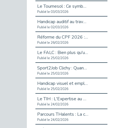
Le Tournesol : Ce symbole discret qui change la vie des personnes en situation de handicap invisible
Publié le 03/03/2026
Handicap auditif au travail : rendre l’invisible accessible
Publié le 02/03/2026
Réforme du CPF 2026 : Ce qui change ce printemps pour vos droits à la formation
Publié le 26/02/2026
Le FALC : Bien plus qu'une écriture, un levier d'inclusion
Publié le 25/02/2026
Sport2Job Clichy : Quand le terrain devient le plus beau des bureaux
Publié le 25/02/2026
Handicap visuel et emploi : lever les obstacles pour révéler les - vidéo
Publié le 25/02/2026
Le TIH : L'Expertise au Service de l'Inclusion
Publié le 24/02/2026
Parcours THalents : La complémentarité au service de l'Emploi.
Publié le 24/02/2026