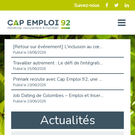
Suivez-nous
[Retour sur événement] L'inclusion au cœur de la Place de l'Emploi à La Défense !
Publié le 16/06/2026
Travailler autrement : Le défi de l'intégration des maladies chroniques en entreprise
Publié le 15/06/2026
Primark recrute avec Cap Emploi 92, une matinée couronnée de succès !
Publié le 10/06/2026
Job Dating de Colombes – Emploi et Insertion
Publié le 10/06/2026
Aborder l'entretien et la situation de handicap en toute confiance
Actualités
Publié le 09/06/2026
Retour sur l’atelier « Optimiser sa recherche d’emploi »
Publié le 02/06/2026