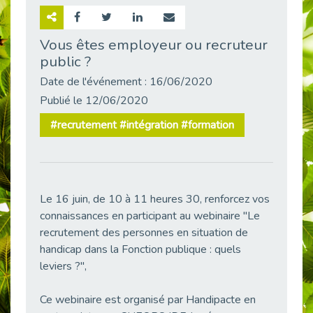
Retour sur la rencontre entre Cap Emploi 92 et Thales (Campus Meudon)
Publié le 02/06/2026
Vous êtes employeur ou recruteur
public ?
Emploi & Handicap : Hachette Livre et Cap emploi 92 renforcent leur collaboration
Publié le 02/06/2026
Date de l'événement : 16/06/2020
Et si le handicap ne définissait plus la carrière ?
Publié le 12/06/2020
Publié le 30/05/2026
#recrutement #intégration #formation
« Confiance en soi et acceptation du handicap » : un levier puissant vers l’emploi
Publié le 22/05/2026
Handicap et emploi : une matinée pour briser les tabous
Publié le 21/05/2026
Le 16 juin, de 10 à 11 heures 30, renforcez vos
L’alternance : un levier stratégique pour recruter et inclure durablement
connaissances en participant au webinaire "Le
Publié le 18/05/2026
recrutement des personnes en situation de
Fibromyalgie : Quand la douleur invisible s’invite au bureau
handicap dans la Fonction publique : quels
Publié le 12/05/2026
leviers ?",
CAP EMPLOI 92 : L’inclusion portée à son sommet, bien au-delà des quotas
Ce webinaire est organisé par Handipacte en
Publié le 12/05/2026