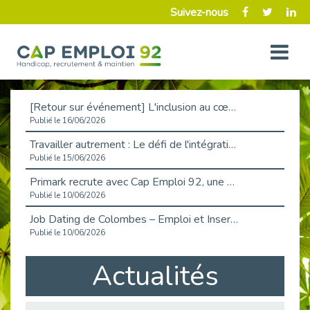
Suivez-nous
[Retour sur événement] L'inclusion au cœur de la Place de l'Emploi à La Défense !
Publié le 16/06/2026
Travailler autrement : Le défi de l'intégration des maladies chroniques en entreprise
Publié le 15/06/2026
Primark recrute avec Cap Emploi 92, une matinée couronnée de succès !
Publié le 10/06/2026
Job Dating de Colombes – Emploi et Insertion
Publié le 10/06/2026
Aborder l'entretien et la situation de handicap en toute confiance
Actualités
Publié le 09/06/2026
Retour sur l’atelier « Optimiser sa recherche d’emploi »
Publié le 02/06/2026