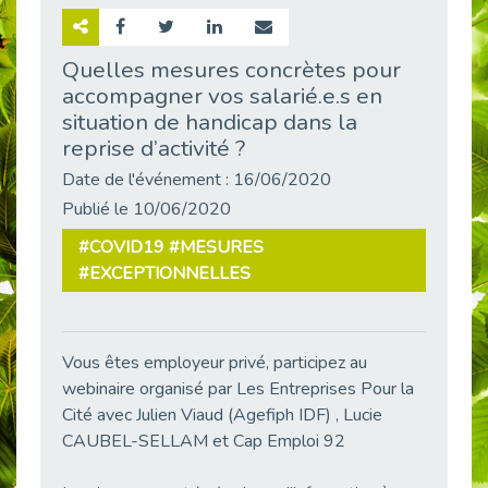
Retour sur la rencontre entre Cap Emploi 92 et Thales (Campus Meudon)
Publié le 02/06/2026
Quelles mesures concrètes pour
accompagner vos salarié.e.s en
Emploi & Handicap : Hachette Livre et Cap emploi 92 renforcent leur collaboration
Publié le 02/06/2026
situation de handicap dans la
reprise d’activité ?
Et si le handicap ne définissait plus la carrière ?
Publié le 30/05/2026
Date de l'événement : 16/06/2020
Publié le 10/06/2020
« Confiance en soi et acceptation du handicap » : un levier puissant vers l’emploi
Publié le 22/05/2026
#COVID19 #MESURES
Handicap et emploi : une matinée pour briser les tabous
#EXCEPTIONNELLES
Publié le 21/05/2026
L’alternance : un levier stratégique pour recruter et inclure durablement
Publié le 18/05/2026
Vous êtes employeur privé, participez au
Fibromyalgie : Quand la douleur invisible s’invite au bureau
webinaire organisé par Les Entreprises Pour la
Publié le 12/05/2026
Cité avec Julien Viaud (Agefiph IDF) , Lucie
CAUBEL-SELLAM et Cap Emploi 92
CAP EMPLOI 92 : L’inclusion portée à son sommet, bien au-delà des quotas
Publié le 12/05/2026